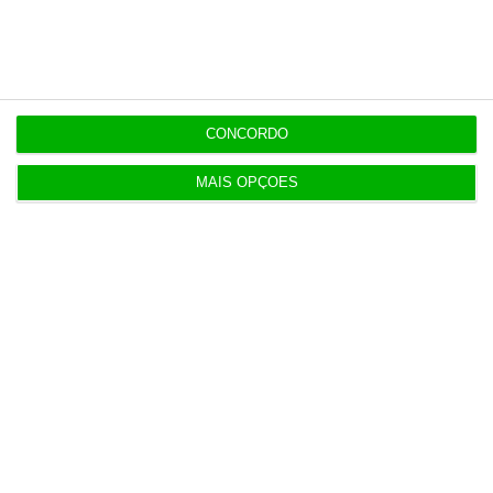
Últimas
CONCORDO
MAIS OPÇÕES
11:49
Multicare foca website como ponto de acesso à
área saúde
11:25
PRR financia 767 habitações nos Açores com 65
milhões
10:57
Fumos do Etna suspendem aeroporto da Catânia