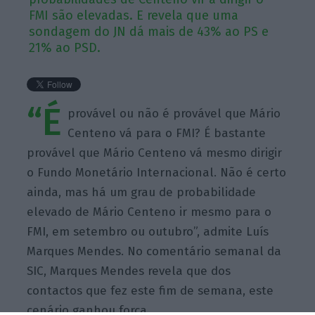
FMI são elevadas. E revela que uma
sondagem do JN dá mais de 43% ao PS e
21% ao PSD.
“É
provável ou não é provável que Mário
Centeno vá para o FMI? É bastante
provável que Mário Centeno vá mesmo dirigir
o Fundo Monetário Internacional. Não é certo
ainda, mas há um grau de probabilidade
elevado de Mário Centeno ir mesmo para o
FMI, em setembro ou outubro”, admite Luís
Marques Mendes. No comentário semanal da
SIC, Marques Mendes revela que dos
contactos que fez este fim de semana, este
cenário ganhou força.