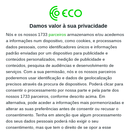
Escolha o ECO como fonte
›
Escolher
preferida no Google
Damos valor à sua privacidade
Nós e os nossos 1733
parceiros
armazenamos e/ou acedemos
a informações num dispositivo, como cookies, e processamos
Luís Marques Mendes afirmou se Mário
dados pessoais, como identificadores únicos e informações
Centeno for para o FMI, é uma vitória pessoal
padrão enviadas por um dispositivo para publicidade e
do ministro das Finanças, mas também “uma
conteúdos personalizados, medição de publicidade e
conteúdos, pesquisa de audiências e desenvolvimento de
certa dor de cabeça para António Costa. “Não
serviços.
Com a sua permissão, nós e os nossos parceiros
é uma notícia fantástica” para o primeiro-
poderemos usar identificação e dados de geolocalização
ministro. Porque vai ter de escolher outro
precisos através da procura de dispositivos. Poderá clicar para
consentir o processamento por nossa parte e pela parte dos
ministro das Finanças, e as soluções não
nossos 1733 parceiros, conforme descrito acima. Em
abundam. E citou duas hipóteses: Mourinho
alternativa, pode aceder a informações mais pormenorizadas e
Félix, secretário de Estado-adjunto das
alterar as suas preferências antes de consentir ou recusar o
consentimento.
Tenha em atenção que algum processamento
Finanças, e Elisa Ferreira, atual vice-
dos seus dados pessoais poderá não exigir o seu
governadora do Banco de Portugal.
consentimento, mas que tem o direito de se opor a esse