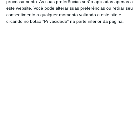
processamento. As suas preferências serão aplicadas apenas a
este website. Você pode alterar suas preferências ou retirar seu
consentimento a qualquer momento voltando a este site e
O advogado antecipa, aliás, três saídas
clicando no botão "Privacidade" na parte inferior da página.
possíveis para a economista: governadora do
Banco de Portugal, ministra das Finanças se
Centeno for para o FMI, ou mesmo para a
Comissão Europeia, em função da
necessidade de acautelar um equilíbrio do
género na nova Comissão Europeia.
Luís Marques Mendes afirma que o programa
eleitoral do PS, apresentado este fim de
semana, foi feito para ter uma maioria
absoluta. A “piscar o olho” à classe média, a
pôr a saúde como uma prioridade política e a
apostar no investimento. “este programa é
todo ele feito com o objetivo da maioria