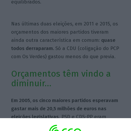
equilibrados.
Nas últimas duas eleições, em 2011 e 2015, os
orçamentos dos maiores partidos tiveram
ainda outra característica em comum:
quase
todos derraparam.
Só a CDU (coligação do PCP
com Os Verdes) gastou menos do que previa.
Orçamentos têm vindo a
diminuir…
Em 2005, os cinco maiores partidos esperavam
gastar mais de 20,5 milhões de euros nas
eleições legislativas
. PSD e CDS-PP eram
quem orçamentava mais despesas, com os