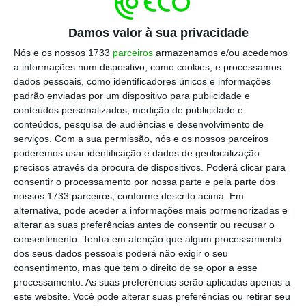
dois partidos responsáveis por quase três
quartos dos gastos de todos os partidos. O PS
Damos valor à sua privacidade
surgia num distante terceiro lugar.
Nós e os nossos 1733
parceiros
armazenamos e/ou acedemos
a informações num dispositivo, como cookies, e processamos
Aquilo que os partidos acabaram por gastar
dados pessoais, como identificadores únicos e informações
padrão enviadas por um dispositivo para publicidade e
efetivamente nas suas ações de campanha,
conteúdos personalizados, medição de publicidade e
entre sondagens, comícios, cartazes e
conteúdos, pesquisa de audiências e desenvolvimento de
brindes, ficou muito aquém do previsto. No
serviços.
Com a sua permissão, nós e os nossos parceiros
poderemos usar identificação e dados de geolocalização
final, foram gastos apenas 11,4 milhões de
precisos através da procura de dispositivos. Poderá clicar para
euros, e quem gastou mais até acabou por
consentir o processamento por nossa parte e pela parte dos
ser o PS.
nossos 1733 parceiros, conforme descrito acima. Em
alternativa, pode aceder a informações mais pormenorizadas e
alterar as suas preferências antes de consentir ou recusar o
consentimento.
Tenha em atenção que algum processamento
Partidos saem à rua. Quanto gastam em campanha?
dos seus dados pessoais poderá não exigir o seu
Ler Mais
consentimento, mas que tem o direito de se opor a esse
processamento. As suas preferências serão aplicadas apenas a
este website. Você pode alterar suas preferências ou retirar seu