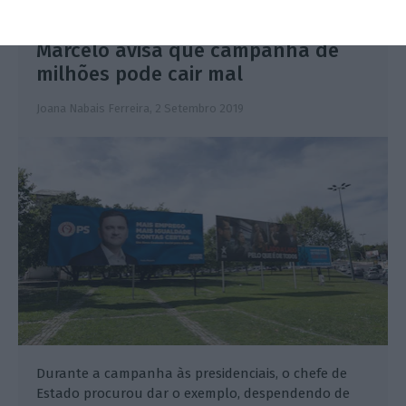
Marcelo avisa que campanha de
milhões pode cair mal
Joana Nabais Ferreira,
2 Setembro 2019
Durante a campanha às presidenciais, o chefe de
Estado procurou dar o exemplo, despendendo de