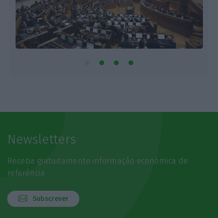
Newsletters
Receba gratuitamente informação económica de
referência
Subscrever