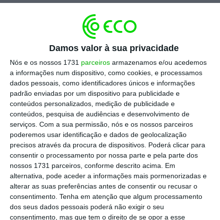
Num contexto de excessivo endividamento
das empresas, o BEM quer contribuir para o
debate e reflexão em torno das alternativas
Damos valor à sua privacidade
de financiamento do crescimento das
Nós e os nossos 1731
parceiros
armazenamos e/ou acedemos
empresas nacionais e, por essa via, da
a informações num dispositivo, como cookies, e processamos
economia portuguesa.
dados pessoais, como identificadores únicos e informações
padrão enviadas por um dispositivo para publicidade e
conteúdos personalizados, medição de publicidade e
Foi este o tema que esteve em discussão no
conteúdos, pesquisa de audiências e desenvolvimento de
segundo encontro do ciclo
Conferências do
serviços.
Com a sua permissão, nós e os nossos parceiros
poderemos usar identificação e dados de geolocalização
BEM
, no passado dia 6 de Novembro, na Sala
precisos através da procura de dispositivos. Poderá clicar para
de Congressos do Forum Altice Braga.
consentir o processamento por nossa parte e pela parte dos
nossos 1731 parceiros, conforme descrito acima. Em
alternativa, pode aceder a informações mais pormenorizadas e
alterar as suas preferências antes de consentir ou recusar o
consentimento.
Tenha em atenção que algum processamento
dos seus dados pessoais poderá não exigir o seu
consentimento, mas que tem o direito de se opor a esse