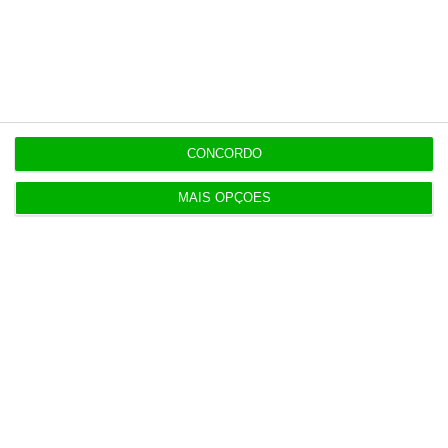
Veja todos os planos
CONCORDO
Últimas
MAIS OPÇÕES
22:21
Executivos da FIFA pressionados a aprovar plano
de Infantino
22:18
Portugal com 680 óbitos em excesso em três
períodos do verão