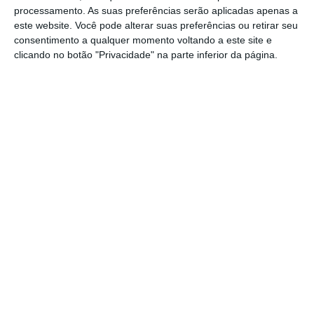
processamento. As suas preferências serão aplicadas apenas a
este website. Você pode alterar suas preferências ou retirar seu
consentimento a qualquer momento voltando a este site e
clicando no botão "Privacidade" na parte inferior da página.
As Conferências do BEM começaram em
setembro, com um
primeiro encontro
destinado a empresários,
realizado om o apoio
da AEP – Associação Empresarial de Portugal,
com o tema “Sucessão nas empresas: uma
oportunidade de crescimento”.