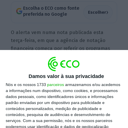
Escolha o ECO como fonte
›
Escolher
preferida no Google
O alerta vem numa nota publicada esta
terça-feira, em que a agência de notação
financeira começa por referir os programas
de resposta à crise que disponibilizam apoio
governamental a famílias, empresas,
instituições financeiras e mercados
Damos valor à sua privacidade
financeiros atingidos pelas consequências
Nós e os nossos 1733
parceiros
armazenamos e/ou acedemos
económicas do coronavírus que estão a ser
a informações num dispositivo, como cookies, e processamos
implementados, ou se preparam para tal, em
dados pessoais, como identificadores únicos e informações
padrão enviadas por um dispositivo para publicidade e
vários países.
conteúdos personalizados, medição de publicidade e
conteúdos, pesquisa de audiências e desenvolvimento de
serviços.
Com a sua permissão, nós e os nossos parceiros
“Essas
medidas mitigam coletivamente os
poderemos usar identificação e dados de geolocalização