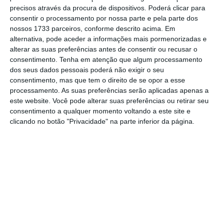
precisos através da procura de dispositivos. Poderá clicar para
riscos para as instituições financeiras
“,
consentir o processamento por nossa parte e pela parte dos
começa por dizer a Moody’s, acrescentando,
nossos 1733 parceiros, conforme descrito acima. Em
contudo, que “
alguns elementos desses
alternativa, pode aceder a informações mais pormenorizadas e
alterar as suas preferências antes de consentir ou recusar o
programas, no entanto, podem aumentar o
consentimento.
Tenha em atenção que algum processamento
risco
para instituições financeiras individuais
dos seus dados pessoais poderá não exigir o seu
a longo prazo”.
consentimento, mas que tem o direito de se opor a esse
processamento. As suas preferências serão aplicadas apenas a
este website. Você pode alterar suas preferências ou retirar seu
Banca aplaude BdP, mas pede “medidas adicionais”
consentimento a qualquer momento voltando a este site e
no crédito
clicando no botão "Privacidade" na parte inferior da página.
Ler Mais
A agência de
rating
norte-americana destaca
neste âmbito, nomeadamente, as moratórias
de crédito que estão a ser seguidas em vários
países, incluindo Portugal, e que visam