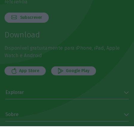
referência
Subscrever
Download
Disponível gratuitamente para iPhone, iPad, Apple
Watch e Android
App Store
Google Play
Explorar
Sobre