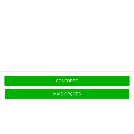
6 Agosto 2026
Executivos da FIFA pressionados a aprovar plano
de Infantino
6 Agosto 2026
Portugal com 680 óbitos em excesso em três
períodos do verão
6 Agosto 2026
CONCORDO
Seguro: “inaceitável” que Estado se demita do
apoio social
MAIS OPÇÕES
6 Agosto 2026
Praias com “impactos significativos” devido ao
mau tempo