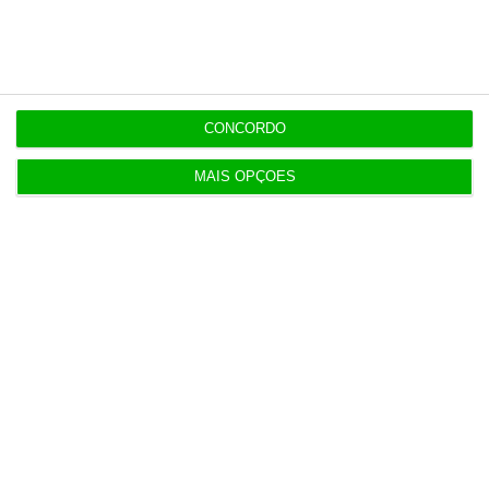
7 Agosto 2026
Diretor financeiro da PJ nega obra feita por amigo
de Neves
CONCORDO
MAIS OPÇÕES
Populares
Perdoai-lhes, São “Nossos”
3 Agosto 2026
Dívida pública sobe para 93% do PIB no segundo
trimestre
3 Agosto 2026