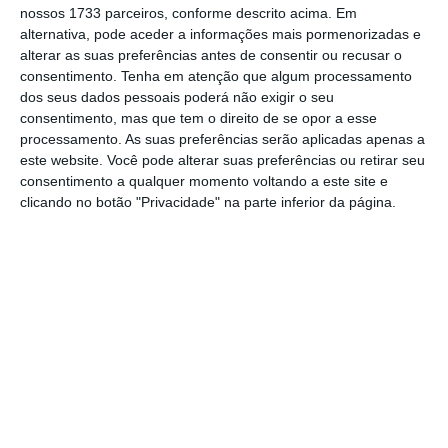
Merlin encolhe dividendos. Gestão fica sem parte
nossos 1733 parceiros, conforme descrito acima. Em
do bónus
alternativa, pode aceder a informações mais pormenorizadas e
alterar as suas preferências antes de consentir ou recusar o
Ler Mais
consentimento.
Tenha em atenção que algum processamento
dos seus dados pessoais poderá não exigir o seu
consentimento, mas que tem o direito de se opor a esse
Jean-Dominique Senard,
ressalvando que a
processamento. As suas preferências serão aplicadas apenas a
Renault não pretende ser nacionalizada, disse
este website. Você pode alterar suas preferências ou retirar seu
estar a trabalhar para garantir empréstimos
consentimento a qualquer momento voltando a este site e
clicando no botão "Privacidade" na parte inferior da página.
bancários apoiados pelo Estado para
amortecer o choque da crise provocada pelo
novo coronavírus
e que atingiu a procura de
veículos e interrompeu a produção. O
presidente da Renault disse ainda que os
montantes dos empréstimos não foram ainda
determinados, mas podem chegar a quatro
ou cinco mil milhões de euros (5,4 mil milhões
de dólares).