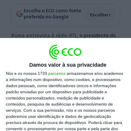
Escolha o ECO como fonte
›
Escolher
preferida no Google
Numa entrevista à rádio
RTL
,
o presidente do
conselho de administração da Renault, Jean-
Dominique Senard, escusou-se a precisar o
valor do corte lhe custaria em termos
Damos valor à sua privacidade
monetários
. Quanto a dividendos, cujo valor a
Nós e os nossos 1733
parceiros
armazenamos e/ou acedemos
distribuir tinha sido anunciado em meados de
a informações num dispositivo, como cookies, e processamos
fevereiro, a empresa diz agora que vai
dados pessoais, como identificadores únicos e informações
padrão enviadas por um dispositivo para publicidade e
cancelar 300 milhões de euros (325 milhões
conteúdos personalizados, medição de publicidade e
de dólares) que deveriam ser pagos aos
conteúdos, pesquisa de audiências e desenvolvimento de
acionistas relativos ao ano passado.
serviços.
Com a sua permissão, nós e os nossos parceiros
poderemos usar identificação e dados de geolocalização
precisos através da procura de dispositivos. Poderá clicar para
consentir o processamento por nossa parte e pela parte dos