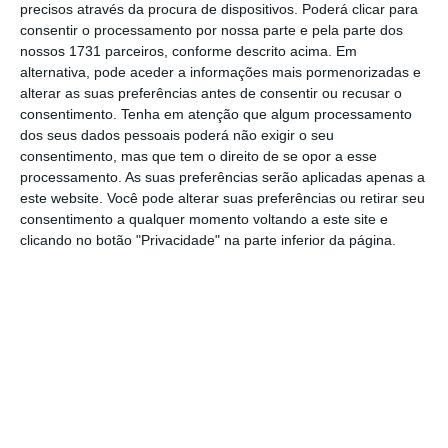
precisos através da procura de dispositivos. Poderá clicar para
consentir o processamento por nossa parte e pela parte dos
José Gomes, CEO Não Vida do Grupo Ageas Portugal: ” O
nossos 1731 parceiros, conforme descrito acima. Em
projeto é amplificar a oferta com cada vez mais serviços e
alternativa, pode aceder a informações mais pormenorizadas e
prestadores disponíveis, sempre com o selo de qualidade
alterar as suas preferências antes de consentir ou recusar o
Ageas”.
consentimento.
Tenha em atenção que algum processamento
dos seus dados pessoais poderá não exigir o seu
Para lançamento, em época de ficar em casa,
consentimento, mas que tem o direito de se opor a esse
processamento. As suas preferências serão aplicadas apenas a
a plataforma
reforçou a sua aposta nos
este website. Você pode alterar suas preferências ou retirar seu
serviços que podem ser prestados de forma
consentimento a qualquer momento voltando a este site e
remota
, como por exemplo aulas de música e
clicando no botão "Privacidade" na parte inferior da página.
de idiomas, consultas de psicologia e
nutrição,
personal training
e assistência
técnica a equipamentos. Ainda pela sua
oportunidade no momento atual, a
entrega
de medicamentos ao domicílio e o serviço de
estafetas
fazem também parte do conjunto
de mais de 800 serviços disponíveis no Mundo