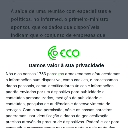
À saída de uma reunião com especialistas e
políticos, no Infarmed, o primeiro-ministro
apontou que os dados que disponíveis
indicam que o conjunto de empresas que
tinham requerido adesão ao
lay-off
têm nos
quadros cerca de um milhão de pessoas.
“Isto
não quer dizer que a totalidade dessas
Damos valor à sua privacidade
pessoas sejam abrangidas pela medida
“,
Nós e os nossos 1733
parceiros
armazenamos e/ou acedemos
acrescentou, em declarações transmitidas
a informações num dispositivo, como cookies, e processamos
pelas televisões.
dados pessoais, como identificadores únicos e informações
padrão enviadas por um dispositivo para publicidade e
conteúdos personalizados, medição de publicidade e
conteúdos, pesquisa de audiências e desenvolvimento de
A
ministra do Trabalho tinha indicado esta
serviços.
Com a sua permissão, nós e os nossos parceiros
quarta-feira que
cerca de 931 mil
poderemos usar identificação e dados de geolocalização
trabalhadores
já viram o seu contrato de
precisos através da procura de dispositivos. Poderá clicar para
consentir o processamento por nossa parte e pela parte dos