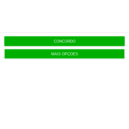
de TV
11:49
Multicare foca website como ponto de acesso à
área saúde
CONCORDO
MAIS OPÇÕES
Populares
“Já todos interagimos com bots maus e bons. Mais
maus do que bons”
16:59
Inscritos na Segurança Social batem recordes em