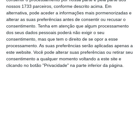
trabalho suspenso ou a sua carga horária
nossos 1733 parceiros, conforme descrito acima. Em
diminuída
ao abrigo do novo regime de
lay-
alternativa, pode aceder a informações mais pormenorizadas e
off.
O regime é destinado às empresas mais
alterar as suas preferências antes de consentir ou recusar o
consentimento.
Tenha em atenção que algum processamento
afetadas pela atual crise pandémica.
dos seus dados pessoais poderá não exigir o seu
consentimento, mas que tem o direito de se opor a esse
processamento. As suas preferências serão aplicadas apenas a
Mais de 930 mil trabalhadores já estão em lay-off
este website. Você pode alterar suas preferências ou retirar seu
Ler Mais
consentimento a qualquer momento voltando a este site e
clicando no botão "Privacidade" na parte inferior da página.
Na reunião no Infarmed foi feito um ponto de
situação quanto à evolução da pandemia no
país. Costa apontou que ainda não é possível
adiantar quando se irá começar a eliminar as
medidas de contenção, mas salientou que,
quando tal avançar, “terá de ser feito de modo
gradual”.