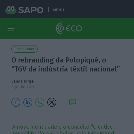
MENU
EcoolHunter
O rebranding da Polopiqué, o
“TGV da indústria têxtil nacional”
Vanda Jorge
8 Junho 2020
A nova identidade e o conceito “Creative
Texagility” foram criados pela Ivity Brand