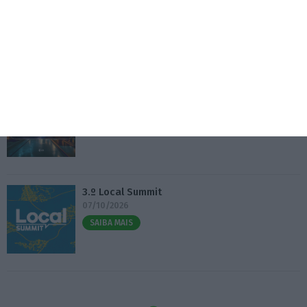
Eventos
Fábrica 2030 – 10.º Aniversário
14/10/2026
SAIBA MAIS
3.º Local Summit
07/10/2026
SAIBA MAIS