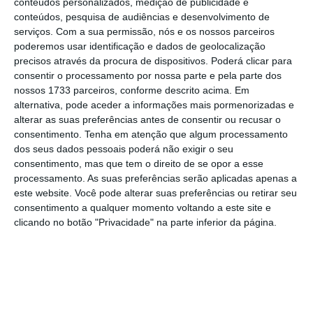
conteúdos personalizados, medição de publicidade e
verticais no mundo, com produção desde a
conteúdos, pesquisa de audiências e desenvolvimento de
fibra à peça acabada. Um grupo que fatura
serviços.
Com a sua permissão, nós e os nossos parceiros
110 milhões de euros e dá emprego a cerca
poderemos usar identificação e dados de geolocalização
precisos através da procura de dispositivos. Poderá clicar para
de mil pessoas, que considera da família.
consentir o processamento por nossa parte e pela parte dos
nossos 1733 parceiros, conforme descrito acima. Em
alternativa, pode aceder a informações mais pormenorizadas e
A nova imagem e identidade corporativa
alterar as suas preferências antes de consentir ou recusar o
consentimento.
Tenha em atenção que algum processamento
“Polopiqué – Creative Texagility”,
reflete a
dos seus dados pessoais poderá não exigir o seu
aposta crescente do grupo na inovação,
consentimento, mas que tem o direito de se opor a esse
design,
tecnologia e a diversificação no
processamento. As suas preferências serão aplicadas apenas a
este website. Você pode alterar suas preferências ou retirar seu
negócio que tem vindo a fazer. Transporta
consentimento a qualquer momento voltando a este site e
também a ambição de rejuvenescer e reforçar
clicando no botão "Privacidade" na parte inferior da página.
a qualidade e versatilidade com que dá
resposta a todo o tipo de desafios têxteis.