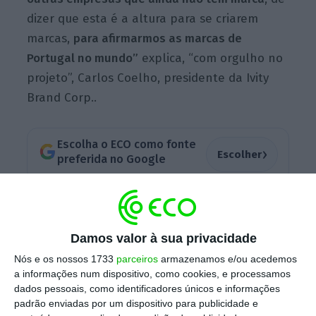
dizer que esta é a altura para se criarem
marcas,
para afirmarmos as marcas de
Portugal no mundo”
explica, “com orgulho no
projeto”, Carlos Coelho, presidente da Ivity
Brand Corp..
Escolha o ECO como fonte
›
Escolher
preferida no Google
Para Luís Guimarães, a mudança simboliza
“a
capacidade de antecipar. Hoje estamos aqui,
Damos valor à sua privacidade
amanhã podemos estar em qualquer lugar.
Nós e os nossos 1733
parceiros
armazenamos e/ou acedemos
Despertos. Acordados. E sempre orgulhosos
a informações num dispositivo, como cookies, e processamos
de Portugal”
explica o CEO de um dos maiores
dados pessoais, como identificadores únicos e informações
grupos têxteis nacionais e dos poucos
padrão enviadas por um dispositivo para publicidade e