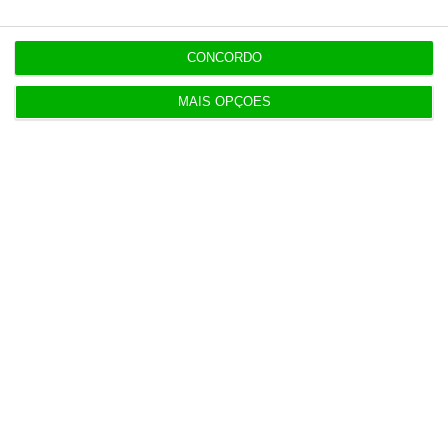
CONCORDO
MAIS OPÇÕES
https://eco.sapo.pt/2020/06/08/polopique-o-tgv-da-industria-textil-nacional/
Copiar
Assine o ECO Premium
No momento em que a informação é
mais importante do que nunca, apoie
o jornalismo independente e rigoroso.
De que forma? Assine o ECO Premium e
tenha acesso a notícias exclusivas, à
opinião que conta, às reportagens e