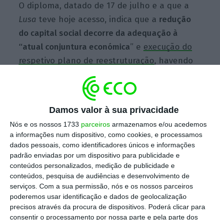
O diploma, datado de 17 de julho e a que a
Lusa
teve hoje acesso, indica que a
redução
do capital social decorre da adequação à
“atual conjuntura económica
” e
execução do
respetivo plano de reestruturação
, havendo
também necessidade de redefinir a estrutura
acionista.
Damos valor à sua privacidade
A companhia aérea foi
transformada em
Nós e os nossos 1733
parceiros
armazenamos e/ou acedemos
a informações num dispositivo, como cookies, e processamos
sociedade anónima
através do decreto
dados pessoais, como identificadores únicos e informações
presidencial 275/18, com a empresa a
padrão enviadas por um dispositivo para publicidade e
manter-se na esfera público, distribuindo as
conteúdos personalizados, medição de publicidade e
conteúdos, pesquisa de audiências e desenvolvimento de
ações representativas dos direitos acionistas
serviços.
Com a sua permissão, nós e os nossos parceiros
do Estado equitativamente entre o Instituto
poderemos usar identificação e dados de geolocalização
de Gestão de Ativos e Participações do Estado
precisos através da procura de dispositivos. Poderá clicar para
consentir o processamento por nossa parte e pela parte dos