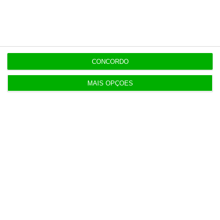
caducarem
9:07
Quando Diego Maradona entra na conversa sobre
taxas de juro
CONCORDO
MAIS OPÇÕES
Populares
Espanha prepara programa de mísseis até 6 mil
milhões
3 Agosto 2026