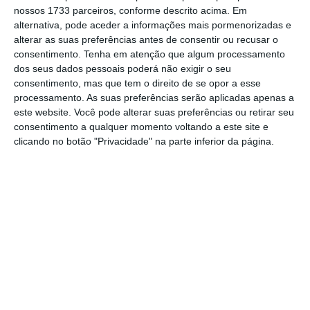
(IGAPE) e a Empresa Nacional de Navegação
nossos 1733 parceiros, conforme descrito acima. Em
Aérea (ENNA).
alternativa, pode aceder a informações mais pormenorizadas e
alterar as suas preferências antes de consentir ou recusar o
consentimento.
Tenha em atenção que algum processamento
O diploma agora publicado determina que o
dos seus dados pessoais poderá não exigir o seu
capital social passa a ser de 127 mil milhões
consentimento, mas que tem o direito de se opor a esse
de kwanzas, representado por dois mil
processamento. As suas preferências serão aplicadas apenas a
este website. Você pode alterar suas preferências ou retirar seu
milhões de ações ordinárias, sendo
50% das
consentimento a qualquer momento voltando a este site e
ações representativas do Estado atribuídas
clicando no botão "Privacidade" na parte inferior da página.
ao IGAPE e 40% à ENNA
.
Embraer “namora” TAAG para aviões com asas
portuguesas
Ler Mais
Os 10% de ações não pertencentes ao Estado
são detidos pelo Fundo Social dos Funcionários