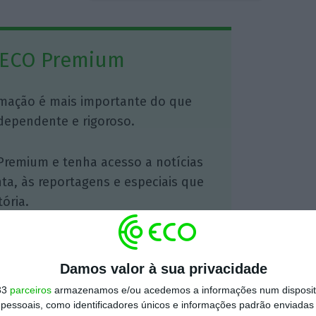
 ECO Premium
mação é mais importante do que
dependente e rigoroso.
Premium e tenha acesso a notícias
nta, às reportagens e especiais que
ória.
 de apoiar o ECO e os seus
artida é o jornalismo independente,
Damos valor à sua privacidade
33
parceiros
armazenamos e/ou acedemos a informações num dispositi
essoais, como identificadores únicos e informações padrão enviadas 