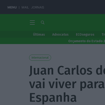
MENU
MAIL
JORNAIS
Últimas
Advocatus
ECOseguros
T
Orçamento do Estado 
Internacional
Juan Carlos d
vai viver para
Espanha