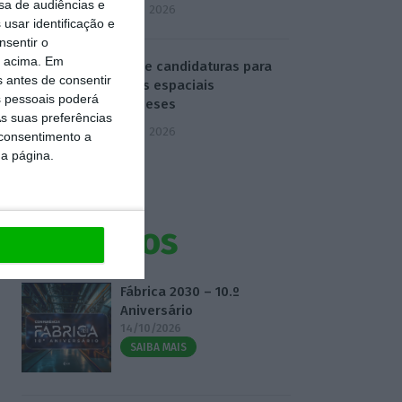
sa de audiências e
5 Agosto 2026
usar identificação e
nsentir o
o acima. Em
ESA abre candidaturas para
s antes de consentir
projetos espaciais
 pessoais poderá
portugueses
s suas preferências
5 Agosto 2026
 consentimento a
da página.
Eventos
Fábrica 2030 – 10.º
Aniversário
14/10/2026
SAIBA MAIS