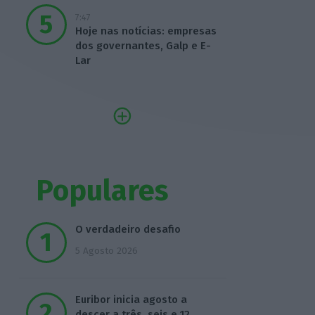
7:47
Hoje nas notícias: empresas
dos governantes, Galp e E-
Lar
Populares
O verdadeiro desafio
5 Agosto 2026
Euribor inicia agosto a
descer a três, seis e 12