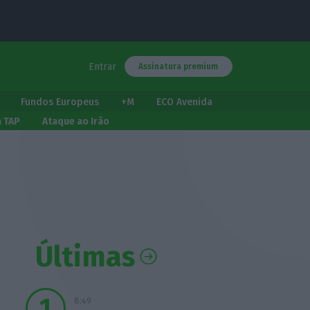
Entrar
Assinatura premium
Fundos Europeus
+M
ECO Avenida
a TAP
Ataque ao Irão
Últimas
8:49