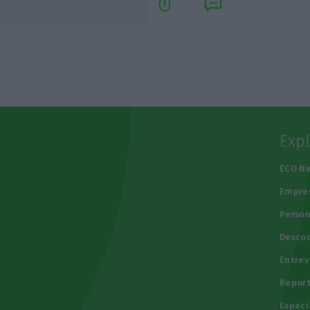
Exp
e
ECO N
Empre
Person
Descod
Entrev
Repor
Especi