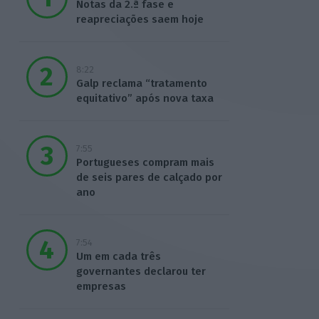
Notas da 2.ª fase e
reapreciações saem hoje
8:22
Galp reclama “tratamento
equitativo” após nova taxa
7:55
Portugueses compram mais
de seis pares de calçado por
ano
7:54
Um em cada três
governantes declarou ter
empresas