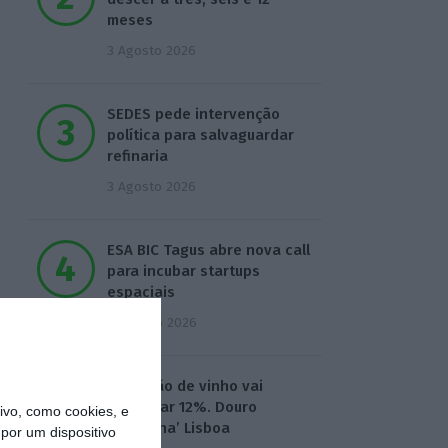
meses
3 Agosto 2026
SEDES pede intervenção
política para salvaguardar
refinaria
3 Agosto 2026
ESA BIC Tagus abre nova call
para incubar startups
espaciais
4 Agosto 2026
Produção de vinho vai
aumentar 12%. Douro
vo, como cookies, e
‘destrona’ Lisboa
por um dispositivo