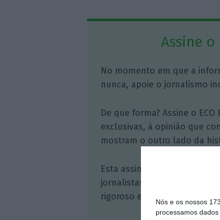
Assine o
No momento em que a infor
nunca, apoie o jornalismo in
De que forma? Assine o ECO 
exclusivas, à opinião que co
mostram o outro lado da hist
Esta assinatura é uma forma
jornalistas. A nossa contrap
rigoroso e credível.
Nós e os nossos 17
processamos dados p