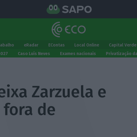
rabalho
eRadar
EContas
Local Online
Capital Verde
2027
Caso Luís Neves
Exames nacionais
Privatização d
eixa Zarzuela e
 fora de