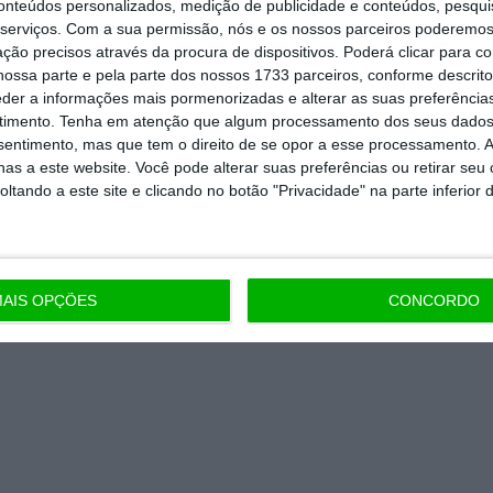
conteúdos personalizados, medição de publicidade e conteúdos, pesqui
Assine já
serviços.
Com a sua permissão, nós e os nossos parceiros poderemos 
ção precisos através da procura de dispositivos. Poderá clicar para co
todos os planos
ossa parte e pela parte dos nossos 1733 parceiros, conforme descrit
eder a informações mais pormenorizadas e alterar as suas preferência
timento.
Tenha em atenção que algum processamento dos seus dados
nsentimento, mas que tem o direito de se opor a esse processamento. A
as a este website. Você pode alterar suas preferências ou retirar seu
tando a este site e clicando no botão "Privacidade" na parte inferior 
AIS OPÇÕES
CONCORDO