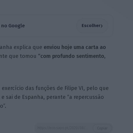
›
a no Google
Escolher
panha explica que
enviou hoje uma carta ao
ante que tomou
“com profundo sentimento,
o exercício das funções de Filipe VI, pelo que
a e sai de Espanha, perante “a repercussão
o”.
https://eco.sapo.pt/2020/08/03/juan-carlos-deixa-zarzuela-e-vai-viver-para-fora-de-espanha/
Copiar