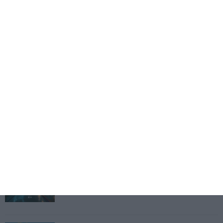
Águas de Portugal alvo de ciberataque
4 Agosto 2026
Destroços de foguetão da SpaceX deverão colidir
com Lua
5 Agosto 2026
Eventos
Fábrica 2030 – 10.º Aniversário
14/10/2026
SAIBA MAIS