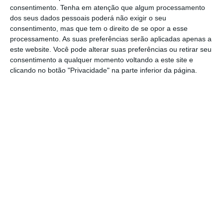
transfronteiriços implementados no período
consentimento.
Tenha em atenção que algum processamento
compreendido entre 25 de julho de 2018 e 1
dos seus dados pessoais poderá não exigir o seu
consentimento, mas que tem o direito de se opor a esse
de julho de 2020 (
obrigando as seguradoras a
processamento. As suas preferências serão aplicadas apenas a
recuar dois anos de operações e transações
este website. Você pode alterar suas preferências ou retirar seu
realizadas!
). Por outro lado, e igualmente
consentimento a qualquer momento voltando a este site e
clicando no botão "Privacidade" na parte inferior da página.
desafiante, é de destacar a obrigação de
comunicação de mecanismos reportáveis num
prazo de 30 dias a contar do dia seguinte
àquele em que o mecanismo a comunicar
esteja pronto para ser aplicado, ou do
momento em que tenha sido realizado o
primeiro passo nesse sentido, com efeitos a
partir de 1 de julho de 2020 (obrigando à
implementação de processos e
procedimentos capazes de identificar
mecanismos reportáveis numa base mensal).