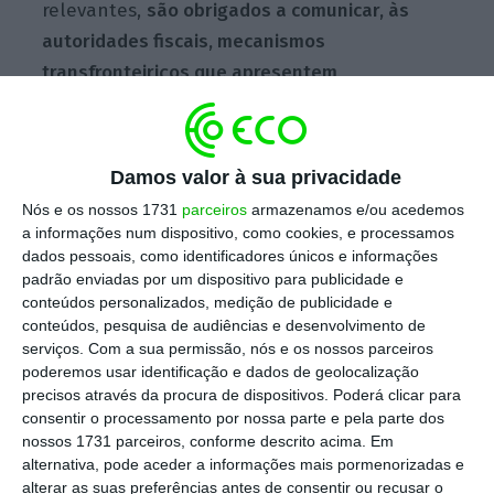
relevantes,
são obrigados a comunicar, às
autoridades fiscais, mecanismos
transfronteiriços que apresentem
determinadas características-chave que
indiciam um potencial risco de evasão fiscal
.
Damos valor à sua privacidade
Ora, esta diretiva apresentava, na sua
Nós e os nossos 1731
parceiros
armazenamos e/ou acedemos
génese, prazos para o cumprimento das
a informações num dispositivo, como cookies, e processamos
obrigações nela previstas bem delimitados e,
dados pessoais, como identificadores únicos e informações
padrão enviadas por um dispositivo para publicidade e
de algum modo, ambiciosos, representando,
conteúdos personalizados, medição de publicidade e
desde início, um importante desafio para
conteúdos, pesquisa de audiências e desenvolvimento de
todo o mercado (incluindo o setor segurador).
serviços.
Com a sua permissão, nós e os nossos parceiros
poderemos usar identificação e dados de geolocalização
precisos através da procura de dispositivos. Poderá clicar para
Com efeito, destacava-se, por um lado, a
consentir o processamento por nossa parte e pela parte dos
obrigatoriedade de comunicação, até 31 de
nossos 1731 parceiros, conforme descrito acima. Em
alternativa, pode aceder a informações mais pormenorizadas e
agosto de 2020, de mecanismos
alterar as suas preferências antes de consentir ou recusar o