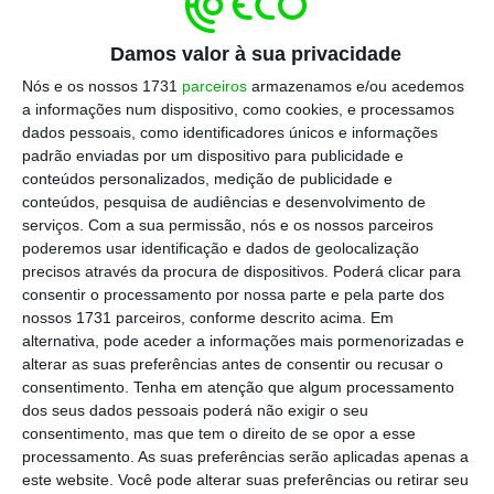
Damos valor à sua privacidade
Nós e os nossos 1731
parceiros
armazenamos e/ou acedemos
a informações num dispositivo, como cookies, e processamos
dados pessoais, como identificadores únicos e informações
padrão enviadas por um dispositivo para publicidade e
conteúdos personalizados, medição de publicidade e
conteúdos, pesquisa de audiências e desenvolvimento de
1. Exposição a riscos graduais
serviços.
Com a sua permissão, nós e os nossos parceiros
poderemos usar identificação e dados de geolocalização
precisos através da procura de dispositivos. Poderá clicar para
Nenhum seguro lhe pagará por danos
consentir o processamento por nossa parte e pela parte dos
causados gradualmente às suas peças. Se
nossos 1731 parceiros, conforme descrito acima. Em
alternativa, pode aceder a informações mais pormenorizadas e
estas são especialmente afetadas pela luz
alterar as suas preferências antes de consentir ou recusar o
do sol ou pela humidade deve garantir que as
consentimento.
Tenha em atenção que algum processamento
mesmas não estão sujeitas de forma direta a
dos seus dados pessoais poderá não exigir o seu
consentimento, mas que tem o direito de se opor a esse
estes fatores. Da mesma forma deve
processamento. As suas preferências serão aplicadas apenas a
assegurar uma manutenção regular das
este website. Você pode alterar suas preferências ou retirar seu