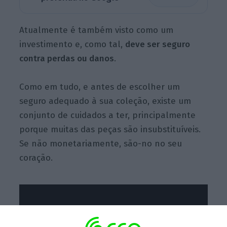
Atualmente é também visto como um
investimento e, como tal,
deve ser seguro
contra perdas ou danos
.
Como em tudo, e antes de escolher um
seguro adequado à sua coleção, existe um
conjunto de cuidados a ter, principalmente
porque muitas das peças são insubstituíveis.
Se não monetariamente, são-no no seu
coração.