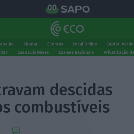
rabalho
eRadar
EContas
Local Online
Capital Verde
2027
Caso Luís Neves
Exames nacionais
Privatização d
 travam descidas
os combustíveis