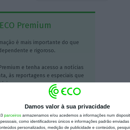
 ECO Premium
mação é mais importante do que
dependente e rigoroso.
Premium e tenha acesso a notícias
nta, às reportagens e especiais que
ória.
 de apoiar o ECO e os seus
Damos valor à sua privacidade
artida é o jornalismo independente,
33
parceiros
armazenamos e/ou acedemos a informações num dispositi
essoais, como identificadores únicos e informações padrão enviadas 
conteúdos personalizados, medição de publicidade e conteúdos, pesqui