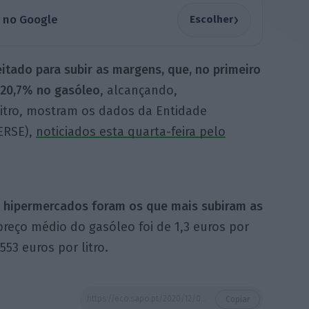
›
a no Google
Escolher
itado para subir as margens, que, no primeiro
 20,7% no gasóleo
, alcançando,
litro, mostram os dados da Entidade
ERSE),
noticiados esta quarta-feira pelo
 hipermercados foram os que mais subiram as
reço médio do gasóleo foi de 1,3 euros por
553 euros por litro.
https://eco.sapo.pt/2020/12/09/gasolineiras-travam-descidas-dos-precos-dos-combustiveis/
Copiar