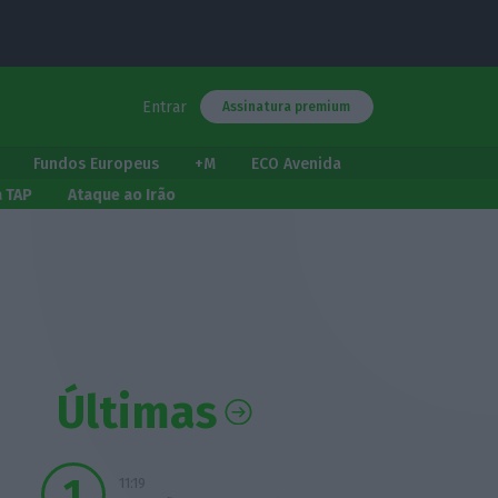
Entrar
Assinatura premium
Fundos Europeus
+M
ECO Avenida
a TAP
Ataque ao Irão
Últimas
11:19