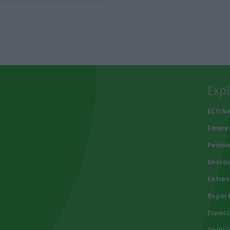
Exp
e
ECO N
Empre
Person
Descod
Entrev
Repor
Especi
Opiniã