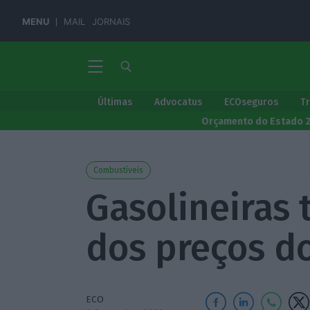
MENU
MAIL
JORNAIS
Últimas
Advocatus
ECOseguros
T
Orçamento do Estado 
Combustíveis
Gasolineiras
dos preços d
ECO