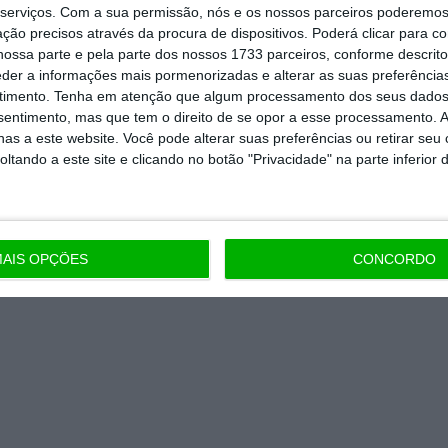
serviços.
Com a sua permissão, nós e os nossos parceiros poderemos 
Assine já
ção precisos através da procura de dispositivos. Poderá clicar para co
ossa parte e pela parte dos nossos 1733 parceiros, conforme descrit
todos os planos
eder a informações mais pormenorizadas e alterar as suas preferência
timento.
Tenha em atenção que algum processamento dos seus dados
nsentimento, mas que tem o direito de se opor a esse processamento. A
as a este website. Você pode alterar suas preferências ou retirar seu
tando a este site e clicando no botão "Privacidade" na parte inferior 
AIS OPÇÕES
CONCORDO