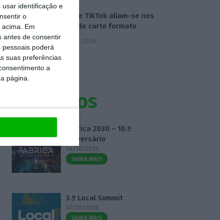
usar identificação e
Disney e TikTok aliam-se nos
nsentir o
vídeos de curto formato
o acima. Em
s antes de consentir
5 Agosto 2026
 pessoais poderá
s suas preferências
 consentimento a
da página.
Eventos
Fábrica 2030 – 10.º
Aniversário
14/10/2026
SAIBA MAIS
3.º Local Summit
07/10/2026
SAIBA MAIS