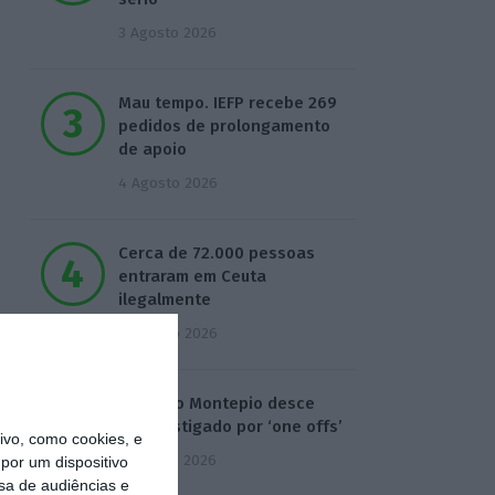
3 Agosto 2026
Mau tempo. IEFP recebe 269
pedidos de prolongamento
de apoio
4 Agosto 2026
Cerca de 72.000 pessoas
entraram em Ceuta
ilegalmente
4 Agosto 2026
Lucro do Montepio desce
17% castigado por ‘one offs’
vo, como cookies, e
5 Agosto 2026
por um dispositivo
sa de audiências e