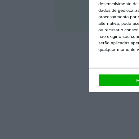
desenvolvimento de 
dados de geolocaliza
processamento por n
Veja 
alternativa, pode ac
ou recusar o consen
não exigir o seu co
serão aplicadas apen
qualquer momento vol
M