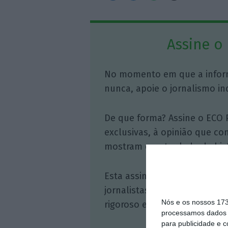
Assine o
No momento em que a infor
nunca, apoie o jornalismo in
De que forma? Assine o ECO 
exclusivas, à opinião que co
mostram o outro lado da hist
Esta assinatura é uma forma
jornalistas. A nossa contrap
Nós e os nossos 17
rigoroso e credível.
processamos dados p
para publicidade e 