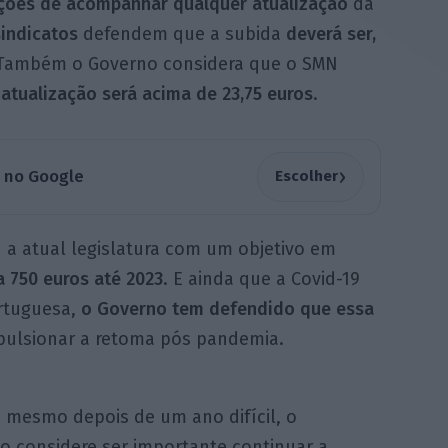
ções de acompanhar qualquer atualização
da
sindicatos
defendem que a subida
deverá ser,
). Também o Governo considera que o SMN
 atualização será acima de 23,75 euros
.
›
a no Google
Escolher
 a atual legislatura com um objetivo em
 750 euros até 2023
. E ainda que a Covid-19
rtuguesa,
o Governo tem defendido que essa
pulsionar a retoma pós pandemia.
, mesmo depois de um ano difícil, o
o considere ser importante continuar a