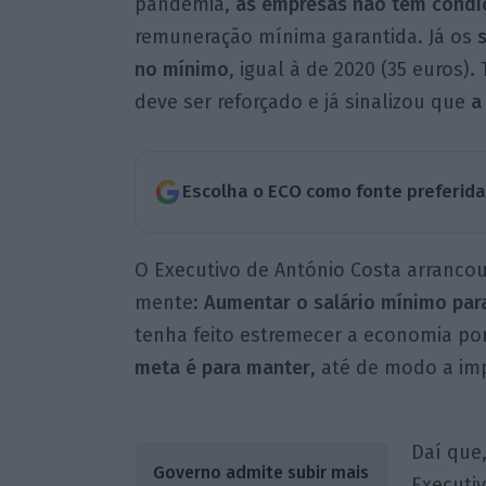
pandemia,
as empresas não têm condi
remuneração mínima garantida. Já os
no mínimo
, igual à de 2020 (35 euros
deve ser reforçado e já sinalizou que
a
Escolha o ECO como fonte preferid
O Executivo de António Costa arrancou
mente:
Aumentar o salário mínimo para
tenha feito estremecer a economia po
meta é para manter
, até de modo a im
Daí que
Governo admite subir mais
Executiv