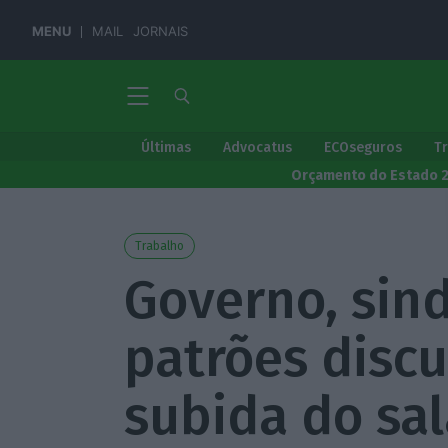
MENU
MAIL
JORNAIS
Últimas
Advocatus
ECOseguros
T
Orçamento do Estado 
Trabalho
Governo, sind
patrões disc
subida do sa