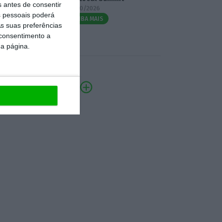
s antes de consentir
07/10/2026
 pessoais poderá
SAIBA MAIS
s suas preferências
 consentimento a
da página.