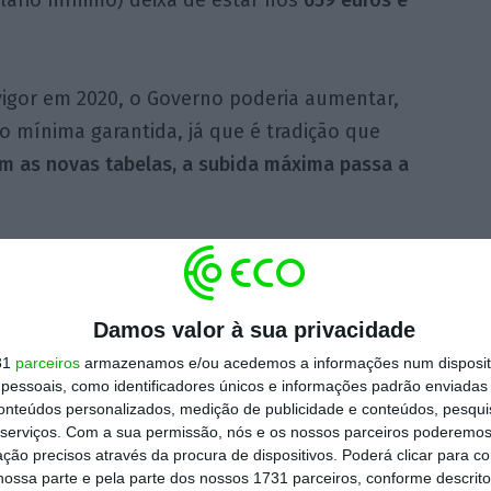
lário mínimo) deixa de estar nos
659 euros e
vigor em 2020, o Governo poderia aumentar,
 mínima garantida, já que é tradição que
 as novas tabelas, a subida máxima passa a
petiva dos patrões, nenhum desses valores é
o ao momento atual da economia. Ao ECO, o
a Confederação do Comércio e Serviços de
Damos valor à sua privacidade
l (CCP) diz que há setores onde um aumento
31
parceiros
armazenamos e/ou acedemos a informações num dispositi
essoais, como identificadores únicos e informações padrão enviadas 
á problema, mas
há outros que “vão ter muita
conteúdos personalizados, medição de publicidade e conteúdos, pesqui
dade” em acompanhar qualquer atualização do
serviços.
Com a sua permissão, nós e os nossos parceiros poderemos 
ção precisos através da procura de dispositivos. Poderá clicar para co
 mínimo.
“Num ano como este, achamos que
ossa parte e pela parte dos nossos 1731 parceiros, conforme descrit