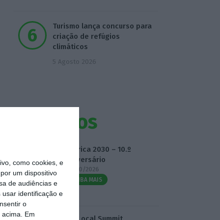
Turismo lança concurso para
criação de refúgios
climáticos
5 Agosto 2026
Eventos
Fábrica 2030 – 10.º
Aniversário
vo, como cookies, e
14/10/2026
por um dispositivo
SAIBA MAIS
sa de audiências e
usar identificação e
nsentir o
o acima. Em
3.º Local Summit