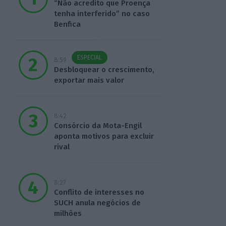
“Não acredito que Proença
tenha interferido” no caso
Benfica
ESPECIAL
8:59
Desbloquear o crescimento,
exportar mais valor
8:42
Consórcio da Mota-Engil
aponta motivos para excluir
rival
8:27
Conflito de interesses no
SUCH anula negócios de
milhões