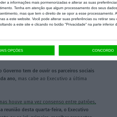
ão Vieira Lopes.
eder a informações mais pormenorizadas e alterar as suas preferência
timento.
Tenha em atenção que algum processamento dos seus dados
nsentimento, mas que tem o direito de se opor a esse processamento. A
m que é importante continuar a trajetória de
as a este website. Você pode alterar suas preferências ou retirar seu
ões ao ECO,
a UGT avança que se “vai bater
tando a este site e clicando no botão "Privacidade" na parte inferior 
de 35 euros
, igual ao aplicado em 2020. É o
or Carlos Silva considera ser “compatível”
e com a meta de atingir os 750 euros até
AIS OPÇÕES
CONCORDO
 Governo tem de ouvir os parceiros sociais
ada ano
, mas cabe ao Executivo a última
nas houve uma vez consenso entre patrões,
na reunião desta quarta-feira, o Executivo