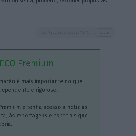
to ou se irá, primeiro, recolher propostas
https://eco.sapo.pt/2020/12/09/governo-sindicatos-e-patroes-discutem-hoje-subida-do-salario-minimo/
Copiar
 ECO Premium
mação é mais importante do que
dependente e rigoroso.
Premium e tenha acesso a notícias
nta, às reportagens e especiais que
ória.