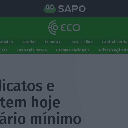
rabalho
eRadar
EContas
Local Online
Capital Verde
2027
Caso Luís Neves
Exames nacionais
Privatização d
icatos e
utem hoje
lário mínimo