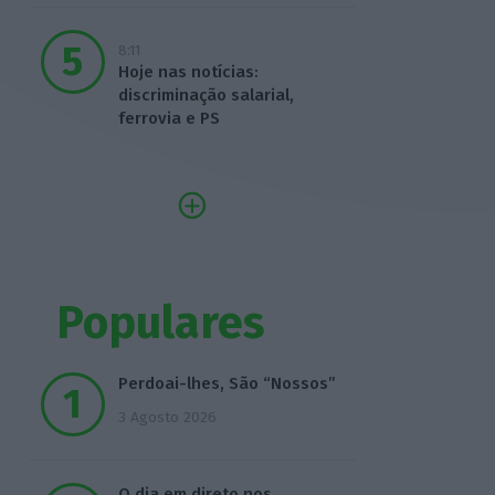
8:11
Hoje nas notícias:
discriminação salarial,
ferrovia e PS
Populares
Perdoai-lhes, São “Nossos”
3 Agosto 2026
O dia em direto nos