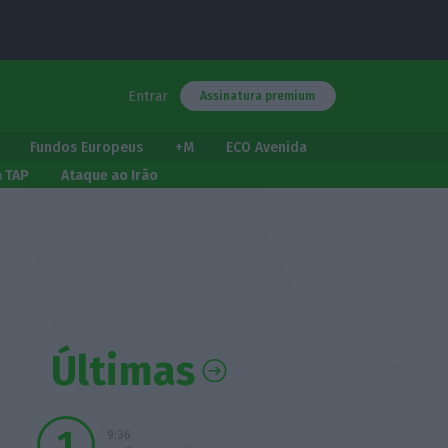
Entrar
Assinatura premium
Fundos Europeus
+M
ECO Avenida
a TAP
Ataque ao Irão
Últimas
9:36