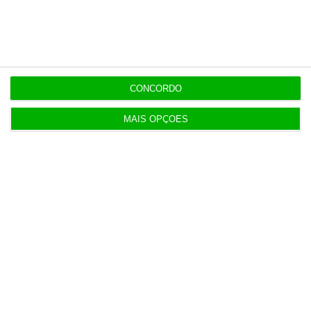
15:17
Polícia espanhola já pede passaporte a viajantes
de Itália
CONCORDO
14:22
Honda HR-V: a razão vence a moda no trânsito e
MAIS OPÇÕES
nas férias
12:34
Eclipse. Dos óculos grátis aos telescópios de 12
mil euros
12:09
Benfica lança petição pela suspensão dos direitos
de TV