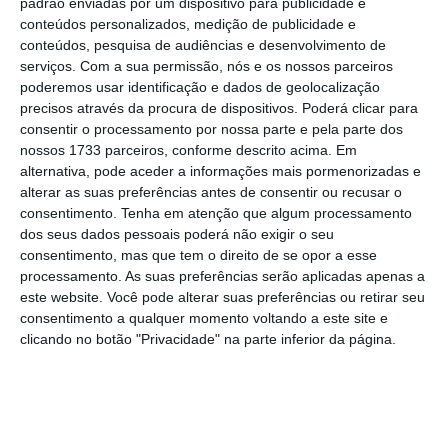
despedimento coletivo” efetuado em 2018, os
padrão enviadas por um dispositivo para publicidade e
conteúdos personalizados, medição de publicidade e
trabalhadores – que estarão concentrados
conteúdos, pesquisa de audiências e desenvolvimento de
entre as 14:00 e as 15:00 —
reclamam que o
serviços.
Com a sua permissão, nós e os nossos parceiros
Estado acabe com a “política de perseguição e
poderemos usar identificação e dados de geolocalização
precisos através da procura de dispositivos. Poderá clicar para
intimidação”, “defenda o futuro da empresa,
consentir o processamento por nossa parte e pela parte dos
dos trabalhadores e dos seus postos de
nossos 1733 parceiros, conforme descrito acima. Em
trabalho” e “ponha termo à precariedade
alternativa, pode aceder a informações mais pormenorizadas e
alterar as suas preferências antes de consentir ou recusar o
existente”
.
consentimento.
Tenha em atenção que algum processamento
dos seus dados pessoais poderá não exigir o seu
“A Efacec é uma empresa estratégica,
consentimento, mas que tem o direito de se opor a esse
processamento. As suas preferências serão aplicadas apenas a
altamente tecnológica e essencial para
este website. Você pode alterar suas preferências ou retirar seu
Portugal”, remata o Site-Norte. O
Conselho de
consentimento a qualquer momento voltando a este site e
Ministros aprovou esta quinta-feira o caderno
clicando no botão "Privacidade" na parte inferior da página.
de encargos para a reprivatização dos 71,73%
do capital da Efacec
que foram alvo de
nacionalização, prevendo que o processo