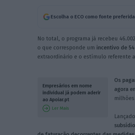
Escolha o ECO como fonte preferid
No total, o programa já recebeu 46.00
o que corresponde um
incentivo de 54
extraordinário e o estímulo referente 
Os pagam
Empresários em nome
agora e
individual já podem aderir
milhões 
ao Apoiar.pt
Ler Mais
Lançado
subsídi
de faturação decorrentes das medidas 