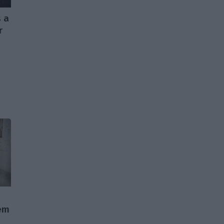
 a
r
 em