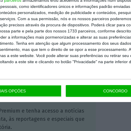
33
parceiros
armazenamos e/ou acedemos a informações num dispositi
essoais, como identificadores únicos e informações padrão enviadas 
a de um apoio destinado às rendas
conteúdos personalizados, medição de publicidade e conteúdos, pesqui
serviços.
Com a sua permissão, nós e os nossos parceiros poderemos 
ção precisos através da procura de dispositivos. Poderá clicar para co
ossa parte e pela parte dos nossos 1733 parceiros, conforme descrit
eder a informações mais pormenorizadas e alterar as suas preferência
https://eco.sapo.pt/2021/01/29/apoiar-pt-com-mais-de-46-mil-candidaturas-e-274-milhoes-pagos/
Copiar
timento.
Tenha em atenção que algum processamento dos seus dados
nsentimento, mas que tem o direito de se opor a esse processamento. A
as a este website. Você pode alterar suas preferências ou retirar seu
tando a este site e clicando no botão "Privacidade" na parte inferior 
 ECO Premium
mação é mais importante do que
AIS OPÇÕES
CONCORDO
dependente e rigoroso.
Premium e tenha acesso a notícias
nta, às reportagens e especiais que
ória.