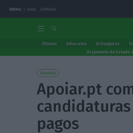
MENU
MAIL
JORNAIS
Últimas
Advocatus
ECOseguros
T
Orçamento do Estado 
Economia
Apoiar.pt com
candidaturas
pagos