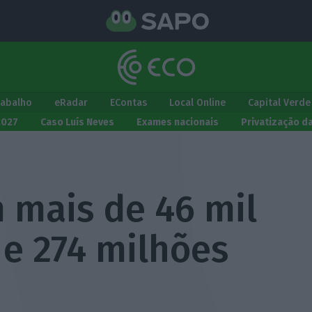
rabalho
eRadar
EContas
Local Online
Capital Verde
2027
Caso Luís Neves
Exames nacionais
Privatização d
 mais de 46 mil
 e 274 milhões