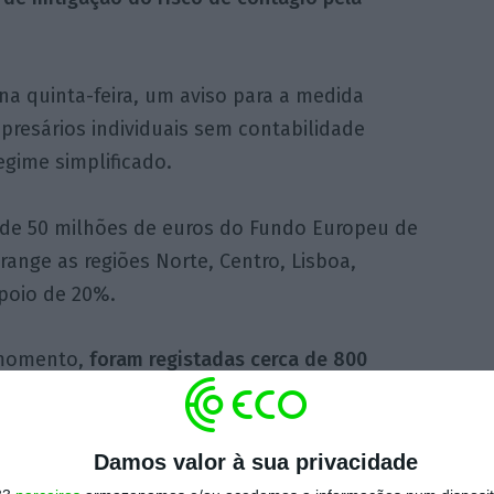
na quinta-feira, um aviso para a medida
presários individuais sem contabilidade
egime simplificado.
 de 50 milhões de euros do Fundo Europeu de
ange as regiões Norte, Centro, Lisboa,
poio de 20%.
 momento,
foram registadas cerca de 800
uras a este aviso, a que corresponde um
solicitado de aproximadamente três milhões
s”
, indicou o ministério tutelado por Siza
Damos valor à sua privacidade
 Para a próxima semana está programada a