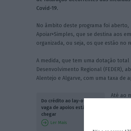
Covid-19
.
No âmbito deste programa foi aberto, 
Apoiar+Simples, que se destina aos em
organizada, ou seja, os que estão no r
A medida, que tem uma dotação total
Desenvolvimento Regional (FEDER), abr
Alentejo e Algarve, com uma taxa de a
Até ao
Do crédito ao lay-off, nova
candidat
vaga de apoios está a
“apoio 
chegar
de euro
Ler Mais
Vieira.