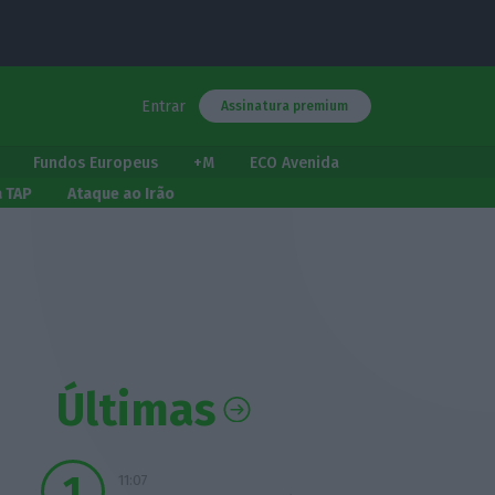
Entrar
Assinatura premium
Fundos Europeus
+M
ECO Avenida
a TAP
Ataque ao Irão
Últimas
11:07