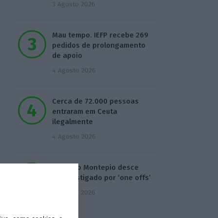
3 Agosto 2026
Mau tempo. IEFP recebe 269
pedidos de prolongamento
de apoio
4 Agosto 2026
Cerca de 72.000 pessoas
entraram em Ceuta
ilegalmente
4 Agosto 2026
Lucro do Montepio desce
17% castigado por ‘one offs’
5 Agosto 2026