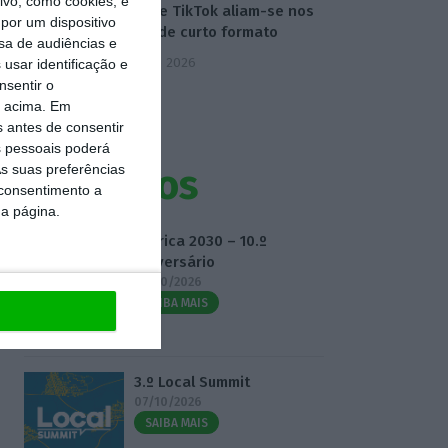
vo, como cookies, e
Disney e TikTok aliam-se nos
por um dispositivo
vídeos de curto formato
sa de audiências e
5 Agosto 2026
usar identificação e
nsentir o
o acima. Em
s antes de consentir
 pessoais poderá
s suas preferências
Eventos
 consentimento a
da página.
Fábrica 2030 – 10.º
Aniversário
14/10/2026
SAIBA MAIS
3.º Local Summit
07/10/2026
SAIBA MAIS