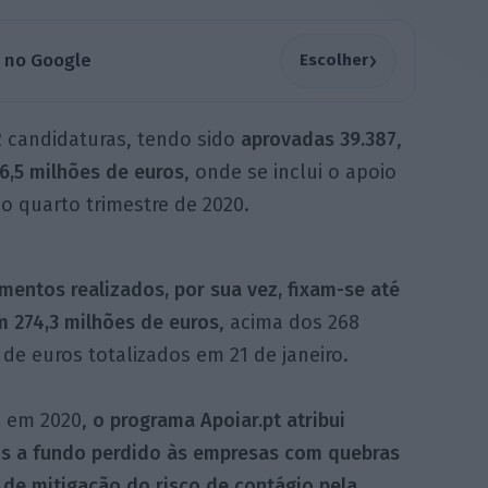
›
a no Google
Escolher
2 candidaturas, tendo sido
aprovadas 39.387
,
6,5 milhões de euros
, onde se inclui o apoio
ao quarto trimestre de 2020.
entos realizados, por sua vez, fixam-se até
m 274,3 milhões de euros
, acima dos 268
de euros totalizados em 21 de janeiro.
 em 2020,
o programa Apoiar.pt atribui
os a fundo perdido às empresas com quebras
de mitigação do risco de contágio pela