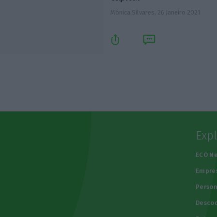
Mónica Silvares,
26 Janeiro 2021
Exp
e
ECO N
Empre
Person
Descod