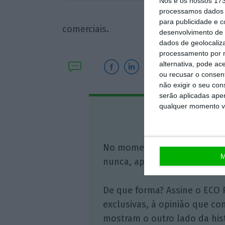
Nós e os nossos 17
processamos dados p
abertur
para publicidade e 
comerciais.
desenvolvimento de 
dados de geolocaliza
processamento por n
alternativa, pode ac
ou recusar o consen
não exigir o seu co
serão aplicadas apen
qualquer momento vol
Assine o
No momento em que a infor
M
nunca, apoie o jornalismo in
De que forma? Assine o ECO 
exclusivas, à opinião que co
mostram o outro lado da hist