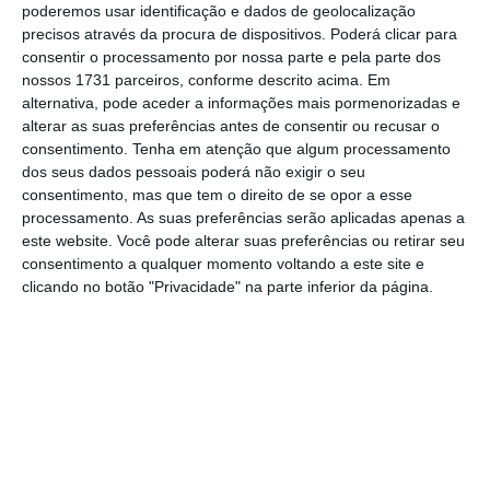
poderemos usar identificação e dados de geolocalização
precisos através da procura de dispositivos. Poderá clicar para
Inicialmente tinha uma prestação única,
consentir o processamento por nossa parte e pela parte dos
nossos 1731 parceiros, conforme descrito acima. Em
referente a março, mas acabou por ser
alternativa, pode aceder a informações mais pormenorizadas e
estendido até maio
, com prazos específicos de
alterar as suas preferências antes de consentir ou recusar o
candidatura para profissionais que, segundo a
consentimento.
Tenha em atenção que algum processamento
dos seus dados pessoais poderá não exigir o seu
ministra, cumpram três regras: estar inscrito
consentimento, mas que tem o direito de se opor a esse
nas Finanças, ter atividade registada no setor
processamento. As suas preferências serão aplicadas apenas a
da Cultura em 2020 e ser trabalhador
este website. Você pode alterar suas preferências ou retirar seu
consentimento a qualquer momento voltando a este site e
independente.
clicando no botão "Privacidade" na parte inferior da página.
Durante este processo, vários representantes
dos trabalhadores revelaram que a atribuição
estava a ser demorada tendo em conta o
contexto de emergência e paralisação no
setor em tempo de confinamento, e que
dezenas de pedidos estavam a ser