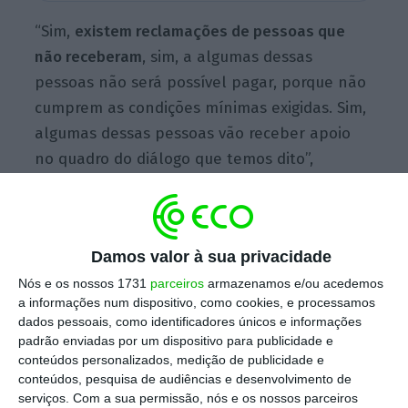
“Sim,
existem reclamações de pessoas que
não receberam
, sim, a algumas dessas
pessoas não será possível pagar, porque não
cumprem as condições mínimas exigidas. Sim,
algumas dessas pessoas vão receber apoio
no quadro do diálogo que temos dito”,
afirmou a ministra numa audição
parlamentar.
Damos valor à sua privacidade
Este apoio social extraordinário foi anunciado
Nós e os nossos 1731
parceiros
armazenamos e/ou acedemos
a 14 de janeiro como sendo
“universal e
a informações num dispositivo, como cookies, e processamos
dados pessoais, como identificadores únicos e informações
atribuível a todos os trabalhadores”
padrão enviadas por um dispositivo para publicidade e
independentes
, com atividade económica no
conteúdos personalizados, medição de publicidade e
setor cultural, para fazer face à crise
conteúdos, pesquisa de audiências e desenvolvimento de
serviços.
Com a sua permissão, nós e os nossos parceiros
provocada pela pandemia da covid-19.