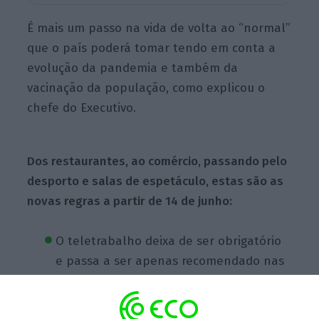
É mais um passo na vida de volta ao “normal”
que o país poderá tomar tendo em conta a
evolução da pandemia e também da
vacinação da população, como explicou o
chefe do Executivo.
Dos restaurantes, ao comércio, passando pelo
desporto e salas de espetáculo, estas são as
novas regras a partir de 14 de junho:
O teletrabalho deixa de ser obrigatório
e passa a ser apenas recomendado nas
atividades que o permitam;