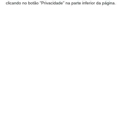
Os espetáculos culturais podem
clicando no botão "Privacidade" na parte inferior da página.
acontecer até à meia-noite;
As salas de espetáculos têm lotação a
50%, mas fora das salas de espetáculo
tem de haver lugares marcados com
regras a definir pela Direção-Geral da
Saúde;
Os escalões de formação e modalidades
amadoras podem agora ter público nas
bancadas desde que os lugares sejam
marcados e seguindo as regras de
distanciamento definidas pela DGS;
Todos os recintos desportivos podem