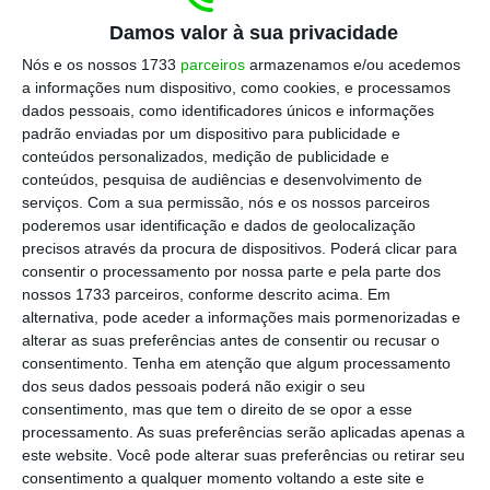
Os restaurantes, cafés e pastelarias
mantêm a lotação (máximo de 6 pessoas
Damos valor à sua privacidade
no interior ou 10 pessoas em
Nós e os nossos 1733
parceiros
armazenamos e/ou acedemos
a informações num dispositivo, como cookies, e processamos
esplanadas), mas alargam o horário
dados pessoais, como identificadores únicos e informações
para a meia-noite para admissão de
padrão enviadas por um dispositivo para publicidade e
clientes e 1h00 para encerramento;
conteúdos personalizados, medição de publicidade e
conteúdos, pesquisa de audiências e desenvolvimento de
serviços.
Com a sua permissão, nós e os nossos parceiros
O comércio passa a ter o horário do
poderemos usar identificação e dados de geolocalização
respetivo licenciamento;
precisos através da procura de dispositivos. Poderá clicar para
consentir o processamento por nossa parte e pela parte dos
nossos 1733 parceiros, conforme descrito acima. Em
Os transportes públicos ficam com a
alternativa, pode aceder a informações mais pormenorizadas e
lotação de dois terços ou podem até ter
alterar as suas preferências antes de consentir ou recusar o
consentimento.
Tenha em atenção que algum processamento
100% da lotação preenchida se forem
dos seus dados pessoais poderá não exigir o seu
transportes que funcionem
consentimento, mas que tem o direito de se opor a esse
exclusivamente com lugares sentados;
processamento. As suas preferências serão aplicadas apenas a
este website. Você pode alterar suas preferências ou retirar seu
consentimento a qualquer momento voltando a este site e