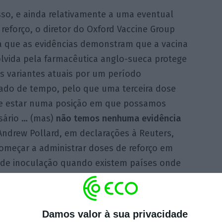
sso, e ainda relativamente a uma eventual
reforço, o diretor do Oxford Vaccine Group
a que as evidências demonstram que a vacina
lvida pela farmacêutica anglo-sueca protege
s variantes atuais por um período
ado de tempo, pelo que uma terceira dose
ue estar numa posição em que possamos
ssário … (mas)
não temos nenhuma evidência
Andrew Pollard, em declarações à Reuters,
omeçar a administrar doses de reforço em
 de inoculação quando existem países onde
o de 30 participantes que receberam uma
Damos valor à sua privacidade