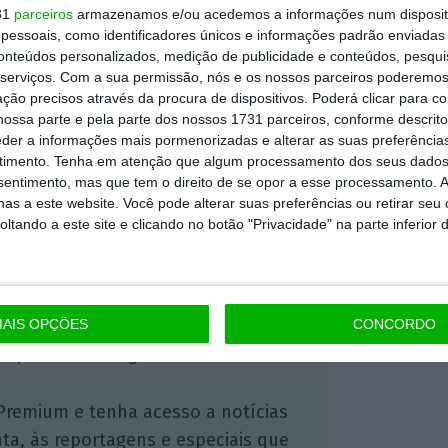
am uma terceira dose, todos com menos de
31
parceiros
armazenamos e/ou acedemos a informações num dispositi
se adensam as preocupações de que as
essoais, como identificadores únicos e informações padrão enviadas 
conteúdos personalizados, medição de publicidade e conteúdos, pesqui
iral, possam perder a eficácia se forem
serviços.
Com a sua permissão, nós e os nossos parceiros poderemos 
tra a Covid-19.
ção precisos através da procura de dispositivos. Poderá clicar para co
ossa parte e pela parte dos nossos 1731 parceiros, conforme descrit
eder a informações mais pormenorizadas e alterar as suas preferência
timento.
Tenha em atenção que algum processamento dos seus dados
https://eco.sapo.pt/2021/06/28/terceira-dose-da-astrazeneca-fortalece-protecao-contra-a-covid-19/
Copiar
nsentimento, mas que tem o direito de se opor a esse processamento. A
as a este website. Você pode alterar suas preferências ou retirar seu
tando a este site e clicando no botão "Privacidade" na parte inferior 
 ECO Premium
mação é mais importante do que
AIS OPÇÕES
CONCORDO
dependente e rigoroso.
Premium e tenha acesso a notícias
nta, às reportagens e especiais que