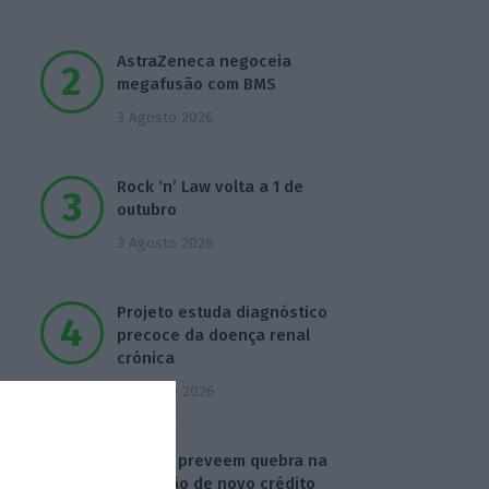
AstraZeneca negoceia
megafusão com BMS
3 Agosto 2026
Rock ‘n’ Law volta a 1 de
outubro
3 Agosto 2026
Projeto estuda diagnóstico
precoce da doença renal
crónica
4 Agosto 2026
Bancos preveem quebra na
produção de novo crédito