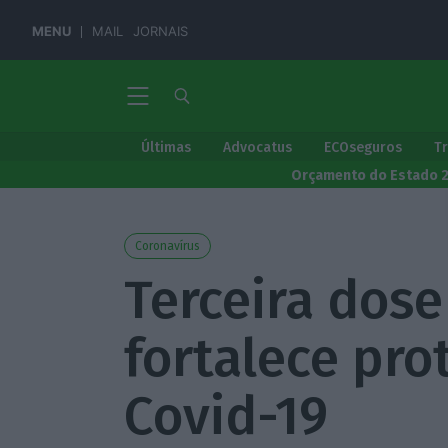
MENU
MAIL
JORNAIS
Últimas
Advocatus
ECOseguros
T
Orçamento do Estado 
Coronavírus
Terceira dos
fortalece pro
Covid-19