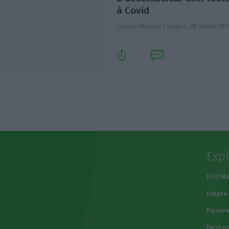
à Covid
Leonor Mateus Ferreira,
28 Junho 202
Exp
e
ECO N
Empre
Person
Descod