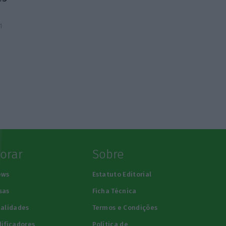
1
lorar
Sobre
ews
Estatuto Editorial
sas
Ficha Técnica
alidades
Termos e Condições
ificadores
Política de