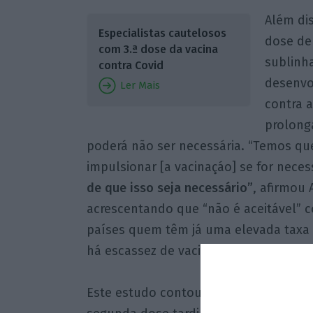
Além di
Especialistas cautelosos
dose de 
com 3.ª dose da vacina
sublinh
contra Covid
desenvo
Ler Mais
contra a
prolong
poderá não ser necessária. “Temos q
impulsionar [a vacinaçáo] se for nece
de que isso seja necessário”
, afirmou 
acrescentando que “não é aceitável” c
países quem têm já uma elevada taxa
há escassez de vacinas.
Este estudo contou com a participaçã