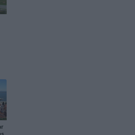
ar
es