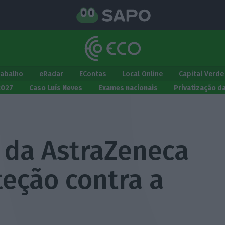
rabalho
eRadar
EContas
Local Online
Capital Verde
2027
Caso Luís Neves
Exames nacionais
Privatização d
e da AstraZeneca
teção contra a