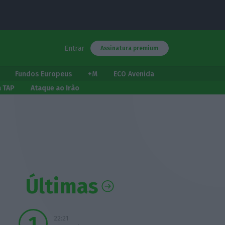
Entrar
Assinatura premium
Fundos Europeus
+M
ECO Avenida
a TAP
Ataque ao Irão
Últimas
22:21