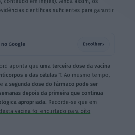
e, conteúdo em inglês). Ainda assim, os
idências científicas suficientes para garantir
›
a no Google
Escolher
ford aponta que
uma terceira dose da vacina
ticorpos e das células T.
Ao mesmo tempo,
ue
a segunda dose do fármaco pode ser
semanas depois da primeira que continua
lógica apropriada
. Recorde-se que em
desta vacina foi encurtado para oito