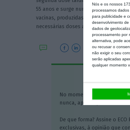
segunda dose tardia e 90 que receber
Nós e os nossos 17
55 anos e surge numa altura em que 
processamos dados p
para publicidade e 
vacinas, produzidas através do vetor v
desenvolvimento de 
necessárias doses anuais da vacina con
dados de geolocaliza
processamento por n
alternativa, pode ac
ou recusar o consen
não exigir o seu co
serão aplicadas apen
qualquer momento vol
Assine o
No momento em que a infor
M
nunca, apoie o jornalismo in
De que forma? Assine o ECO 
exclusivas, à opinião que co