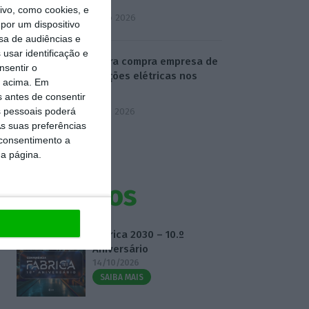
vo, como cookies, e
4 Agosto 2026
por um dispositivo
sa de audiências e
usar identificação e
Visabeira compra empresa de
nsentir o
instalações elétricas nos
o acima. Em
EUA
s antes de consentir
 pessoais poderá
5 Agosto 2026
s suas preferências
 consentimento a
da página.
Eventos
Fábrica 2030 – 10.º
Aniversário
14/10/2026
SAIBA MAIS