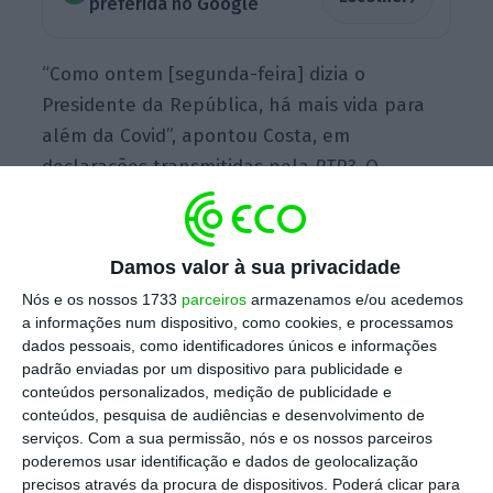
preferida no Google
“Como ontem [segunda-feira] dizia o
Presidente da República, há mais vida para
além da Covid”, apontou Costa, em
declarações transmitidas pela
RTP3
. O
primeiro-ministro aponta que é
“muito
importante que, ao mesmo tempo que
estamos a acelerar vacinação, todos temos
Damos valor à sua privacidade
que ter atitude responsável”.
Há hospitais,
Nós e os nossos 1733
parceiros
armazenamos e/ou acedemos
como aquele onde se encontrava, que estão
a informações num dispositivo, como cookies, e processamos
dados pessoais, como identificadores únicos e informações
já a avançar com novas obras.
padrão enviadas por um dispositivo para publicidade e
conteúdos personalizados, medição de publicidade e
conteúdos, pesquisa de audiências e desenvolvimento de
Não só há mais vida como “tem de haver mais
serviços.
Com a sua permissão, nós e os nossos parceiros
poderemos usar identificação e dados de geolocalização
vida para além da Covid”,
salientou.
precisos através da procura de dispositivos. Poderá clicar para