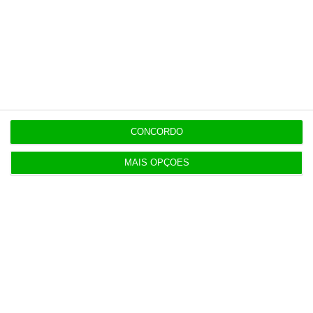
dois milhões
7 Agosto 2026
Auditoria à Polícia Judiciaria foi pedida pelo atual
diretor
7 Agosto 2026
CONCORDO
Diretor financeiro da PJ nega obra feita por amigo
de Neves
MAIS OPÇÕES
Populares
“Americanos consideram que há muita fruta