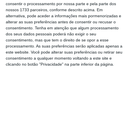
“Precisamos mesmo de lá poder chegar de
consentir o processamento por nossa parte e pela parte dos
boa saúde e em condições para que famílias,
nossos 1733 parceiros, conforme descrito acima. Em
alternativa, pode aceder a informações mais pormenorizadas e
que em 2020 e 2021 não tiveram filhos que
alterar as suas preferências antes de consentir ou recusar o
sonham ter, possam em 2022 olhar para o
consentimento.
Tenha em atenção que algum processamento
futuro e dizer ‘podemos cumprir o nosso
dos seus dados pessoais poderá não exigir o seu
consentimento, mas que tem o direito de se opor a esse
sonho'”, reiterou Costa.
processamento. As suas preferências serão aplicadas apenas a
este website. Você pode alterar suas preferências ou retirar seu
consentimento a qualquer momento voltando a este site e
Marcelo alerta que “há mais vida para além da
clicando no botão "Privacidade" na parte inferior da página.
pandemia”
Ler Mais
O Presidente da República
defendeu esta
segunda-feira que “há mais vida para além da
pandemia
, há mais desporto, mais
solidariedade, mais esperança para além da
pandemia”, na cerimónia de apresentação de