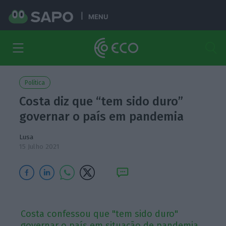
MENU
Política
Costa diz que “tem sido duro”
governar o país em pandemia
Lusa
15 Julho 2021
Costa confessou que "tem sido duro"
governar o país em situação de pandemia,