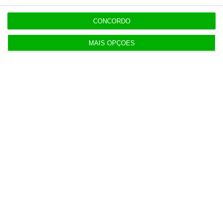
CONCORDO
Populares
MAIS OPÇÕES
“Se a centralização conseguir manter o bolo atual
já será uma vitória”
7:02
Do IVA à TSU. As (poucas) obrigações fiscais de
agosto
3 Agosto 2026
Sérvulo assessora SCP na compra do Holmes
Place Alvalade
3 Agosto 2026