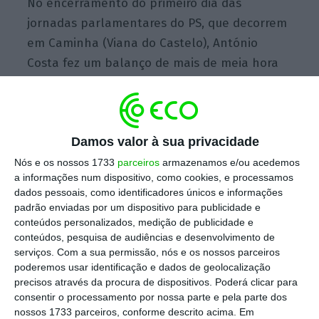
No encerramento do primeiro dia das
jornadas parlamentares do PS, que decorrem
em Caminha (Viana do Castelo), António
Costa fez um balanço de mais de meia hora
da primeira metade da legislatura, em jeito
de antecipação do debate do estado da
Nação que decorre na próxima quarta-feira.
Damos valor à sua privacidade
Nós e os nossos 1733
parceiros
armazenamos e/ou acedemos
No final, centrou-se nos desafios para o
a informações num dispositivo, como cookies, e processamos
dados pessoais, como identificadores únicos e informações
futuro, e
apontou como ambição que o país
padrão enviadas por um dispositivo para publicidade e
seja “o melhor” na execução do PRR
, depois
conteúdos personalizados, medição de publicidade e
de ter sido o primeiro a entregá-lo em
conteúdos, pesquisa de audiências e desenvolvimento de
serviços.
Com a sua permissão, nós e os nossos parceiros
Bruxelas.
poderemos usar identificação e dados de geolocalização
precisos através da procura de dispositivos. Poderá clicar para
“Este PRR não caiu do céu, nasceu da vontade
consentir o processamento por nossa parte e pela parte dos
nossos 1733 parceiros, conforme descrito acima. Em
comum dos europeus, mas também da luta