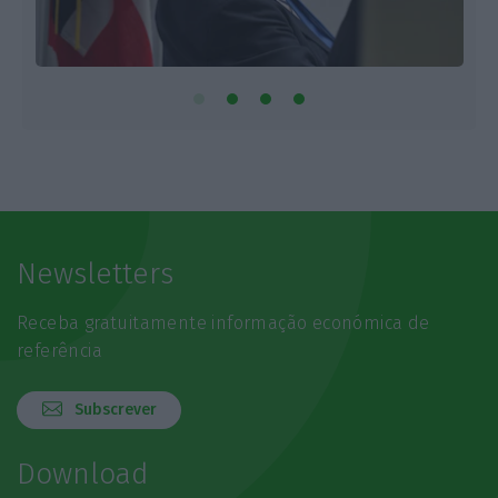
Newsletters
Receba gratuitamente informação económica de
referência
Subscrever
Download