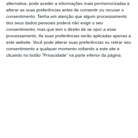
alternativa, pode aceder a informações mais pormenorizadas e
de muitos”, afirmou, lembrando que no
alterar as suas preferências antes de consentir ou recusar o
próximo dia 21 de julho faz um ano que, de
consentimento.
Tenha em atenção que algum processamento
dos seus dados pessoais poderá não exigir o seu
madrugada, foi possível aprovar este
consentimento, mas que tem o direito de se opor a esse
instrumento a nível europeu.
processamento. As suas preferências serão aplicadas apenas a
este website. Você pode alterar suas preferências ou retirar seu
consentimento a qualquer momento voltando a este site e
Finanças fecham “últimos detalhes” para receber o
clicando no botão "Privacidade" na parte inferior da página.
PRR
Ler Mais
Perante muitos dos 108 deputados da
bancada socialista, António Costa transmitiu
a mensagem que diz deixar aos portugueses
que o abordam na rua, tanto aos “simpáticos”
que lhe desejam “força” para resistir, como
aos que dizem que não gostariam de estar na