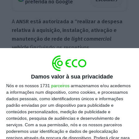
preferida no Google
A
ANSR está autorizada a “realizar a despesa
relativa à aquisição, instalação, ativação e
manutenção de rede de
light commercial
vehicle
(incluindo os respetivos
cinemómetros),
para os anos de 2021 a 2026,
até ao montante máximo de (euro) 5 558
400,45,
a que acresce o IVA à taxa legal em
Damos valor à sua privacidade
vigor, por recurso ao procedimento pré-
Nós e os nossos 1731
parceiros
armazenamos e/ou acedemos
contratual de concurso público, com
a informações num dispositivo, como cookies, e processamos
dados pessoais, como identificadores únicos e informações
publicação de anúncio no Jornal Oficial da
padrão enviadas por um dispositivo para publicidade e
União Europeia”, pode ler-se na resolução do
conteúdos personalizados, medição de publicidade e
Conselho de Ministros publicada esta terça-
conteúdos, pesquisa de audiências e desenvolvimento de
serviços.
Com a sua permissão, nós e os nossos parceiros
feira em
Diário da República.
poderemos usar identificação e dados de geolocalização
precisos através da procura de dispositivos. Poderá clicar para