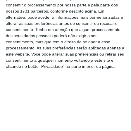
consentir o processamento por nossa parte e pela parte dos
Perante a incapacidade em cumprir o que
nossos 1731 parceiros, conforme descrito acima. Em
fora decido em
Conselho de Ministros em
alternativa, pode aceder a informações mais pormenorizadas e
alterar as suas preferências antes de consentir ou recusar o
agosto do ao passado
foi necessário proceder
consentimento.
Tenha em atenção que algum processamento
a esta reprogramação. Assim, em vez de 8,54
dos seus dados pessoais poderá não exigir o seu
milhões de euros comprar estes
consentimento, mas que tem o direito de se opor a esse
processamento. As suas preferências serão aplicadas apenas a
equipamentos, entre 2020 e 2024, o valor
este website. Você pode alterar suas preferências ou retirar seu
baixa para 5,55 milhões a usar até 2026.
consentimento a qualquer momento voltando a este site e
Inicialmente deveriam ter sido gastos cerca
clicando no botão "Privacidade" na parte inferior da página.
de 450 mil euros logo em 2020 e depois mais
5,25 milhões este ano; mas agora, está
previsto que a
Segurança Rodoviária use
apenas 450 mil euros este ano e 3,31 milhões
no próximo.
O conjunto de radares compõe a
Rede