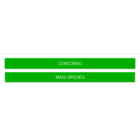
22:16
Seguro: “inaceitável” que Estado se demita do
apoio social
20:27
Praias com “impactos significativos” devido ao
mau tempo
CONCORDO
20:24
MAIS OPÇÕES
Vending de Oliveira do Bairro compra fábrica de
copos e café