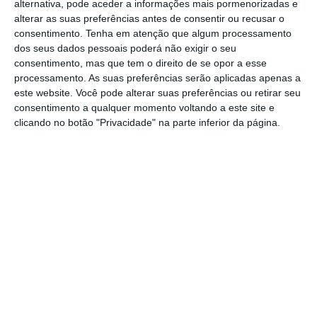
alternativa, pode aceder a informações mais pormenorizadas e
eletronicamente, sendo um ato
alterar as suas preferências antes de consentir ou recusar o
consentimento.
Tenha em atenção que algum processamento
absolutamente inútil que tem a virtualidade
dos seus dados pessoais poderá não exigir o seu
de atrasar mais ainda os processos judiciais”.
consentimento, mas que tem o direito de se opor a esse
processamento. As suas preferências serão aplicadas apenas a
este website. Você pode alterar suas preferências ou retirar seu
As novas regras definem ainda que o juiz de
consentimento a qualquer momento voltando a este site e
turno à distribuição é designado pelo
clicando no botão "Privacidade" na parte inferior da página.
presidente do tribunal, em regime de
rotatividade nos tribunais onde haja mais de
um juiz e as operações de distribuição passam
a ser obrigatoriamente documentadas, ao
pormenor. Os advogados passam a ter acesso
ao auto das operações de distribuição,
podendo, a todo o tempo, pedir certidão desse
ato.
“Nos casos em que haja atribuição de um