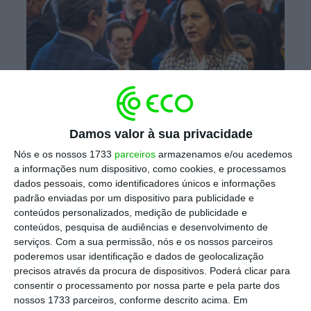
Damos valor à sua privacidade
Nós e os nossos 1733
parceiros
armazenamos e/ou acedemos
Ministra da Justiça, Rita Júdice
a informações num dispositivo, como cookies, e processamos
Henrique Casinhas/ECO
dados pessoais, como identificadores únicos e informações
padrão enviadas por um dispositivo para publicidade e
A Ordem dos Advogados concorda com esta
conteúdos personalizados, medição de publicidade e
conteúdos, pesquisa de audiências e desenvolvimento de
alteração. Segundo um parecer, a que o ECO
serviços.
Com a sua permissão, nós e os nossos parceiros
teve acesso, “na verdade, a simples
poderemos usar identificação e dados de geolocalização
observação de um ecrã de computador, de
precisos através da procura de dispositivos. Poderá clicar para
consentir o processamento por nossa parte e pela parte dos
per si, não atesta a legalidade do processo
nossos 1733 parceiros, conforme descrito acima. Em
por se tratar de uma distribuição feita