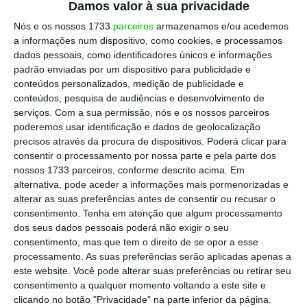
processos.
Damos valor à sua privacidade
Nós e os nossos 1733
parceiros
armazenamos e/ou acedemos
a informações num dispositivo, como cookies, e processamos
dados pessoais, como identificadores únicos e informações
Francisca Van Dunem esclareceu que estão
padrão enviadas por um dispositivo para publicidade e
em cursos investigações e averiguações para
conteúdos personalizados, medição de publicidade e
determinar com rigor o que ocorreu na
conteúdos, pesquisa de audiências e desenvolvimento de
serviços.
Com a sua permissão, nós e os nossos parceiros
Relação de Lisboa, nomeadamente se o
poderemos usar identificação e dados de geolocalização
sistema tem fragilidades ou se houve
precisos através da procura de dispositivos. Poderá clicar para
intrusão.
“Estamos a fazer a análise do
consentir o processamento por nossa parte e pela parte dos
nossos 1733 parceiros, conforme descrito acima. Em
sistema para alcançar a sua melhoria”
, vincou
alternativa, pode aceder a informações mais pormenorizadas e
a ministra, dizendo ser contra o regresso a
alterar as suas preferências antes de consentir ou recusar o
formas de sorteio arcaicas como seja o
consentimento.
Tenha em atenção que algum processamento
dos seus dados pessoais poderá não exigir o seu
sorteio das bolas.
consentimento, mas que tem o direito de se opor a esse
processamento. As suas preferências serão aplicadas apenas a
este website. Você pode alterar suas preferências ou retirar seu
Operação Lex: Irregularidades “serão investigadas”,
consentimento a qualquer momento voltando a este site e
diz PGR
clicando no botão "Privacidade" na parte inferior da página.
Ler Mais