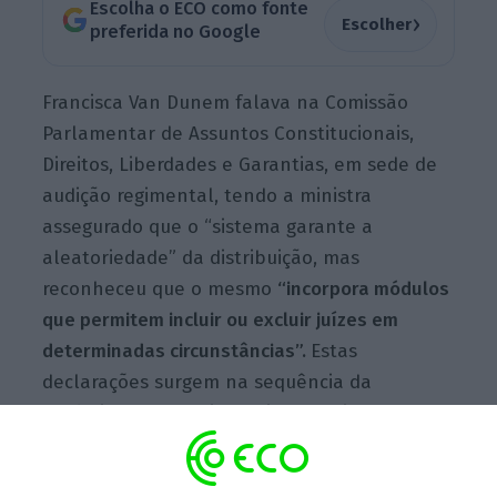
Escolha o ECO como fonte
›
Escolher
preferida no Google
Francisca Van Dunem falava na Comissão
Parlamentar de Assuntos Constitucionais,
Direitos, Liberdades e Garantias, em sede de
audição regimental, tendo a ministra
assegurado que o “sistema garante a
aleatoriedade” da distribuição, mas
reconheceu que o mesmo
“incorpora módulos
que permitem incluir ou excluir juízes em
determinadas circunstâncias”.
Estas
declarações surgem na sequência da
polémica da suspeita de irregularidades no
Tribunal da Relação de Lisboa (TRL)
em
relação ao sorteio e distribuição de