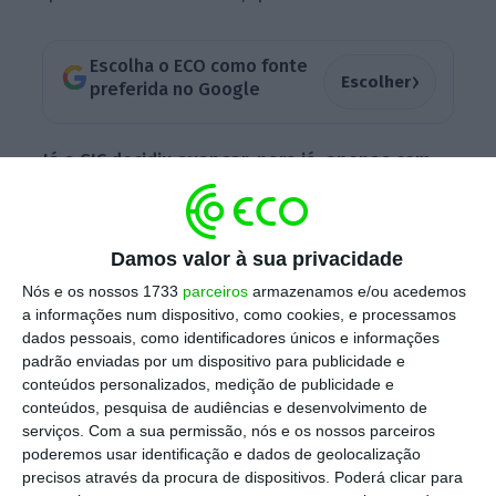
Escolha o ECO como fonte
›
Escolher
preferida no Google
Já a
SIC
decidiu avançar, para já, apenas com
os debates de Lisboa e Porto.
Ambos terão
transmissão em direto: na Praça do Município,
na capital, e na Avenida dos Aliados, na
Damos valor à sua privacidade
Cidade Invicta. Ambos começam no
Jornal de
Nós e os nossos 1733
parceiros
armazenamos e/ou acedemos
Notícias,
da
SIC
e acabam na
SIC Notícias
,
a informações num dispositivo, como cookies, e processamos
dados pessoais, como identificadores únicos e informações
tendo 90 minutos cada. Provavelmente,
o
padrão enviadas por um dispositivo para publicidade e
canal terá “outros três ou quatro debates nos
conteúdos personalizados, medição de publicidade e
concelhos mediaticamente mais relevantes”,
conteúdos, pesquisa de audiências e desenvolvimento de
serviços.
Com a sua permissão, nós e os nossos parceiros
antes de dia 14 de setembro
, início do período
poderemos usar identificação e dados de geolocalização
oficial de campanha, disse a editora de
precisos através da procura de dispositivos. Poderá clicar para