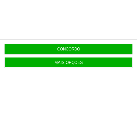
10:10
Investidores regressam à Europa com lucros em
alta
9:59
CONCORDO
Albuquerque sem medo de desentendimentos com
Montenegro
MAIS OPÇÕES
Populares
Shengen “nunca esteve em causa” na crise de
Ceuta