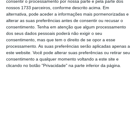
política da SIC, Cristina Figueiredo, ao
consentir o processamento por nossa parte e pela parte dos
nossos 1733 parceiros, conforme descrito acima. Em
Expresso
.
alternativa, pode aceder a informações mais pormenorizadas e
alterar as suas preferências antes de consentir ou recusar o
consentimento.
Tenha em atenção que algum processamento
A
TVI
, até agora, só avançou com a data para
dos seus dados pessoais poderá não exigir o seu
consentimento, mas que tem o direito de se opor a esse
o debate de Lisboa, ainda que
o frente-a-
processamento. As suas preferências serão aplicadas apenas a
frente entre Fernando Medina (PS) e Carlos
este website. Você pode alterar suas preferências ou retirar seu
Moedas (PSD) já tenha provocado polémica.
Ao
consentimento a qualquer momento voltando a este site e
clicando no botão "Privacidade" na parte inferior da página.
contrário da
RTP
– cujos debates vão ter a
participação de elementos dos vários
partidos em eleições
–
SIC
e
TVI
vão escolher
quais os candidatos e partidos que querem
para cada debate
, o que levou o canal de
Queluz de Baixo a selecionar somente o
atual presidente da câmara de Lisboa e o
candidato social-democrata. Esta decisão
levou o
BE e PCP a apresentarem uma queixa à