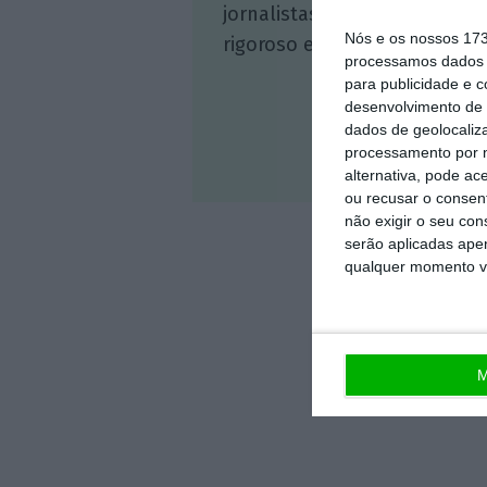
jornalistas. A nossa contrap
Nós e os nossos 17
rigoroso e credível.
processamos dados p
para publicidade e 
desenvolvimento de 
dados de geolocaliza
processamento por n
Veja 
alternativa, pode ac
ou recusar o consen
não exigir o seu co
serão aplicadas apen
qualquer momento vol
M