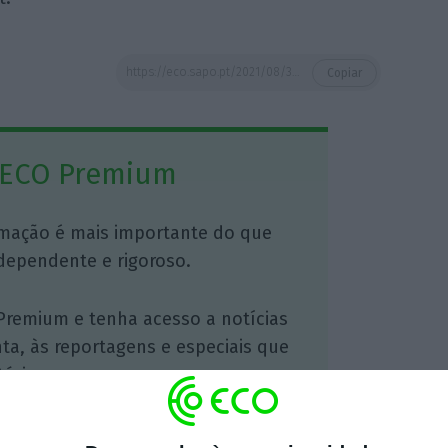
https://eco.sapo.pt/2021/08/30/vacina-espanhola-contra-a-covid-vai-entrar-no-mercado-em-2022/
Copiar
 ECO Premium
mação é mais importante do que
dependente e rigoroso.
Premium e tenha acesso a notícias
nta, às reportagens e especiais que
ória.
 de apoiar o ECO e os seus