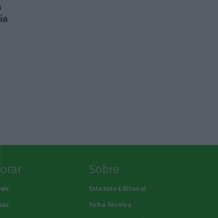
a
ia
lorar
Sobre
ews
Estatuto Editorial
sas
Ficha Técnica