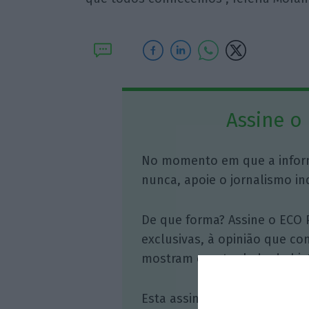
Assine o
No momento em que a infor
nunca, apoie o jornalismo in
De que forma? Assine o ECO 
exclusivas, à opinião que co
mostram o outro lado da hist
Esta assinatura é uma forma