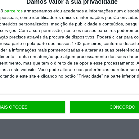
Damos valor à sua privacidade
artida é o jornalismo independente,
33
parceiros
armazenamos e/ou acedemos a informações num dispositi
essoais, como identificadores únicos e informações padrão enviadas 
conteúdos personalizados, medição de publicidade e conteúdos, pesqui
serviços.
Com a sua permissão, nós e os nossos parceiros poderemos 
Assine já
ção precisos através da procura de dispositivos. Poderá clicar para co
ossa parte e pela parte dos nossos 1733 parceiros, conforme descrit
todos os planos
eder a informações mais pormenorizadas e alterar as suas preferência
timento.
Tenha em atenção que algum processamento dos seus dados
nsentimento, mas que tem o direito de se opor a esse processamento. A
as a este website. Você pode alterar suas preferências ou retirar seu
tando a este site e clicando no botão "Privacidade" na parte inferior 
AIS OPÇÕES
CONCORDO