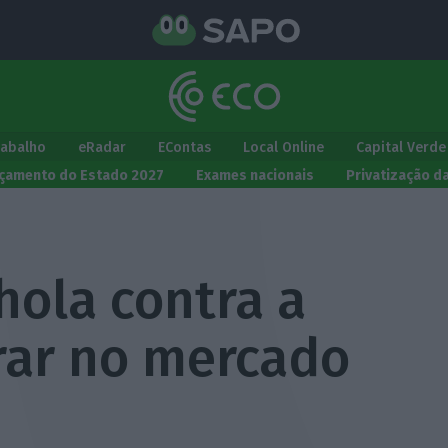
rabalho
eRadar
EContas
Local Online
Capital Verde
çamento do Estado 2027
Exames nacionais
Privatização d
hola contra a
trar no mercado