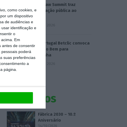
Public Law Summit traz
vo, como cookies, e
contratação pública ao
por um dispositivo
debate
sa de audiências e
7 Agosto 2026
usar identificação e
nsentir o
o acima. Em
Liga Portugal Betclic convoca
s antes de consentir
Luana do Bem para
 pessoais poderá
campanha
s suas preferências
 consentimento a
7 Agosto 2026
da página.
Eventos
Fábrica 2030 – 10.º
Aniversário
14/10/2026