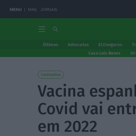
MENU
MAIL
JORNAIS
Últimas
Advocatus
ECOseguros
T
Caso Luís Neves
Or
Coronavírus
Vacina espan
Covid vai en
em 2022