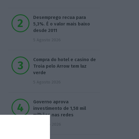
Desemprego recua para
5,3%. É o valor mais baixo
desde 2011
5 Agosto 2026
Compra do hotel e casino de
Troia pelo Arrow tem luz
verde
5 Agosto 2026
Governo aprova
investimento de 1,58 mil
milhões nas redes
6 Agosto 2026