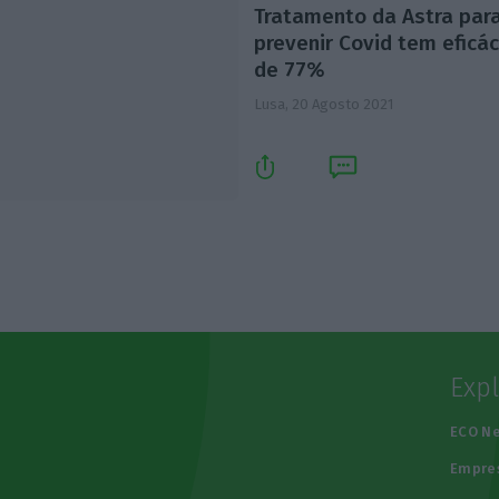
Tratamento da Astra par
prevenir Covid tem eficác
de 77%
Lusa,
20 Agosto 2021
Exp
e
ECO N
Empre