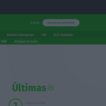
Entrar
Assinatura premium
Fundos Europeus
+M
ECO Avenida
a TAP
Ataque ao Irão
Últimas
9 Agosto 2026