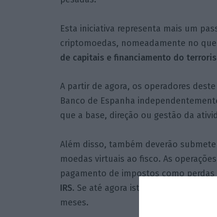
Esta iniciativa representa mais um pa
criptomoedas, nomeadamente no que d
de capitais e financiamento do terrori
A partir de agora, os operadores dest
Banco de Espanha independentemente
que a base, direção ou gestão da ativi
Além disso, também deverão submeter 
moedas virtuais ao fisco. As operaçõe
pagamento de impostos como perdas 
IRS
. Se até agora isto não acontecia n
meses.