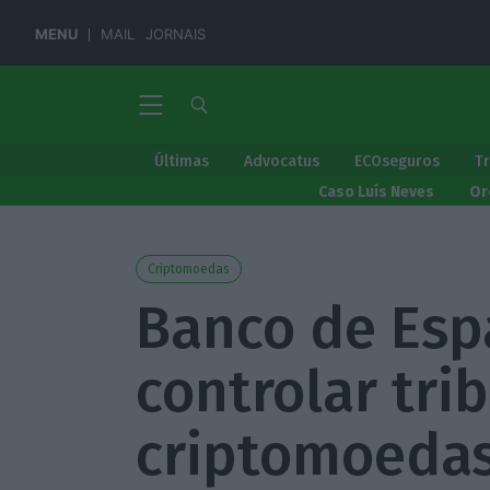
MENU
MAIL
JORNAIS
Últimas
Advocatus
ECOseguros
T
Caso Luís Neves
Or
Criptomoedas
Banco de Esp
controlar tri
criptomoeda