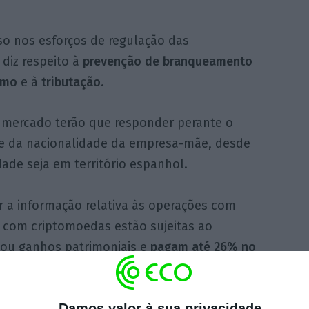
sso nos esforços de regulação das
iz respeito à
prevenção de branqueamento
smo
e à
tributação
.
e mercado terão que responder perante o
 da nacionalidade da empresa-mãe, desde
dade seja em território espanhol.
a informação relativa às operações com
s com criptomoedas estão sujeitas ao
ou ganhos patrimoniais e
pagam até 26% no
a prática, isso deverá mudar nos próximos
Damos valor à sua privacidade