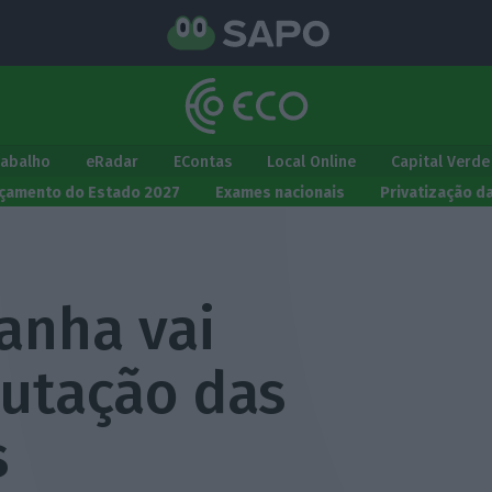
rabalho
eRadar
EContas
Local Online
Capital Verde
çamento do Estado 2027
Exames nacionais
Privatização d
anha vai
butação das
s