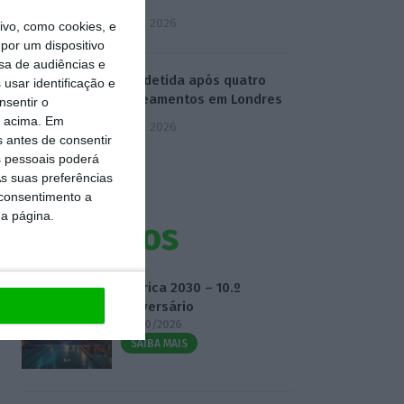
5 Agosto 2026
vo, como cookies, e
por um dispositivo
sa de audiências e
Mulher detida após quatro
usar identificação e
esfaqueamentos em Londres
nsentir o
o acima. Em
5 Agosto 2026
s antes de consentir
 pessoais poderá
s suas preferências
 consentimento a
da página.
Eventos
Fábrica 2030 – 10.º
Aniversário
14/10/2026
SAIBA MAIS