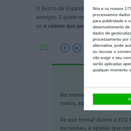
O Banco de Espanha tratará ainda de 
Nós e os nossos 17
processamos dados p
serviços. E quem exercer esta ativida
para publicidade e 
se
a coimas que poderão chegar aos 10
desenvolvimento de 
dados de geolocaliza
processamento por n
alternativa, pode ac
ou recusar o consen
não exigir o seu co
serão aplicadas apen
qualquer momento vol
Assine o
No momento em que a infor
M
nunca, apoie o jornalismo in
De que forma? Assine o ECO 
exclusivas, à opinião que co