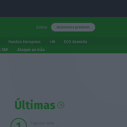
Entrar
Assinatura premium
Fundos Europeus
+M
ECO Avenida
a TAP
Ataque ao Irão
Últimas
7 Agosto 2026