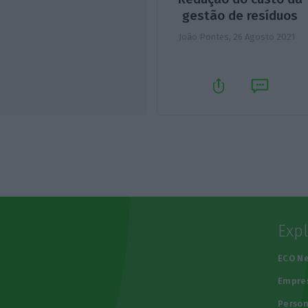
gestão de resíduos
João Pontes,
26 Agosto 2021
Exp
e
ECO N
Empre
Person