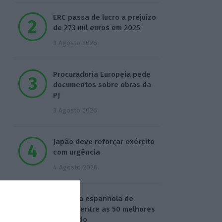
ERC passa de lucro a prejuízo
de 273 mil euros em 2025
3 Agosto 2026
Procuradoria Europeia pede
documentos sobre obras da
PJ
3 Agosto 2026
Japão deve reforçar exército
com urgência
4 Agosto 2026
Empresa espanhola de
EdTech entre as 50 melhores
do mundo