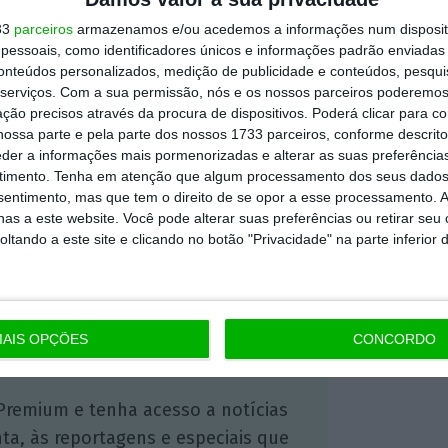
analisar a idoneidade dos operadores destes
33
parceiros
armazenamos e/ou acedemos a informações num dispositi
essoais, como identificadores únicos e informações padrão enviadas 
de sem estar devidamente autorizado arrisca-
conteúdos personalizados, medição de publicidade e conteúdos, pesqui
 milhões de euros
.
serviços.
Com a sua permissão, nós e os nossos parceiros poderemos 
ção precisos através da procura de dispositivos. Poderá clicar para co
ossa parte e pela parte dos nossos 1733 parceiros, conforme descrit
eder a informações mais pormenorizadas e alterar as suas preferência
https://eco.sapo.pt/2021/08/26/banco-de-espanha-vai-controlar-tributacao-das-criptomoedas/
Copiar
timento.
Tenha em atenção que algum processamento dos seus dados
nsentimento, mas que tem o direito de se opor a esse processamento. A
as a este website. Você pode alterar suas preferências ou retirar seu
tando a este site e clicando no botão "Privacidade" na parte inferior 
 ECO Premium
mação é mais importante do que
AIS OPÇÕES
CONCORDO
dependente e rigoroso.
Premium e tenha acesso a notícias
nta, às reportagens e especiais que