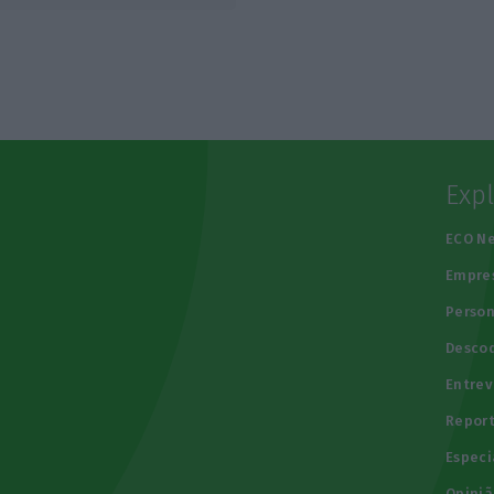
Exp
e
ECO N
Empre
Person
Descod
Entrev
Repor
Especi
Opiniã