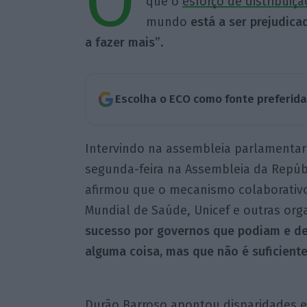
O
que o
esforço de distribuiçã
mundo
está a ser prejudic
a fazer mais”
.
Escolha o ECO como fonte preferid
Intervindo na assembleia parlamentar
segunda-feira na Assembleia da Repúbl
afirmou que o mecanismo colaborativo
Mundial de Saúde, Unicef e outras or
sucesso por governos que podiam e dev
alguma coisa, mas que não é suficient
Durão Barroso apontou disparidades e