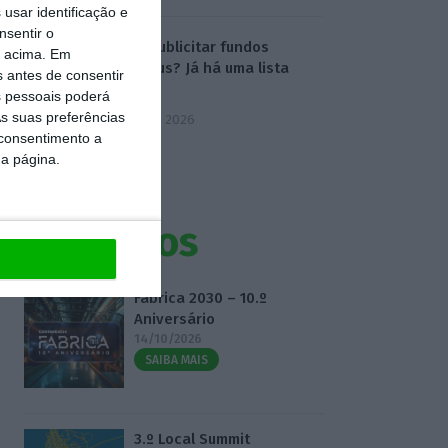
usar identificação e
nsentir o
Onde publicitar fundos
o acima. Em
europeus? Já há uma lista
s antes de consentir
oficial
 pessoais poderá
s suas preferências
7 Agosto 2026
 consentimento a
da página.
Eventos
Fábrica 2030 – 10.º
Aniversário
14/10/2026
SAIBA MAIS
3.º Local Summit