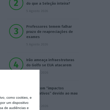
do que a Seleção inteira?
5 Agosto 2026
Professores temem falhar
prazo de reapreciações de
exames
5 Agosto 2026
Irão ameaça infraestruturas
do Golfo se EUA atacarem
6 Agosto 2026
Praias com “impactos
significativos” devido ao mau
vo, como cookies, e
tempo
por um dispositivo
6 Agosto 2026
sa de audiências e