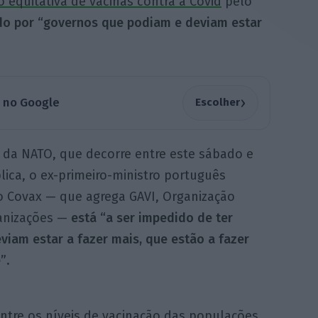
o equitativa de vacinas contra a Covid
pelo
ado por “governos que podiam e deviam estar
›
a no Google
Escolher
 da NATO, que decorre entre este sábado e
ica, o ex-primeiro-ministro português
 Covax — que agrega GAVI, Organização
ganizações —
está “a ser impedido de ter
iam estar a fazer mais, que estão a fazer
e”
.
ntre os níveis de vacinação das populações