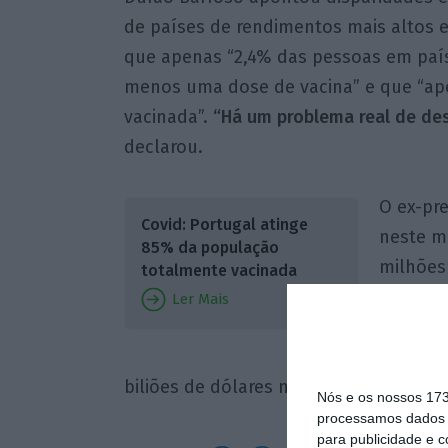
de países de rendimentos mais altos e
que apenas “2,4% das pessoas em paí
menos uma dose de vacina” e que “ap
vacinada”.
“Há um problema real de des
declarou.
O ex-pr
Covid: Portugal atinge
neste m
85% da população
milhões
totalmente vacinada
números 
Ler Mais
elevado
confirm
biliões de dólares na economia global, 
Nós e os nossos 17
processamos dados p
para publicidade e 