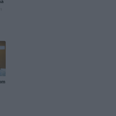
na
21
com