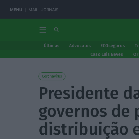
MENU
MAIL
JORNAIS
Últimas
Advocatus
ECOseguros
T
Caso Luís Neves
Or
Coronavírus
Presidente d
governos de 
distribuição 