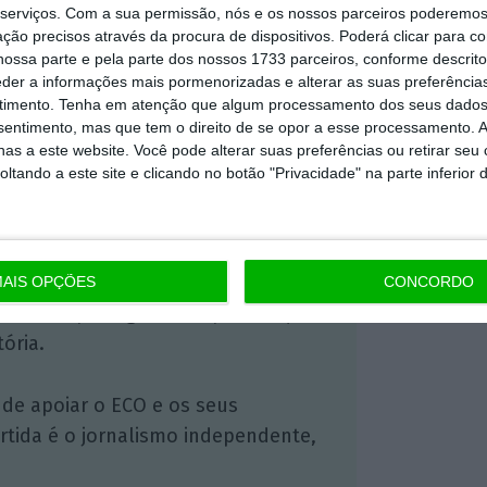
serviços.
Com a sua permissão, nós e os nossos parceiros poderemos 
https://eco.sapo.pt/2021/10/09/presidente-da-gavi-acusa-governos-de-prejudicarem-distribuicao-equitativa-de-vacinas/
Copiar
ção precisos através da procura de dispositivos. Poderá clicar para co
ossa parte e pela parte dos nossos 1733 parceiros, conforme descrit
eder a informações mais pormenorizadas e alterar as suas preferência
timento.
Tenha em atenção que algum processamento dos seus dados
 ECO Premium
nsentimento, mas que tem o direito de se opor a esse processamento. A
as a este website. Você pode alterar suas preferências ou retirar seu
tando a este site e clicando no botão "Privacidade" na parte inferior 
mação é mais importante do que
dependente e rigoroso.
Premium e tenha acesso a notícias
AIS OPÇÕES
CONCORDO
nta, às reportagens e especiais que
ória.
 de apoiar o ECO e os seus
artida é o jornalismo independente,