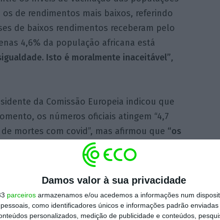
 os de rendimentos mais baixos, referindo
ses de baixos rendimentos receberam pelo
enas 4,6% da população africana está
igualdade. Isto é moralmente inaceitável”
,
esidente da Comissão Europeia indicou que
omento, os números oficiais atingem “4,7
 de mortes com covid”, mas afirmou que
“os
reais são de certeza muito, muito mais
s”
. Além disso, há “236 milhões de casos
ados” no mundo e a “perda de quatro mil
Damos valor à sua privacidade
sem fim à vista e isso precisa de mudar já”.
33
parceiros
armazenamos e/ou acedemos a informações num dispositi
essoais, como identificadores únicos e informações padrão enviadas 
conteúdos personalizados, medição de publicidade e conteúdos, pesqui