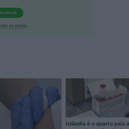
Assine já
todos os planos
Islândia é o quarto país 