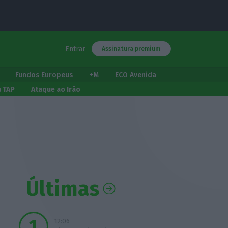
Entrar
Assinatura premium
Fundos Europeus
+M
ECO Avenida
a TAP
Ataque ao Irão
Últimas
12:06