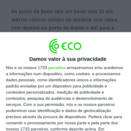
Do porto da Beira saiu um navio com 32 mil
metros cúbicos sólidos de madeira sem casca,
com destino ao porto de Aveiro e daí para a
fábrica da Navigator na Figueira da Foz. E não
será o único.
Damos valor à sua privacidade
“Esta primeira exportação da Portucel
Nós e os nossos 1733
parceiros
armazenamos e/ou acedemos
a informações num dispositivo, como cookies, e processamos
Moçambique marca o início do ciclo de
dados pessoais, como identificadores únicos e informações
colheita e exportação de madeira realizada
padrão enviadas por um dispositivo para publicidade e
na província de Manica, que
prevê um total de
conteúdos personalizados, medição de publicidade e
conteúdos, pesquisa de audiências e desenvolvimento de
cinco navios, três dos quais este ano, dois em
serviços.
Com a sua permissão, nós e os nossos parceiros
2022″, anuncia a empresa em comunicado.
Um
poderemos usar identificação e dados de geolocalização
segundo navio chegou no mês de outubro ao
precisos através da procura de dispositivos. Poderá clicar para
consentir o processamento por nossa parte e pela parte dos
porto de Setúbal.
nossos 1733 parceiros, conforme descrito acima. Em