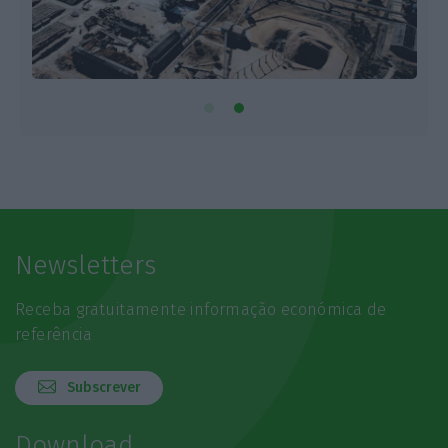
Newsletters
Receba gratuitamente informação económica de
referência
Subscrever
Download