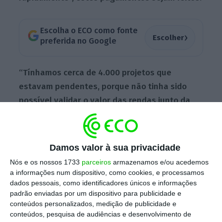
Escolha o ECO como fonte
›
Escolher
preferida no Google
“Tínhamos cerca de 4.000 projetos que
estavam pendentes, porque não tinha sido
possível validar o valor das rendas junto da
AT”
, disse Pedro Siza Vieira, em declarações
aos jornalistas, quando questionado pelo ECO
sobre estes atrasos.
Damos valor à sua privacidade
Nós e os nossos 1733
parceiros
armazenamos e/ou acedemos
a informações num dispositivo, como cookies, e processamos
A principal dificuldade, disse, devia-se ao
dados pessoais, como identificadores únicos e informações
facto de “ser necessário, segundo as regras
padrão enviadas por um dispositivo para publicidade e
conteúdos personalizados, medição de publicidade e
que tinham sido estabelecidas, que fosse
conteúdos, pesquisa de audiências e desenvolvimento de
comprovado pela AT o valor da renda