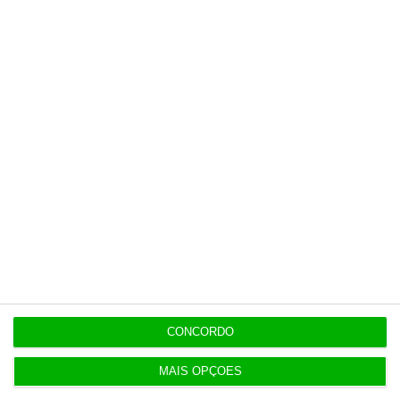
Últimas
11:35
“Não está em causa a averiguação política” a Luís
Neves
11:32
Custo para construir uma casa nova aumenta
7,2%
11:25
NATO abre candidaturas para piloto para indústria
CONCORDO
de defesa
MAIS OPÇÕES