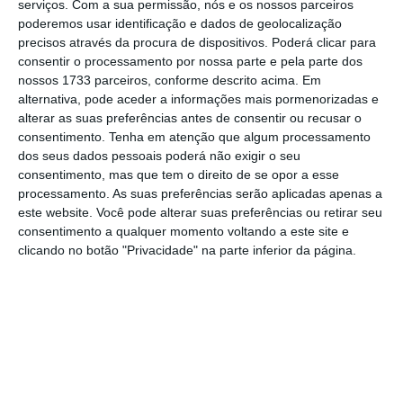
serviços.
Com a sua permissão, nós e os nossos parceiros
relativamente a cada candidatura”, além de
poderemos usar identificação e dados de geolocalização
precisos através da procura de dispositivos. Poderá clicar para
haver “um conjunto de contratos que não
consentir o processamento por nossa parte e pela parte dos
estavam participados às Finanças”.
nossos 1733 parceiros, conforme descrito acima. Em
alternativa, pode aceder a informações mais pormenorizadas e
alterar as suas preferências antes de consentir ou recusar o
Contudo, tudo indica que o processo
consentimento.
Tenha em atenção que algum processamento
avançará. Isto porque, na quarta-feira, o
dos seus dados pessoais poderá não exigir o seu
Executivo alterou as condições do programa
consentimento, mas que tem o direito de se opor a esse
processamento. As suas preferências serão aplicadas apenas a
Apoiar Rendas através de uma portaria que
este website. Você pode alterar suas preferências ou retirar seu
“vai permitir resolver — se não todos,
consentimento a qualquer momento voltando a este site e
praticamente todos — os processos que ainda
clicando no botão "Privacidade" na parte inferior da página.
estão em atraso”
, afirmou o ministro, à
margem do 32.º Congresso da Hotelaria e
Turismo, que decorre até sexta-feira em
Albufeira.