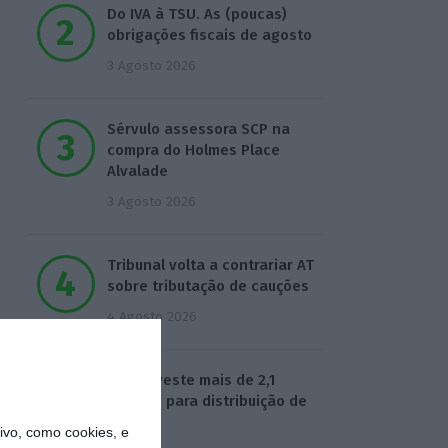
Do IVA à TSU. As (poucas)
obrigações fiscais de agosto
3 Agosto 2026
Sérvulo assessora SCP na
compra do Holmes Place
Alvalade
3 Agosto 2026
Tribunal volta a contrariar AT
sobre tributação de cauções
4 Agosto 2026
Beja investe mais de 2,1
milhões para distribuição de
água
vo, como cookies, e