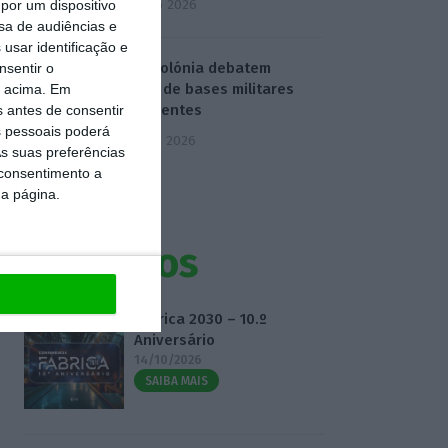
4 Agosto 2026
por um dispositivo
sa de audiências e
usar identificação e
EUA e Polónia debatem
nsentir o
criação de bases militares
o acima. Em
permanentes
s antes de consentir
 pessoais poderá
5 Agosto 2026
s suas preferências
 consentimento a
da página.
Eventos
Fábrica 2030 – 10.º
Aniversário
14/10/2026
SAIBA MAIS