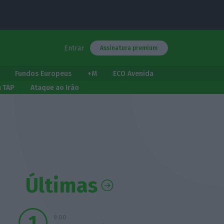
Entrar
Assinatura premium
Fundos Europeus
+M
ECO Avenida
a TAP
Ataque ao Irão
Últimas
9:00