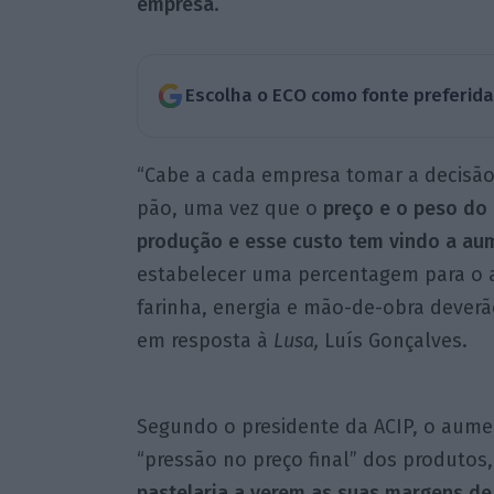
empresa
.
Escolha o ECO como fonte preferid
“Cabe a cada empresa tomar a decisão 
pão, uma vez que o
preço e o peso do
produção e esse custo tem vindo a au
estabelecer uma percentagem para o a
farinha, energia e mão-de-obra dever
em resposta à
Lusa,
Luís Gonçalves.
Segundo o presidente da ACIP, o aume
“pressão no preço final” dos produto
pastelaria a verem as suas margens d