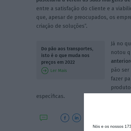
entre a satisfação do cliente e a viabi
que, apesar de preocupados, os empre
criação de soluções”.
Já no q
Do pão aos transportes,
notou 
isto é o que muda nos
anterior
preços em 2022
pão ser
Ler Mais
fazer p
produtos
específicas.
Nós e os nossos 17