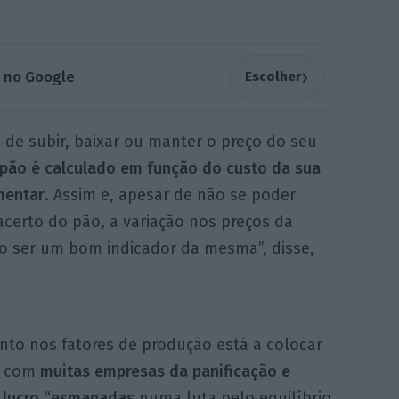
›
a no Google
Escolher
de subir, baixar ou manter o preço do seu
 pão é calculado em função do custo da sua
mentar
. Assim e, apesar de não se poder
certo do pão, a variação nos preços da
ão ser um bom indicador da mesma”, disse,
nto nos fatores de produção está a colocar
s, com
muitas empresas da panificação e
e lucro “esmagadas
numa luta pelo equilíbrio