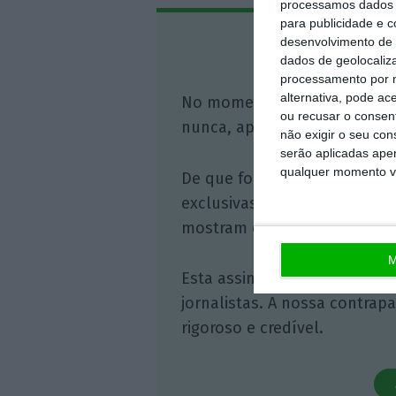
processamos dados p
para publicidade e 
desenvolvimento de 
Assine o
dados de geolocaliza
processamento por n
alternativa, pode ac
No momento em que a infor
ou recusar o consen
nunca, apoie o jornalismo in
não exigir o seu co
serão aplicadas apen
qualquer momento vol
De que forma? Assine o ECO 
exclusivas, à opinião que co
mostram o outro lado da hist
M
Esta assinatura é uma forma
jornalistas. A nossa contrap
rigoroso e credível.