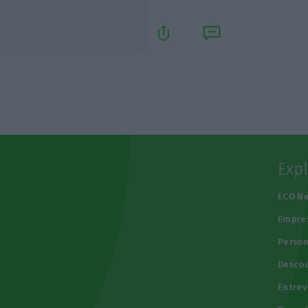
Exp
e
ECO N
Empre
Person
Descod
Entrev