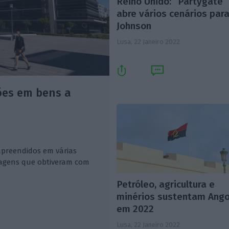
Reino Unido: “Partygate”
abre vários cenários par
Johnson
Lusa,
22 Janeiro 2022
ões em bens a
 apreendidos em várias
ntagens que obtiveram com
Petróleo, agricultura e
minérios sustentam Ango
em 2022
Lusa,
22 Janeiro 2022