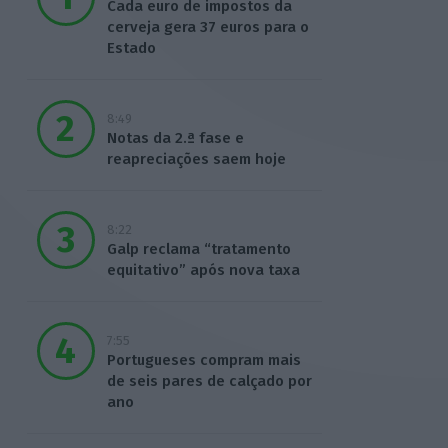
Cada euro de impostos da
cerveja gera 37 euros para o
Estado
8:49
Notas da 2.ª fase e
reapreciações saem hoje
8:22
Galp reclama “tratamento
equitativo” após nova taxa
7:55
Portugueses compram mais
de seis pares de calçado por
ano