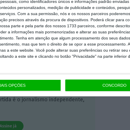
essoais, como identificadores únicos e informações padrão enviadas 
conteúdos personalizados, medição de publicidade e conteúdos, pesqui
serviços.
Com a sua permissão, nós e os nossos parceiros poderemos 
 ECO Premium
ção precisos através da procura de dispositivos. Poderá clicar para co
ossa parte e pela parte dos nossos 1733 parceiros, conforme descrit
eder a informações mais pormenorizadas e alterar as suas preferência
mação é mais importante do que
timento.
Tenha em atenção que algum processamento dos seus dados
dependente e rigoroso.
nsentimento, mas que tem o direito de se opor a esse processamento. A
as a este website. Você pode alterar suas preferências ou retirar seu
tando a este site e clicando no botão "Privacidade" na parte inferior 
Premium e tenha acesso a notícias
nta, às reportagens e especiais que
ória.
AIS OPÇÕES
CONCORDO
 de apoiar o ECO e os seus
artida é o jornalismo independente,
Assine já