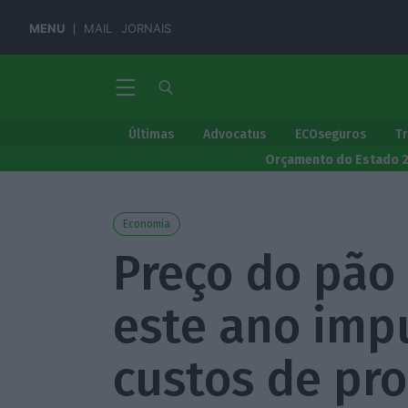
MENU
MAIL
JORNAIS
Últimas
Advocatus
ECOseguros
T
Orçamento do Estado 
Economia
Preço do pão
este ano imp
custos de pr