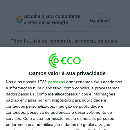
Escolha o ECO como fonte
›
Escolher
preferida no Google
“Não há, até ao momento, evidência de que o
site
– que nunca deixou de estar acessível ao
longo do dia de ontem – tenha sido alvo de
ataque informático. Apesar disso, alertados
Damos valor à sua privacidade
pelas autoridades para a existência de uma
reivindicação de ataque, a Assembleia da
Nós e os nossos 1733
parceiros
armazenamos e/ou acedemos
a informações num dispositivo, como cookies, e processamos
República desencadeou todos os
dados pessoais, como identificadores únicos e informações
procedimentos necessários para verificar se
padrão enviadas por um dispositivo para publicidade e
existiu, de facto, algum acesso indevido, razão
conteúdos personalizados, medição de publicidade e
conteúdos, pesquisa de audiências e desenvolvimento de
pela qual suspendeu, hoje, o acesso ao
serviços.
Com a sua permissão, nós e os nossos parceiros
mesmo a partir do exterior, restabelecendo-a
poderemos usar identificação e dados de geolocalização