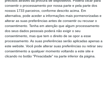
mal acabe a verificação já referida”, adianta
precisos através da procura de dispositivos. Poderá clicar para
consentir o processamento por nossa parte e pela parte dos
fonte oficial do Parlamento ao ECO.
nossos 1733 parceiros, conforme descrito acima. Em
alternativa, pode aceder a informações mais pormenorizadas e
alterar as suas preferências antes de consentir ou recusar o
No domingo, foi notícia um
alegado
consentimento.
Tenha em atenção que algum processamento
dos seus dados pessoais poderá não exigir o seu
ciberataque
que os serviços da Assembleia da
consentimento, mas que tem o direito de se opor a esse
República e a Polícia Judiciária estão a
processamento. As suas preferências serão aplicadas apenas a
investigar. Um grupo que alegava ser o
este website. Você pode alterar suas preferências ou retirar seu
consentimento a qualquer momento voltando a este site e
mesmo que atacou a Impresa no início do
clicando no botão "Privacidade" na parte inferior da página.
ano colocou à venda na internet o que diz
ser informação roubada do
site
do
Parlamento, designadamente
“informação
sensível” do governo, de políticos e partidos,
muitos documentos, e-mails e passwords
.
Entretanto, outro grupo que alega ser o
verdadeiro Lapsu$ Group
já veio afastar