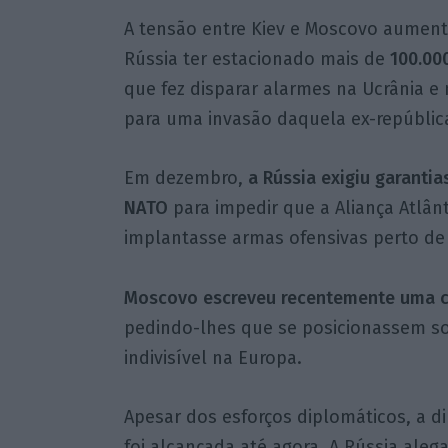
A tensão entre Kiev e Moscovo aumen
Rússia ter estacionado mais de
100.00
que fez disparar alarmes na Ucrânia e
para uma invasão daquela ex-república
Em dezembro,
a Rússia exigiu garanti
NATO
para impedir que a Aliança Atlânt
implantasse armas ofensivas perto de 
Moscovo escreveu recentemente uma c
pedindo-lhes que se posicionassem s
indivisível na Europa.
Apesar dos esforços diplomáticos, a d
foi alcançada até agora. A Rússia aleg