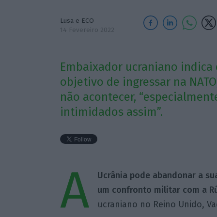
Lusa e ECO
14 Fevereiro 2022
Embaixador ucraniano indica q
objetivo de ingressar na NAT
não acontecer, “especialment
intimidados assim”.
A
Ucrânia pode abandonar a sua
um confronto militar com a R
ucraniano no Reino Unido, Va