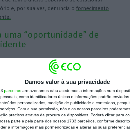
ório e, por sua vez, denuncia o
fornecimento
ente.
á uma “oportunidade” de
idente
eira que
há ainda uma “oportunidade” de
canais diplomáticos
, numa altura em que os
es possam escalar para um conflito armado.
Damos valor à sua privacidade
33
parceiros
armazenamos e/ou acedemos a informações num dispositi
cordo com os nossos parceiros sobre
essoais, como identificadores únicos e informações padrão enviadas 
conteúdos personalizados, medição de publicidade e conteúdos, pesqui
tiva de nos arrastar para negociações
serviços.
Com a sua permissão, nós e os nossos parceiros poderemos 
so, Vladimir Putin, numa pergunta dirigida ao
ção precisos através da procura de dispositivos. Poderá clicar para co
ossa parte e pela parte dos nossos 1733 parceiros, conforme descrit
, Sergei Lavrov.
eder a informações mais pormenorizadas e alterar as suas preferência