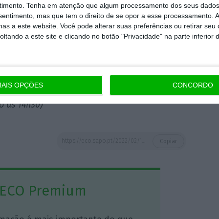
timento.
Tenha em atenção que algum processamento dos seus dados
 Negócios Estrangeiros, devo dizer que há
nsentimento, mas que tem o direito de se opor a esse processamento. A
as a este website. Você pode alterar suas preferências ou retirar seu
nistro russo, num encontro com Putin.
As
tando a este site e clicando no botão "Privacidade" na parte inferior 
esgotadas, (mas) não devem durar
entando que Moscovo está “pronto para ouvir
AIS OPÇÕES
CONCORDO
o às 14h30)
https://eco.sapo.pt/2022/02/14/embaixador-ucraniano-diz-que-pais-pode-abandonar-intencao-de-integrar-nato/
Copiar
 ECO Premium