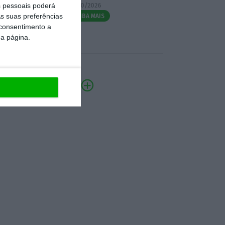
 pessoais poderá
07/10/2026
s suas preferências
SAIBA MAIS
 consentimento a
da página.