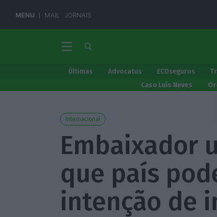
MENU
MAIL
JORNAIS
Últimas
Advocatus
ECOseguros
T
Caso Luís Neves
Or
Internacional
Embaixador u
que país pod
intenção de 