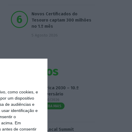
Novos Certificados do
Tesouro captam 300 milhões
no 1.º mês
5 Agosto 2026
Eventos
Fábrica 2030 – 10.º
vo, como cookies, e
Aniversário
por um dispositivo
14/10/2026
sa de audiências e
SAIBA MAIS
usar identificação e
nsentir o
o acima. Em
s antes de consentir
3.º Local Summit