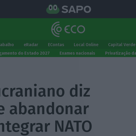
rabalho
eRadar
EContas
Local Online
Capital Verde
çamento do Estado 2027
Exames nacionais
Privatização d
craniano diz
e abandonar
integrar NATO