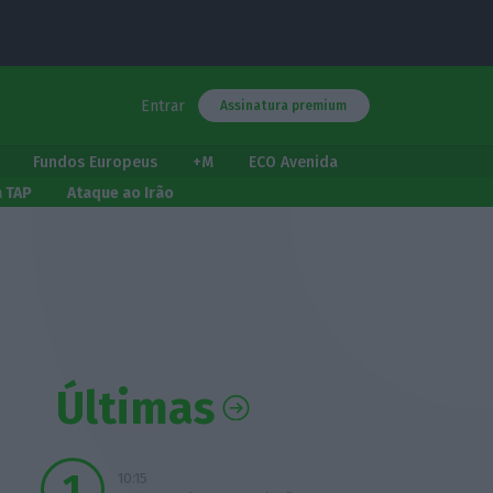
Entrar
Assinatura premium
Fundos Europeus
+M
ECO Avenida
a TAP
Ataque ao Irão
Últimas
10:15