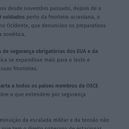
tou desde novembro passado, depois de a
0 soldados
perto da fronteira ucraniana, o
 no Ocidente, que denunciou os preparativos
 soviética.
as de segurança obrigatórias dos EUA e da
ica se expandisse mais para o leste e
suas fronteiras.
arta a todos os países membros da OSCE
obre o que entendem por segurança
iminuição da escalada militar e da tensão não
a que tem o direito soberano de estacionar