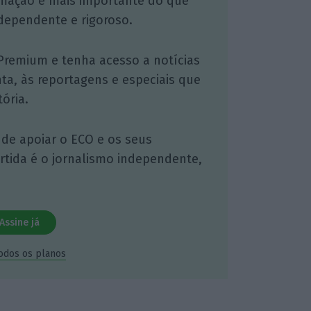
mação é mais importante do que
dependente e rigoroso.
Premium e tenha acesso a notícias
nta, às reportagens e especiais que
ória.
 de apoiar o ECO e os seus
artida é o jornalismo independente,
Assine já
todos os planos