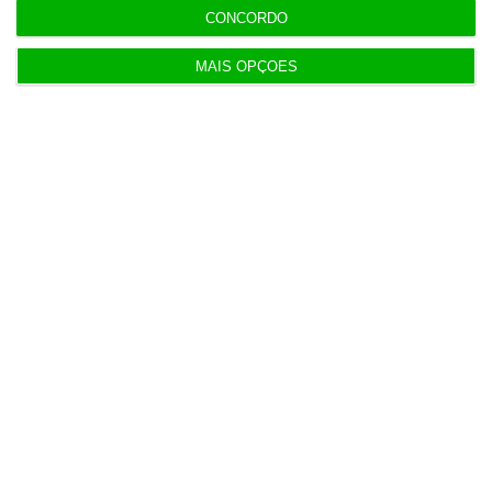
CONCORDO
António Larguesa
MAIS OPÇÕES
26 de Fevereiro de 2022, às 18:28
⋮
Rio teme “efeitos” económicos de
sanções mais pesadas
O presidente do PSD aconselha os países
da União Europeia a
medirem as
consequências para a economia
antes de
avançarem com um terceiro pacote
“brutal” de sanções contra a Rússia
devido à invasão militar da Ucrânia.