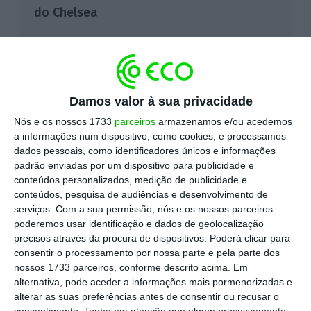
do Chelsea
O bilionário russo anunciou este sábado,
em
comunicado emitido no site oficial do
Chelsea
, a decisão de entregar a
Damos valor à sua privacidade
liderança do clube londrino aos
Nós e os nossos 1733
parceiros
armazenamos e/ou acedemos
elementos da Chelsea Foundation, que
a informações num dispositivo, como cookies, e processamos
dados pessoais, como identificadores únicos e informações
são "quem está em melhor posição para
padrão enviadas por um dispositivo para publicidade e
cuidar dos interesses do clube,
conteúdos personalizados, medição de publicidade e
conteúdos, pesquisa de audiências e desenvolvimento de
jogadores, equipa técnica e adeptos".
serviços.
Com a sua permissão, nós e os nossos parceiros
"Sempre tomei as minhas decisões tendo
poderemos usar identificação e dados de geolocalização
precisos através da procura de dispositivos. Poderá clicar para
os maiores interesses do clube em
consentir o processamento por nossa parte e pela parte dos
mente. Continuo comprometido com
nossos 1733 parceiros, conforme descrito acima. Em
esses valores", justifica o empresário, que
alternativa, pode aceder a informações mais pormenorizadas e
alterar as suas preferências antes de consentir ou recusar o
em 2021 obteve a nacionalidade