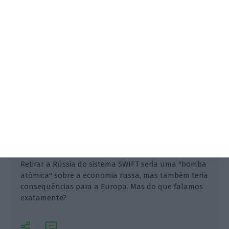
Alberto Teixeira,
26 Fevereiro 2022
Retirar a Rússia do sistema SWIFT seria uma "bomba
atómica" sobre a economia russa, mas também teria
consequências para a Europa. Mas do que falamos
exatamente?