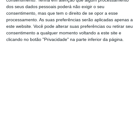
consentimento.
Tenha em atenção que algum processamento
portuguesa.
dos seus dados pessoais poderá não exigir o seu
consentimento, mas que tem o direito de se opor a esse
processamento. As suas preferências serão aplicadas apenas a
este website. Você pode alterar suas preferências ou retirar seu
consentimento a qualquer momento voltando a este site e
clicando no botão "Privacidade" na parte inferior da página.
António Larguesa
26 de Fevereiro de 2022, às 19:39
⋮
Alemanha abre a porta à retirada da
Rússia do sistema SWIFT
Depois de Olaf Scholz ter recusado
incluir essa medida no segundo pacote
de sanções contra a Rússia, a Alemanha
parece agora estar disposta a apoiar a