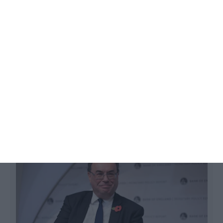
Banco de Inglaterra aumenta taxas de
juro em 25 pontos base
Alberto Teixeira,
16 Junho 2022