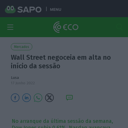
MENU
Mercados
Wall Street negoceia em alta no
início da sessão
Lusa
17 Junho 2022
No arranque da última sessão da semana,
Dow Jones subia 0,61%, Nasdaq avançava