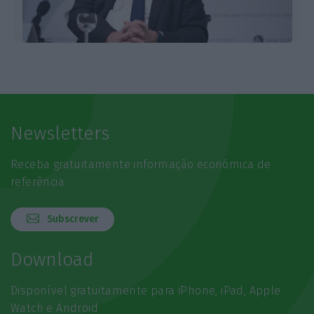
Newsletters
Receba gratuitamente informação económica de
referência
Subscrever
Download
Disponível gratuitamente para iPhone, iPad, Apple
Watch e Android