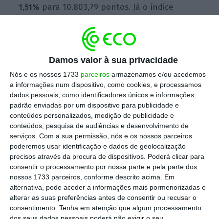
1,51%
para 10.803,79 pontos. Já o índice
alargado
S&P 500
fixava-se em 3.679,57
pontos,
mais 0,35%.
Damos valor à sua privacidade
Esta quarta-feira, a Fed decidiu subir a sua
Nós e os nossos 1733
parceiros
armazenamos e/ou acedemos
taxa de juro de referência em 75 pontos base,
a informações num dispositivo, como cookies, e processamos
dados pessoais, como identificadores únicos e informações
o terceiro aumento desde março e o maior
padrão enviadas por um dispositivo para publicidade e
desde 1994. Na sequência, o Banco da
conteúdos personalizados, medição de publicidade e
Inglaterra elevou a sua taxa em 0,25 pontos
conteúdos, pesquisa de audiências e desenvolvimento de
serviços.
Com a sua permissão, nós e os nossos parceiros
percentuais, a quinta subida desde dezembro.
poderemos usar identificação e dados de geolocalização
Pela primeira vez em 15 anos, o Banco
precisos através da procura de dispositivos. Poderá clicar para
Central da Suíça aumentou em meio ponto as
consentir o processamento por nossa parte e pela parte dos
nossos 1733 parceiros, conforme descrito acima. Em
suas taxas.
alternativa, pode aceder a informações mais pormenorizadas e
alterar as suas preferências antes de consentir ou recusar o
Em declarações à agência Associated Press
consentimento.
Tenha em atenção que algum processamento
dos seus dados pessoais poderá não exigir o seu