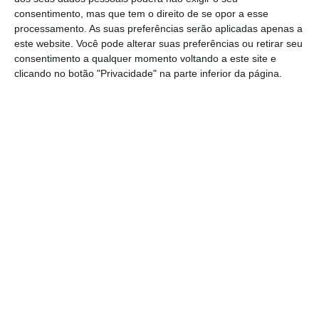
(AP),
o Presidente dos Estados Unidos, Joe
consentimento, mas que tem o direito de se opor a esse
Biden, afirmou ver “sinais de otimismo” no que
processamento. As suas preferências serão aplicadas apenas a
concerne à economia, mas ressalvou que uma
este website. Você pode alterar suas preferências ou retirar seu
consentimento a qualquer momento voltando a este site e
recessão “não é inevitável”.
clicando no botão "Privacidade" na parte inferior da página.
Na quinta-feira, a bolsa nova-iorquina
encerrou em baixa, com o Dow Jones a perder
2,42% para 29.921,07 pontos, sendo que não
ficava abaixo dos 30.000 pontos desde
janeiro.
https://eco.sapo.pt/2022/06/17/wall-street-negoceia-em-alta-no-inicio-da-sessao/
Copiar