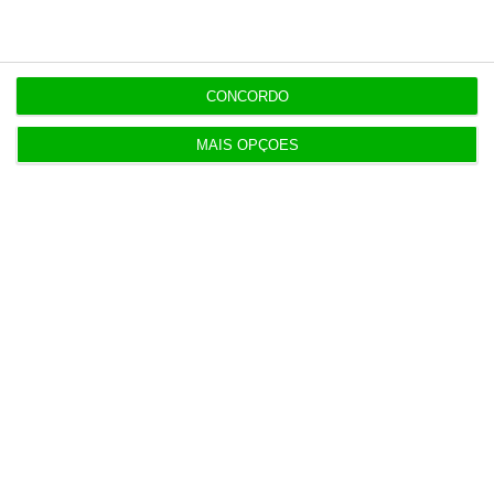
Veja todos os planos
CONCORDO
MAIS OPÇÕES
Últimas
21:14
Espanha repõe controlos fronteiriços a viajantes
de Itália
21:10
Seguro promulga decreto para regime de
heranças indivisas