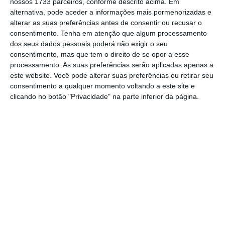
nossos 1733 parceiros, conforme descrito acima. Em
disponibilizada pela seguradora tendo por
alternativa, pode aceder a informações mais pormenorizadas e
objetivo a prevenção e tratamento da doença
alterar as suas preferências antes de consentir ou recusar o
consentimento.
Tenha em atenção que algum processamento
de foro psiquiátrico e dirigida a clientes da
dos seus dados pessoais poderá não exigir o seu
oferta
standard
com capital de ambulatório.
consentimento, mas que tem o direito de se opor a esse
processamento. As suas preferências serão aplicadas apenas a
este website. Você pode alterar suas preferências ou retirar seu
consentimento a qualquer momento voltando a este site e
“Com a associação ao António Raminhos, a
clicando no botão "Privacidade" na parte inferior da página.
Multicare pretende desmistificar alguns
dogmas ou preconceitos associados às
doenças de foro psiquiátrico considerando o
seu impacto junto da população. Portugal é o
5º país da União Europeia com maior
prevalência de doenças mentais, considerando
que cerca de 20% da população portuguesa
tem uma doença mental neste momento e
50% já teve ou terá uma doença mental