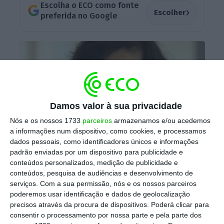
Escolha o ECO como fonte
›
Escolher
preferida no Google
Damos valor à sua privacidade
Nós e os nossos 1733
parceiros
armazenamos e/ou acedemos
a informações num dispositivo, como cookies, e processamos
dados pessoais, como identificadores únicos e informações
padrão enviadas por um dispositivo para publicidade e
António Raminhos: a Multicare associa-se ao seu espetáculo na
conteúdos personalizados, medição de publicidade e
promoção da saúde mental
conteúdos, pesquisa de audiências e desenvolvimento de
serviços.
Com a sua permissão, nós e os nossos parceiros
A associação ao humorista tem como objetivo
poderemos usar identificação e dados de geolocalização
chamar a atenção para a saúde mental e
precisos através da procura de dispositivos. Poderá clicar para
consentir o processamento por nossa parte e pela parte dos
insere-se no âmbito da cobertura abrangente