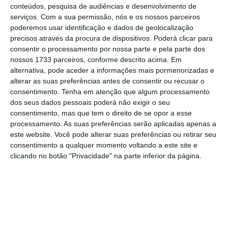
conteúdos, pesquisa de audiências e desenvolvimento de
Refira-se que se verificou
uma subida
serviços.
Com a sua permissão, nós e os nossos parceiros
acentuada de 77% no
malware
de IoT (internet
poderemos usar identificação e dados de geolocalização
precisos através da procura de dispositivos. Poderá clicar para
das coisas) e um salto de 132% nas ameaças
consentir o processamento por nossa parte e pela parte dos
criptografadas enviadas via HTTPS
(protocolo
nossos 1733 parceiros, conforme descrito acima. Em
de transferência de hipertexto seguro).
alternativa, pode aceder a informações mais pormenorizadas e
alterar as suas preferências antes de consentir ou recusar o
consentimento.
Tenha em atenção que algum processamento
Malware
está de volta
dos seus dados pessoais poderá não exigir o seu
consentimento, mas que tem o direito de se opor a esse
Apesar de ter atingido uma baixa de sete
processamento. As suas preferências serão aplicadas apenas a
este website. Você pode alterar suas preferências ou retirar seu
anos em 2021, o volume de
malware
já
consentimento a qualquer momento voltando a este site e
começara a aumentar no segundo semestre –
clicando no botão "Privacidade" na parte inferior da página.
uma tendência que continuou no primeiro
semestre de 2022. Impulsionado por
aumentos no
malware
de IoT e
cryptojacking
,
o volume de
malware
atingiu 2,8 mil milhões
este ano, representando uma média de 8.240