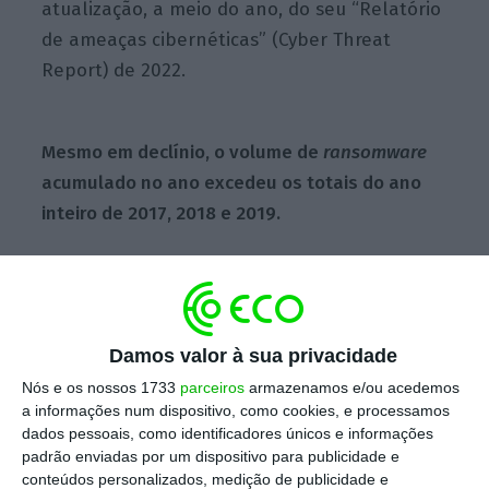
atualização, a meio do ano, do seu “Relatório
de ameaças cibernéticas” (Cyber Threat
Report) de 2022.
Mesmo em declínio, o volume de
ransomware
acumulado no ano excedeu os totais do ano
inteiro de 2017, 2018 e 2019.
Por outro lado, o aumento dos ataques de
malware
incluem um aumento de 45% nos
“ataques até agora nunca vistos”, assim como
Damos valor à sua privacidade
um aumento significativo na segmentação do
Nós e os nossos 1733
parceiros
armazenamos e/ou acedemos
setor financeiro e da “internet das coisas”,
a informações num dispositivo, como cookies, e processamos
sublinha ainda o grupo de segurança
dados pessoais, como identificadores únicos e informações
cibernética.
padrão enviadas por um dispositivo para publicidade e
conteúdos personalizados, medição de publicidade e