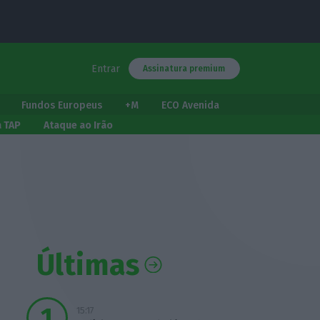
Entrar
Assinatura premium
Fundos Europeus
+M
ECO Avenida
a TAP
Ataque ao Irão
Últimas
15:17