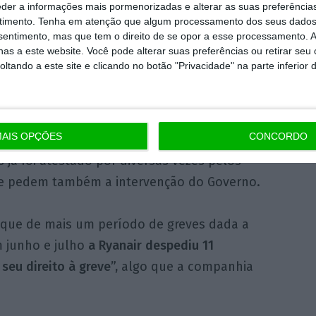
eder a informações mais pormenorizadas e alterar as suas preferência
 nas paralisações de junho e julho, segundo
timento.
Tenha em atenção que algum processamento dos seus dados
nsentimento, mas que tem o direito de se opor a esse processamento. A
as a este website. Você pode alterar suas preferências ou retirar seu
tando a este site e clicando no botão "Privacidade" na parte inferior 
mo origem ou destino Portugal. As greves
ei espanhola”, dizem os sindicatos, segundo
is associados a atualizações salariais, férias,
AIS OPÇÕES
CONCORDO
mprimento da Ryanair das leis laborais
já foi atestado por diversas vezes pelos
que pedem também a intervenção do Governo.
anque de mais um período de greves dada a
 junho e julho
a Ryanair despediu 11
seu direito à greve”,
algo que a companhia