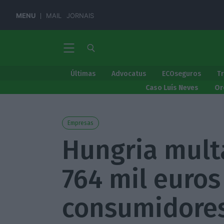
MENU
MAIL
JORNAIS
Últimas
Advocatus
ECOseguros
T
Caso Luís Neves
Or
Empresas
Hungria mult
764 mil euros
consumidore