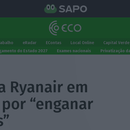
rabalho
eRadar
EContas
Local Online
Capital Verde
çamento do Estado 2027
Exames nacionais
Privatização d
a Ryanair em
 por “enganar
s”