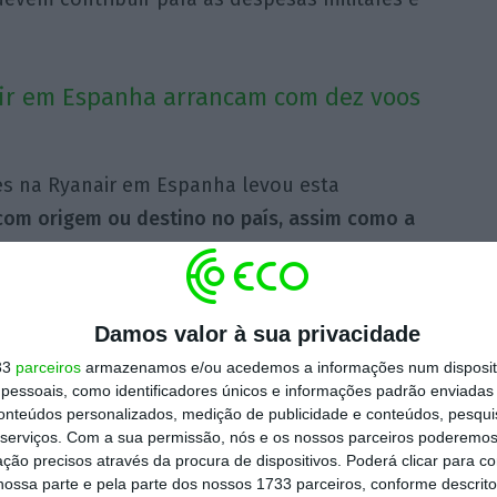
air em Espanha arrancam com dez voos
es na Ryanair em Espanha levou esta
com origem ou destino no país, assim como a
ndicatos que convocaram o protesto. A greve
iniciaram o terceiro período deste ano de
ue se vai prolongar até 7 de janeiro, todas
Damos valor à sua privacidade
ira.
33
parceiros
armazenamos e/ou acedemos a informações num dispositi
essoais, como identificadores únicos e informações padrão enviadas 
conteúdos personalizados, medição de publicidade e conteúdos, pesqui
ulho,
as greves seguiram o mesmo modelo e
serviços.
Com a sua permissão, nós e os nossos parceiros poderemos 
com origem ou destino em aeroportos
ção precisos através da procura de dispositivos. Poderá clicar para co
s.
O aeroporto mais afetado hoje com a grave
ossa parte e pela parte dos nossos 1733 parceiros, conforme descrit