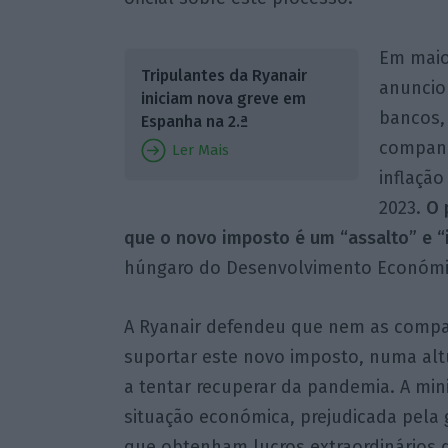
Em maio,
Tripulantes da Ryanair
anuncio
iniciam nova greve em
bancos,
Espanha na 2.ª
companh
Ler Mais
inflação
2023.
O 
que o novo imposto é um “assalto” e “i
húngaro do Desenvolvimento Económico
A Ryanair defendeu que nem as compan
suportar este novo imposto, numa alt
a tentar recuperar da pandemia. A min
situação económica, prejudicada pela 
que obtenham lucros extraordinários d