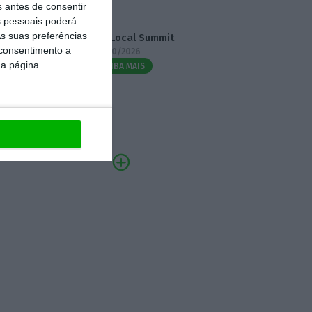
s antes de consentir
 pessoais poderá
s suas preferências
3.º Local Summit
 consentimento a
07/10/2026
da página.
SAIBA MAIS