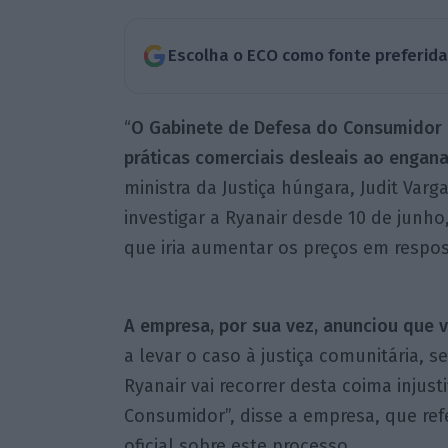
Escolha o ECO como fonte preferid
“
O Gabinete de Defesa do Consumidor c
práticas comerciais desleais ao engan
ministra da Justiça húngara, Judit Varg
investigar a Ryanair desde 10 de junh
que iria aumentar os preços em respo
A empresa, por sua vez, anunciou que v
a levar o caso à justiça comunitária, 
Ryanair vai recorrer desta coima injus
Consumidor”, disse a empresa, que ref
oficial sobre este processo.