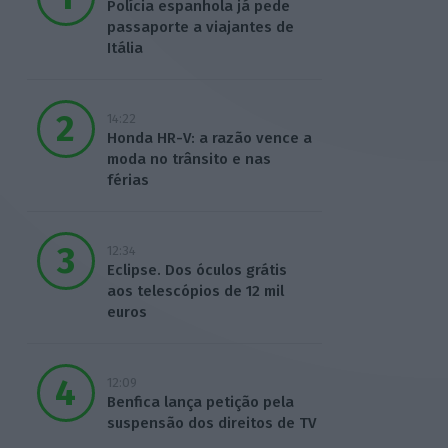
Polícia espanhola já pede
passaporte a viajantes de
Itália
14:22
Honda HR-V: a razão vence a
moda no trânsito e nas
férias
12:34
Eclipse. Dos óculos grátis
aos telescópios de 12 mil
euros
12:09
Benfica lança petição pela
suspensão dos direitos de TV