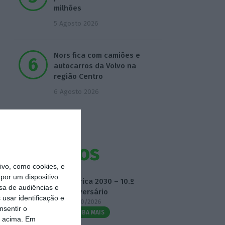
milhões
5 Agosto 2026
Nors fica com camiões e
autocarros da Volvo na
região Centro
6 Agosto 2026
Eventos
vo, como cookies, e
por um dispositivo
Fábrica 2030 – 10.º
sa de audiências e
Aniversário
usar identificação e
14/10/2026
nsentir o
SAIBA MAIS
o acima. Em