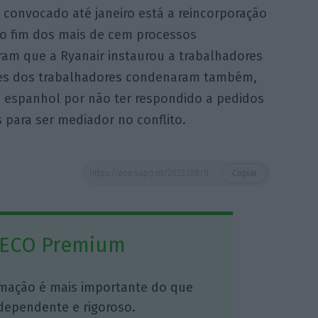
o convocado até janeiro está a reincorporação
 o fim dos mais de cem processos
uram que a Ryanair instaurou a trabalhadores
ntes dos trabalhadores condenaram também,
o espanhol por não ter respondido a pedidos
 para ser mediador no conflito.
https://eco.sapo.pt/2022/08/08/hungria-multa-ryanair-em-764-mil-euros-por-enganar-consumidores/
Copiar
 ECO Premium
mação é mais importante do que
dependente e rigoroso.