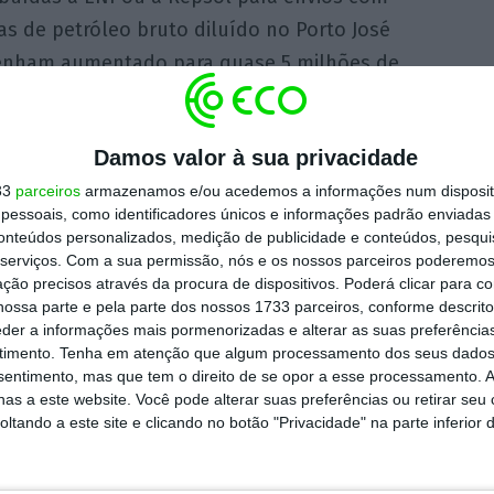
as de petróleo bruto diluído no Porto José
 tenham aumentado para quase 5 milhões de
Damos valor à sua privacidade
oca de petróleo
, enquanto utiliza uma parte
33
parceiros
armazenamos e/ou acedemos a informações num dispositi
ilhares de milhões de dólares em dívidas a
essoais, como identificadores únicos e informações padrão enviadas 
a ENI e a Repsol. A reestruturação do
conteúdos personalizados, medição de publicidade e conteúdos, pesqui
zuelana a reavivar as suas operações de
serviços.
Com a sua permissão, nós e os nossos parceiros poderemos 
ção precisos através da procura de dispositivos. Poderá clicar para co
era do Orinoco [no sul da Venezuela], que
ossa parte e pela parte dos nossos 1733 parceiros, conforme descrit
mo a nafta pesada, e aliviar o défice de
eder a informações mais pormenorizadas e alterar as suas preferência
timento.
Tenha em atenção que algum processamento dos seus dados
nsentimento, mas que tem o direito de se opor a esse processamento. A
as a este website. Você pode alterar suas preferências ou retirar seu
tando a este site e clicando no botão "Privacidade" na parte inferior 
de 2021 que a PDVSA depende de diluentes
eo extrapesado para exportação.