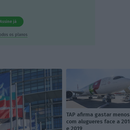
Assine já
todos os planos
TAP afirma gastar menos
com alugueres face a 20
e 2019