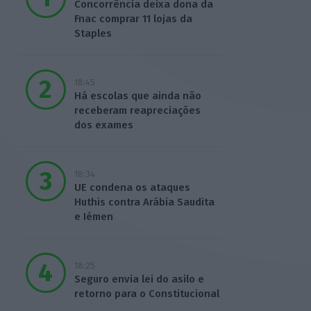
Concorrência deixa dona da
Fnac comprar 11 lojas da
Staples
18:45
Há escolas que ainda não
receberam reapreciações
dos exames
18:34
UE condena os ataques
Huthis contra Arábia Saudita
e Iémen
18:25
Seguro envia lei do asilo e
retorno para o Constitucional