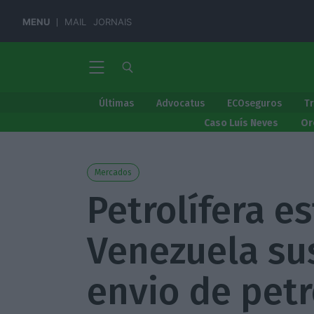
MENU
MAIL
JORNAIS
Últimas
Advocatus
ECOseguros
T
Caso Luís Neves
Or
Mercados
Petrolífera es
Venezuela su
envio de petr