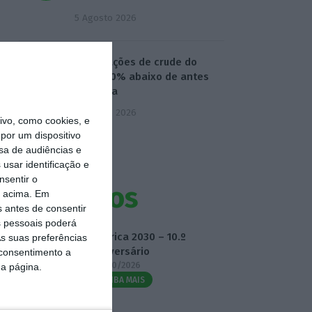
5 Agosto 2026
Exportações de crude do
Golfo 40% abaixo de antes
da guera
5 Agosto 2026
vo, como cookies, e
por um dispositivo
sa de audiências e
usar identificação e
nsentir o
Eventos
o acima. Em
s antes de consentir
 pessoais poderá
Fábrica 2030 – 10.º
s suas preferências
Aniversário
 consentimento a
14/10/2026
da página.
SAIBA MAIS