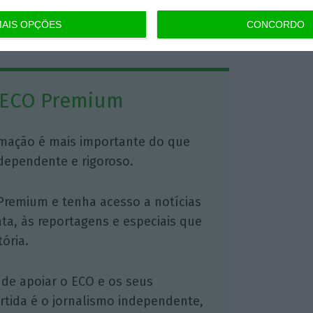
AIS OPÇÕES
CONCORDO
https://eco.sapo.pt/2022/08/14/petrolifera-estatal-da-venezuela-suspendeu-o-envio-de-petroleo-para-a-europa/
Copiar
 ECO Premium
mação é mais importante do que
dependente e rigoroso.
Premium e tenha acesso a notícias
nta, às reportagens e especiais que
ória.
 de apoiar o ECO e os seus
artida é o jornalismo independente,