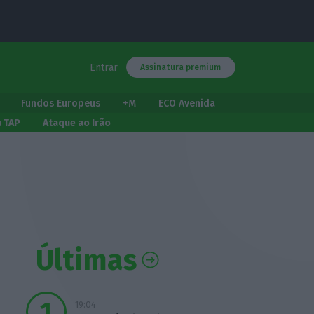
Entrar
Assinatura premium
Fundos Europeus
+M
ECO Avenida
a TAP
Ataque ao Irão
Últimas
19:04