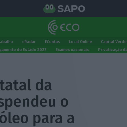
rabalho
eRadar
EContas
Local Online
Capital Verde
çamento do Estado 2027
Exames nacionais
Privatização d
tatal da
spendeu o
óleo para a