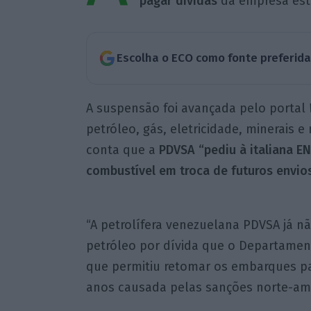
pagar dívidas
da empresa est
Escolha o ECO como fonte preferid
A suspensão foi avançada pelo portal
petróleo, gás, eletricidade, minerais 
conta que a
PDVSA “pediu à italiana E
combustível em troca de futuros envio
“A petrolífera venezuelana PDVSA já n
petróleo por dívida que o Departamen
que permitiu retomar os embarques p
anos causada pelas sanções norte-ame