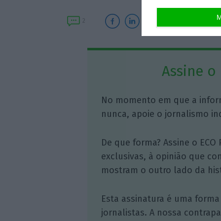
M
2
Assine o
No momento em que a infor
nunca, apoie o jornalismo in
De que forma? Assine o ECO 
exclusivas, à opinião que co
mostram o outro lado da hist
Esta assinatura é uma forma
jornalistas. A nossa contrap