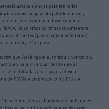
ezuela estava a enviar para refinarias
eduzir as suas compras de petróleo russo”,
 os termos do acordo não forneceram o
 PDVSA, cujas próprias refinarias enfrentam
sóleo suficientes [para o consumo interno],
sa manutenção”, explica.
recisa que Washington autorizou a Venezuela
 petróleo para a Europa “desde que as
 fossem utilizadas para pagar a dívida
da da PDVSA a empresas com a ENI e a
o, “de acordo com o calendário de embarques
ibuídas à ENI ou à Repsol para envios com