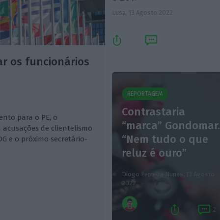
Lusa,
13 Agosto 2022
r os funcionários
REPORTAGEM
Contrastaria
ento para o PE, o
“marca” Gondomar
 acusações de clientelismo
“Nem tudo o que
G e o próximo secretário-
reluz é ouro”
Diogo Ferreira Nunes,
13 Agosto
2022
2