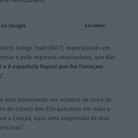
atal venezuelana.
›
a no Google
Escolher
World Energy Trade (WET)
, especializado em
e minas e pela imprensa venezuelana, que dão
NI e à espanhola Repsol que lhe forneçam
s”
.
ão está interessada nos acordos de troca de
to de Estado dos EUA autorizou em maio e
ara a Europa, após uma suspensão de dois
ricanas”.