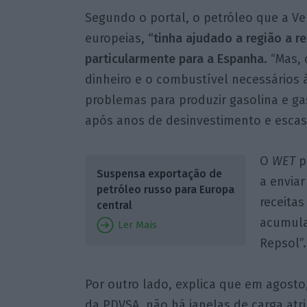
Segundo o portal, o petróleo que a Ven
europeias,
“tinha ajudado a região a r
particularmente para a Espanha
. “Mas,
dinheiro e o combustível necessários à
problemas para produzir gasolina e ga
após anos de desinvestimento e escas
O
WET
p
Suspensa exportação de
a enviar
petróleo russo para Europa
receitas
central
acumula
Ler Mais
Repsol”.
Por outro lado, explica que em agost
da PDVSA, não há janelas de carga atr