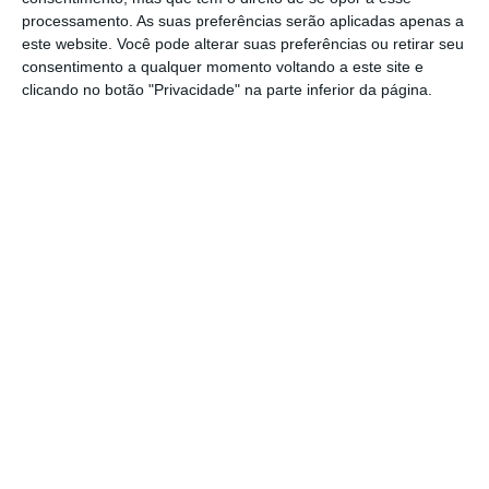
Por fim, a SAD dos encarnados indica ainda
processamento. As suas preferências serão aplicadas apenas a
que o contrato com o jogador
inclui uma
este website. Você pode alterar suas preferências ou retirar seu
cláusula de rescisão no valor de 50 milhões de
consentimento a qualquer momento voltando a este site e
clicando no botão "Privacidade" na parte inferior da página.
euros
, que “
vigora até 30 de junho de 2027″.
(Notícia atualizada pela última vez às 19h37)
1
https://eco.sapo.pt/2022/08/24/benfica-compra-direitos-do-jogador-fredrick-aursnes-por-13-milhoes/
Copiar
Assine o ECO Premium
No momento em que a informação é