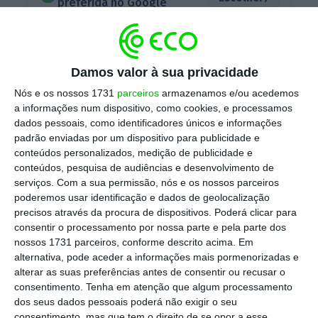
preferida no Google
Em
comunicado
enviado à CMVM, a SAD do
Benfica
indica que pagou 13 milhões de euros
Damos valor à sua privacidade
pelos direitos do jogador Fredrik Aursnes,
ao
Nós e os nossos 1731
parceiros
armazenamos e/ou acedemos
“qual acresce um valor de 2.000.000 euros
a informações num dispositivo, como cookies, e processamos
dados pessoais, como identificadores únicos e informações
(dois milhões de euros) pagos em função de
padrão enviadas por um dispositivo para publicidade e
objetivos pré-definidos e num prazo máximo
conteúdos personalizados, medição de publicidade e
de 35 meses”.
conteúdos, pesquisa de audiências e desenvolvimento de
serviços.
Com a sua permissão, nós e os nossos parceiros
poderemos usar identificação e dados de geolocalização
precisos através da procura de dispositivos. Poderá clicar para
As “águias” garantem ainda que o clube
consentir o processamento por nossa parte e pela parte dos
holandês terá direito a receber mais 10% do
nossos 1731 parceiros, conforme descrito acima. Em
alternativa, pode aceder a informações mais pormenorizadas e
valor de uma futura transferência do médio
alterar as suas preferências antes de consentir ou recusar o
norueguês.
consentimento.
Tenha em atenção que algum processamento
dos seus dados pessoais poderá não exigir o seu
consentimento, mas que tem o direito de se opor a esse