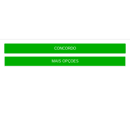
3 Agosto 2026
Irão anuncia possível acordo com Omã em Ormuz
2 Agosto 2026
CONCORDO
SRS Legal assessora Grupo Finançor na compra da
EMATER
MAIS OPÇÕES
3 Agosto 2026
IA: Europa quer tornar-se competitiva e reduzir
dependência
4 Agosto 2026
Ampliação da pista da ilha do Pico orçada em 24
milhões