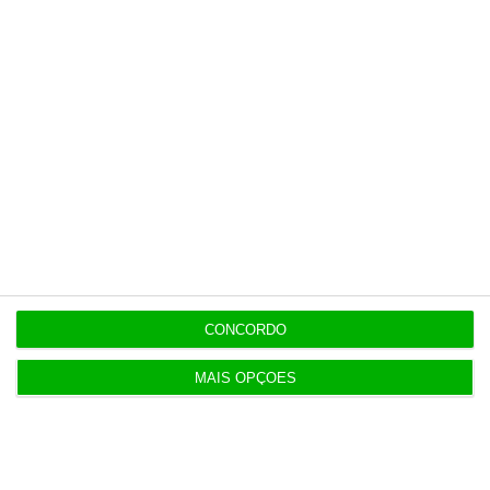
Executivos da FIFA pressionados a aprovar plano
de Infantino
6 Agosto 2026
Portugal com 680 óbitos em excesso em três
períodos do verão
6 Agosto 2026
Seguro: “inaceitável” que Estado se demita do
apoio social
CONCORDO
6 Agosto 2026
Praias com “impactos significativos” devido ao
MAIS OPÇÕES
mau tempo
6 Agosto 2026