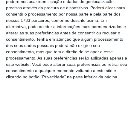
poderemos usar identificação e dados de geolocalização
como parques eólicos e centrais nucleares. A
precisos através da procura de dispositivos. Poderá clicar para
consentir o processamento por nossa parte e pela parte dos
Comissão também defende taxas sobre os
nossos 1733 parceiros, conforme descrito acima. Em
produtores de petróleo e gás que tiveram
alternativa, pode aceder a informações mais pormenorizadas e
lucros recordes. Os Estados-membros ainda
alterar as suas preferências antes de consentir ou recusar o
consentimento.
Tenha em atenção que algum processamento
não apoiaram as propostas, que vão ser
dos seus dados pessoais poderá não exigir o seu
debatidas entre os ministros.
consentimento, mas que tem o direito de se opor a esse
processamento. As suas preferências serão aplicadas apenas a
este website. Você pode alterar suas preferências ou retirar seu
UE pondera teto no preço para certas centrais de
consentimento a qualquer momento voltando a este site e
energia
clicando no botão "Privacidade" na parte inferior da página.
Ler Mais
As taxas nacionais deverão então fazer parte
de propostas que também contemplam uma
redução do uso de eletricidade, deslocando a
procura dos períodos de pico.
Bruxelas