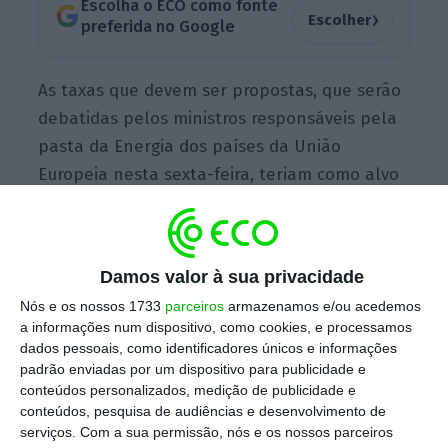
Escolha o ECO como fonte
›
Escolher
preferida no Google
As taxas que devem ser propostas, que serão
debatidas pelos ministros responsáveis pela
pasta da Energia dos países da União
Europeia nesta sexta-feira, teriam como alvo
produtores de combustíveis fósseis e
geradores de energia de baixo carbono
que
obtiveram lucros extras graças aos preços da
Damos valor à sua privacidade
eletricidade elevados artificialmente,
Nós e os nossos 1733
parceiros
armazenamos e/ou acedemos
segundo pessoas familiarizadas com o plano.
a informações num dispositivo, como cookies, e processamos
dados pessoais, como identificadores únicos e informações
padrão enviadas por um dispositivo para publicidade e
Seriam assim aplicadas aos lucros
conteúdos personalizados, medição de publicidade e
conteúdos, pesquisa de audiências e desenvolvimento de
acumulados pelas
empresas de energia que
serviços.
Com a sua permissão, nós e os nossos parceiros
não dependem do gás para produzir energia
,