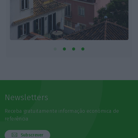
Newsletters
Receba gratuitamente informação económica de
referência
Subscrever