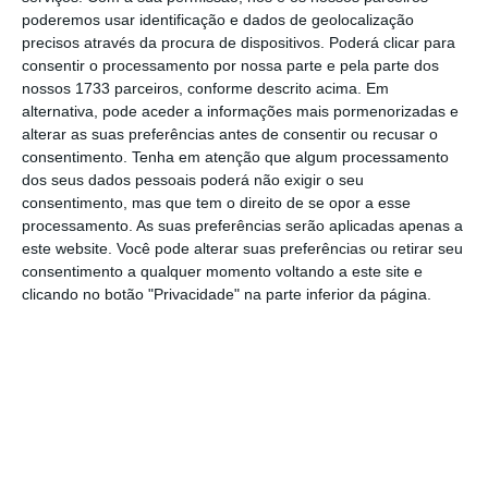
todo o tipo de transações/eventos
— as
poderemos usar identificação e dados de geolocalização
companhias criam assim os seus
precisos através da procura de dispositivos. Poderá clicar para
próprios ecossistemas, participando
consentir o processamento por nossa parte e pela parte dos
nossos 1733 parceiros, conforme descrito acima. Em
também noutros criados por diversas
alternativa, pode aceder a informações mais pormenorizadas e
entidades;
alterar as suas preferências antes de consentir ou recusar o
consentimento.
Tenha em atenção que algum processamento
dos seus dados pessoais poderá não exigir o seu
Novos riscos implicam a criação de novos
consentimento, mas que tem o direito de se opor a esse
produtos:
a forma como as normas
processamento. As suas preferências serão aplicadas apenas a
sociais e culturais evoluem — desde a
este website. Você pode alterar suas preferências ou retirar seu
consentimento a qualquer momento voltando a este site e
relevância dos valores ESG
até aos
clicando no botão "Privacidade" na parte inferior da página.
temas associados a dados pessoais e ao
mundo virtual — leva à existência de
novos riscos e, consequentemente, à
inovação em termos da criação de
produtos e à procura da liderança no
mercado por parte das companhias.