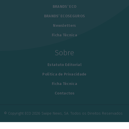
BRANDS’ ECO
BRANDS’ ECOSEGUROS
Newsletters
Ficha Técnica
Sobre
Estatuto Editorial
Política de Privacidade
Ficha Técnica
Contactos
© Copyright ECO 2026 Swipe News, SA. Todos os Direitos Reservados