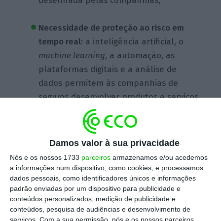
desenhada pelas companhias;
Necessidade de proteção ao risco em
tempo real:
a inteligência artificial, o
machine learning
, a automação, as
plataformas digitais e a análise de
dados permitem às companhias de
seguros desenvolver produtos e serviços
personalizados, de forma instantânea e
à escala;
Damos valor à sua privacidade
Importância dos ecossistemas:
à medida
Nós e os nossos 1733
parceiros
armazenamos e/ou acedemos
que as fronteiras entre os vários
a informações num dispositivo, como cookies, e processamos
dados pessoais, como identificadores únicos e informações
segmentos de seguros se desvanecem e
padrão enviadas por um dispositivo para publicidade e
que as barreiras à entrada desaparecem,
conteúdos personalizados, medição de publicidade e
os seguros tornam-se omnipresentes em
conteúdos, pesquisa de audiências e desenvolvimento de
serviços.
Com a sua permissão, nós e os nossos parceiros