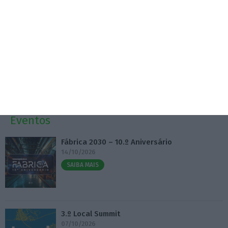
5 Agosto 2026
ESA abre candidaturas para projetos espaciais
portugueses
5 Agosto 2026
Eventos
Fábrica 2030 – 10.º Aniversário
14/10/2026
SAIBA MAIS
3.º Local Summit
07/10/2026