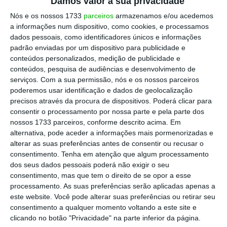
de um número substancial de norte-
Damos valor à sua privacidade
americanos e, segundo a Gallup,
49%
Nós e os nossos 1733
parceiros
armazenamos e/ou acedemos
a informações num dispositivo, como cookies, e processamos
consideram que a situação económica do país
dados pessoais, como identificadores únicos e informações
é má
, apesar dos baixos níveis de
padrão enviadas por um dispositivo para publicidade e
desemprego face às últimas décadas (taxa de
conteúdos personalizados, medição de publicidade e
conteúdos, pesquisa de audiências e desenvolvimento de
3,7% em outubro) e de a economia ter
serviços.
Com a sua permissão, nós e os nossos parceiros
crescido 2,6% no terceiro trimestre – depois
poderemos usar identificação e dados de geolocalização
de ter contraído na primeira metade do ano.
precisos através da procura de dispositivos. Poderá clicar para
consentir o processamento por nossa parte e pela parte dos
Só que a subida da inflação, que em setembro
nossos 1733 parceiros, conforme descrito acima. Em
se fixou em 8,2%, está a ser sentida, nas
alternativa, pode aceder a informações mais pormenorizadas e
palavras de Miguel Monjardino, como uma
alterar as suas preferências antes de consentir ou recusar o
consentimento.
Tenha em atenção que algum processamento
“coisa penosa”.
dos seus dados pessoais poderá não exigir o seu
consentimento, mas que tem o direito de se opor a esse
processamento. As suas preferências serão aplicadas apenas a
este website. Você pode alterar suas preferências ou retirar seu
consentimento a qualquer momento voltando a este site e
clicando no botão "Privacidade" na parte inferior da página.