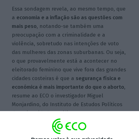
Essa sondagem revela, ao mesmo tempo, que
a
economia e a inflação são as questões com
mais peso
, notando-se também uma
preocupação com a criminalidade e a
violência, sobretudo nas intenções de voto
das mulheres das zonas suburbanas. Ou seja,
o que provavelmente está a acontecer no
eleitorado feminino que vive fora das grandes
cidades costeiras é que a
segurança física e
económica é mais importante do que o aborto
,
resume ao ECO o investigador Miguel
Monjardino, do Instituto de Estudos Políticos
da Universidade Católica.
A economia é, aliás, a principal preocupação