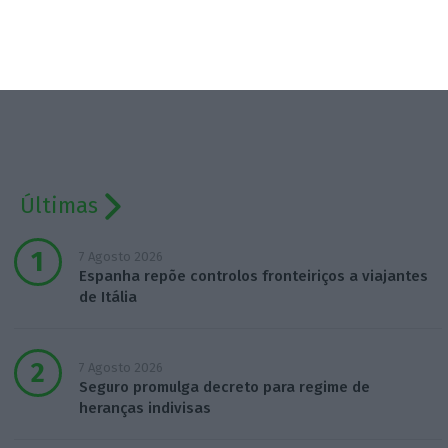
Assine já
Veja todos os planos
Últimas
7 Agosto 2026
Espanha repõe controlos fronteiriços a viajantes
de Itália
7 Agosto 2026
Seguro promulga decreto para regime de
heranças indivisas