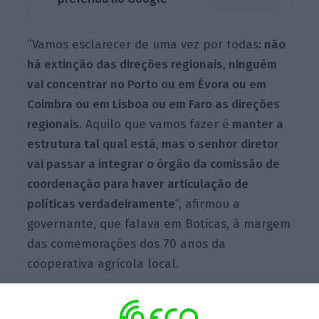
“Vamos esclarecer de uma vez por todas
: não
há extinção das direções regionais, ninguém
vai concentrar no Porto ou em Évora ou em
Coimbra ou em Lisboa ou em Faro as direções
regionais.
Aquilo que vamos fazer é
manter a
estrutura tal qual está, mas o senhor diretor
vai passar a integrar o órgão da comissão de
coordenação para haver articulação de
políticas verdadeiramente
”, afirmou a
governante, que falava em Boticas, à margem
das comemorações dos 70 anos da
cooperativa agrícola local.