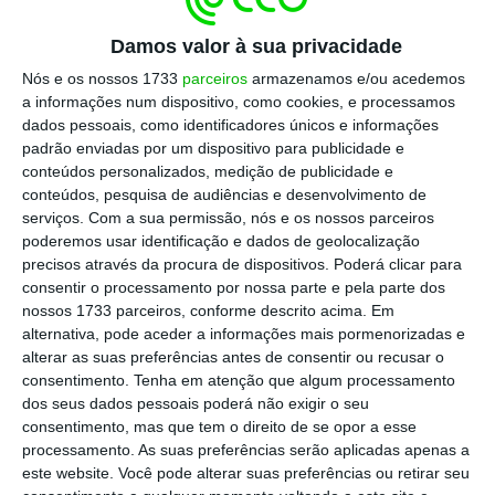
Confederações agrícolas criticam fim das direções
regionais
Damos valor à sua privacidade
Ler Mais
Nós e os nossos 1733
parceiros
armazenamos e/ou acedemos
a informações num dispositivo, como cookies, e processamos
dados pessoais, como identificadores únicos e informações
O Governo
aprovou na semana passada, em
padrão enviadas por um dispositivo para publicidade e
Conselho de Ministros
, a resolução que dá
conteúdos personalizados, medição de publicidade e
início à transferência e partilha de
conteúdos, pesquisa de audiências e desenvolvimento de
serviços.
Com a sua permissão, nós e os nossos parceiros
competências de serviços regionais do Estado
poderemos usar identificação e dados de geolocalização
para as Comissões de Coordenação e
precisos através da procura de dispositivos. Poderá clicar para
Desenvolvimento Regional (CCDR), em nove
consentir o processamento por nossa parte e pela parte dos
nossos 1733 parceiros, conforme descrito acima. Em
áreas, estimando que a reforma esteja
alternativa, pode aceder a informações mais pormenorizadas e
concluída até ao final do primeiro trimestre
alterar as suas preferências antes de consentir ou recusar o
de 2024.
consentimento.
Tenha em atenção que algum processamento
dos seus dados pessoais poderá não exigir o seu
consentimento, mas que tem o direito de se opor a esse
As atribuições a transferir dizem respeito às
processamento. As suas preferências serão aplicadas apenas a
áreas da economia, da cultura, da educação,
este website. Você pode alterar suas preferências ou retirar seu