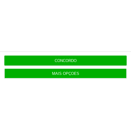
20:13
Auditoria à Polícia Judiciaria foi pedida pelo atual
diretor
19:53
Diretor financeiro da PJ nega obra feita por amigo
CONCORDO
de Neves
MAIS OPÇÕES
Populares
Lista de paraísos fiscais: reformar para complicar