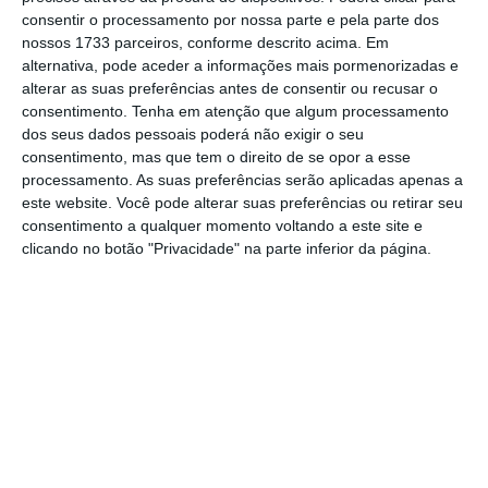
America
, em particular no setor dos veículos
consentir o processamento por nossa parte e pela parte dos
elétricos, mas que preocupa Bruxelas por
nossos 1733 parceiros, conforme descrito acima. Em
alternativa, pode aceder a informações mais pormenorizadas e
considerar que quebra algumas regras do
alterar as suas preferências antes de consentir ou recusar o
comércio internacional.
consentimento.
Tenha em atenção que algum processamento
dos seus dados pessoais poderá não exigir o seu
consentimento, mas que tem o direito de se opor a esse
Mais concretamente, os
governos europeus
processamento. As suas preferências serão aplicadas apenas a
este website. Você pode alterar suas preferências ou retirar seu
estão preocupados com o facto de a proposta
consentimento a qualquer momento voltando a este site e
de subsídios destinados a carros elétricos
clicando no botão "Privacidade" na parte inferior da página.
fabricados nos EUA poder dificultar as
perspetivas económicas dos fabricantes de
automóveis da UE
, acusações que Washington
nega.
Alegadamente, segundo avança o
Politico
,
foi
reservada menos de uma hora para se chegar
a um potencial compromisso sobre a disputa