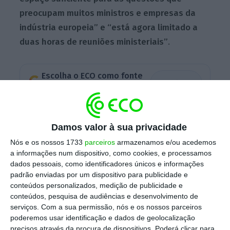
preocupam muitos ministros e empresas da
indústria europeia” e “está agora limitado a
duas horas de reuniões ministeriais”
.
Escolha o ECO como fonte
›
Escolher
preferida no Google
Breton já havia manifestado anteriormente a
Damos valor à sua privacidade
sua frustração relativamente a estas cimeiras
Nós e os nossos 1733
parceiros
armazenamos e/ou acedemos
transatlânticas sobre tecnologia e comércio.
a informações num dispositivo, como cookies, e processamos
Agora, optou por não viajar para Washington
dados pessoais, como identificadores únicos e informações
padrão enviadas por um dispositivo para publicidade e
para o evento de 5 de dezembro porque não
conteúdos personalizados, medição de publicidade e
foi dedicado tempo suficiente à Lei da
conteúdos, pesquisa de audiências e desenvolvimento de
Redução da Inflação dos EUA, um plano
serviços.
Com a sua permissão, nós e os nossos parceiros
poderemos usar identificação e dados de geolocalização
económico que privilegia os produtos
made in
precisos através da procura de dispositivos. Poderá clicar para