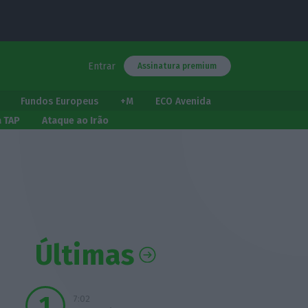
Entrar
Assinatura premium
Fundos Europeus
+M
ECO Avenida
a TAP
Ataque ao Irão
Últimas
7:02