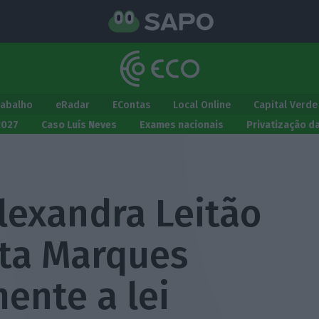
rabalho
eRadar
EContas
Local Online
Capital Verde
2027
Caso Luís Neves
Exames nacionais
Privatização d
lexandra Leitão
ita Marques
mente a lei