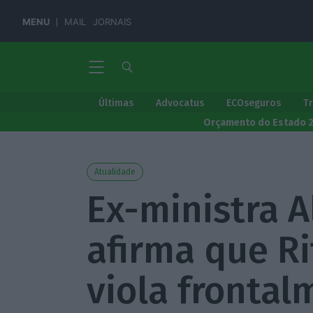
MENU
MAIL
JORNAIS
Últimas
Advocatus
ECOseguros
T
Orçamento do Estado 
Atualidade
Ex-ministra A
afirma que R
viola frontal