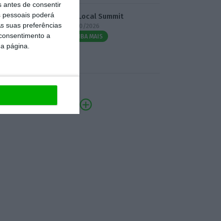
s antes de consentir
 pessoais poderá
3.º Local Summit
s suas preferências
07/10/2026
 consentimento a
SAIBA MAIS
da página.