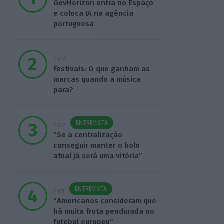
GovHorizon entra no Espaço
e coloca IA na agência
portuguesa
7:02
Festivais: O que ganham as
marcas quando a música
para?
ENTREVISTA
7:02
“Se a centralização
conseguir manter o bolo
atual já será uma vitória”
ENTREVISTA
7:01
“Americanos consideram que
há muita fruta pendurada no
futebol europeu”