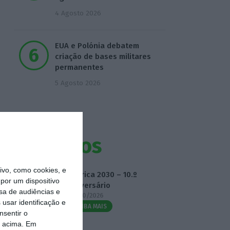
4 Agosto 2026
EUA e Polónia debatem
criação de bases militares
permanentes
5 Agosto 2026
Eventos
vo, como cookies, e
Fábrica 2030 – 10.º
por um dispositivo
Aniversário
sa de audiências e
14/10/2026
usar identificação e
SAIBA MAIS
nsentir o
o acima. Em