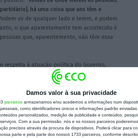
 público. “
Vindas de onde vierem as pessoas,
partidário], há uma coisa que uns têm e
 Podem vir de qualquer lado e terem, e podem
rtanto, o que aparentemente tem acontecido é
 pessoas que, aparentemente, não têm essa
e respeita à atuação política do Governo,
ra Leitão destacou a atuação da ministra Ana
 Mendes na quarta-feira, durante o debate de
 requerido pelo PSD sobre a “crise” do
Damos valor à sua privacidade
o de maioria absoluta socialista. “A Ana
33
parceiros
armazenamos e/ou acedemos a informações num dispositi
essoais, como identificadores únicos e informações padrão enviadas 
a Mendes esteve no Parlamento sozinha no
conteúdos personalizados, medição de publicidade e conteúdos, pesqui
dignamente o Governo, numa situação que
serviços.
Com a sua permissão, nós e os nossos parceiros poderemos 
ção precisos através da procura de dispositivos. Poderá clicar para co
 disse.
ossa parte e pela parte dos nossos 1733 parceiros, conforme descrit