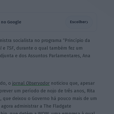
›
a no Google
Escolher
nistra socialista no programa “Princípio da
l
e
TSF
, durante o qual também fez um
Adjunta e dos Assuntos Parlamentares, Ana
do, o
jornal
Observador
noticiou que, apesar
 prever um período de nojo de três anos, Rita
, que deixou o Governo há pouco mais de um
 agora administrar a The Fladgate
ship, que detém a WOW, uma empresa à qual,