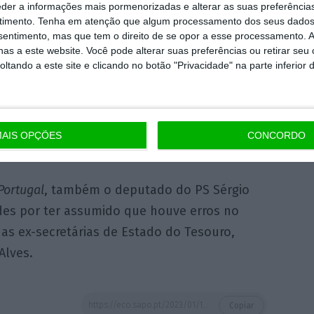
eder a informações mais pormenorizadas e alterar as suas preferência
nge nos seus elogios: “
Até agora, acho que é
timento.
Tenha em atenção que algum processamento dos seus dados
nsentimento, mas que tem o direito de se opor a esse processamento. A
u que houve erros
, o que também sublinho –
as a este website. Você pode alterar suas preferências ou retirar seu
iram, designadamente o Pedro Nuno [Santos],
tando a este site e clicando no botão "Privacidade" na parte inferior 
á de certa forma a assumir da forma mais
na [Mendes] disse expressamente que houve
ssembleia da República. Acho que isso deve
AIS OPÇÕES
CONCORDO
ortugal
, também o deputado do PS Sérgio
des por ter assumido que houve erros no
as ex-secretárias de Estado do Tesouro,
Alves.
https://eco.sapo.pt/2023/01/10/ex-ministra-alexandra-leitao-afirma-que-rita-marques-viola-frontalmente-a-lei/
Copiar