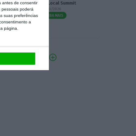
s antes de consentir
3.º Local Summit
 pessoais poderá
07/10/2026
s suas preferências
SAIBA MAIS
 consentimento a
da página.