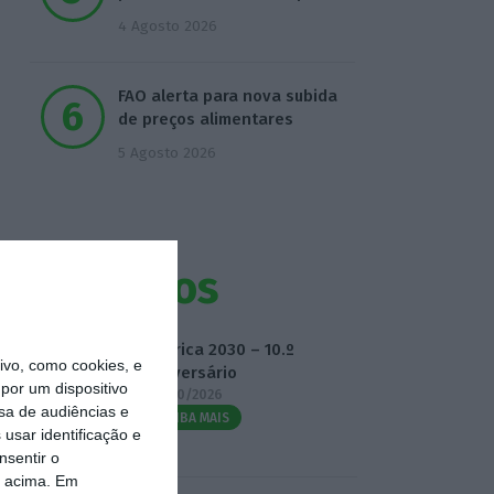
4 Agosto 2026
FAO alerta para nova subida
de preços alimentares
5 Agosto 2026
Eventos
Fábrica 2030 – 10.º
vo, como cookies, e
Aniversário
por um dispositivo
14/10/2026
sa de audiências e
SAIBA MAIS
usar identificação e
nsentir o
o acima. Em