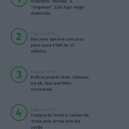
Infantino “mentiu” e
“enganou”. Luís Figo exige
demissão
5 Agosto 2026
Barcelos aprova concurso
para nova ETAR de 35
milhões
5 Agosto 2026
Polícia propôs mais câmaras
na AR, mas partidos
recusaram
5 Agosto 2026
Compra do hotel e casino de
Troia pelo Arrow tem luz
verde