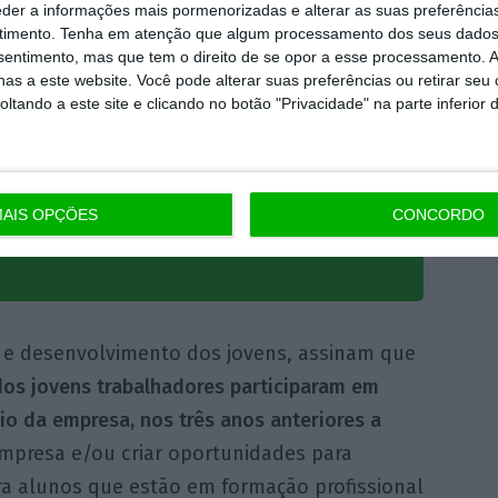
eder a informações mais pormenorizadas e alterar as suas preferência
29 anos. No que diz
timento.
Tenha em atenção que algum processamento dos seus dados
 de contratos, a
nsentimento, mas que tem o direito de se opor a esse processamento. A
as a este website. Você pode alterar suas preferências ou retirar seu
 mais de 19% dos
tando a este site e clicando no botão "Privacidade" na parte inferior 
presas tenham
mo.
AIS OPÇÕES
CONCORDO
ção José Neves
o e desenvolvimento dos jovens, assinam que
os jovens trabalhadores participaram em
o da empresa, nos três anos anteriores a
 empresa e/ou criar oportunidades para
a alunos que estão em formação profissional