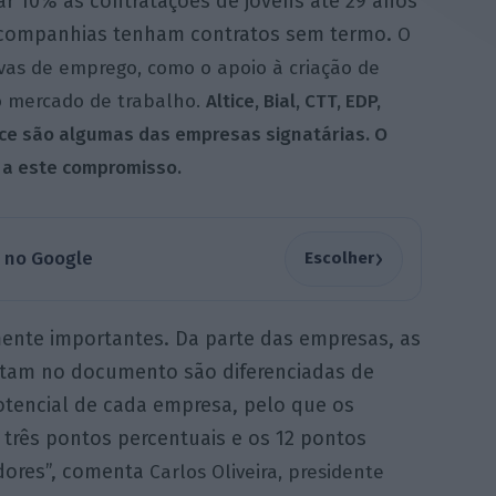
10% as contratações de jovens até 29 anos
 companhias tenham contratos sem termo.
O
ivas de emprego, como o apoio à criação de
o mercado de trabalho.
Altice, Bial, CTT, EDP,
nce são algumas das empresas signatárias. O
 a este compromisso.
›
a no Google
Escolher
ente importantes. Da parte das empresas, as
stam no documento são diferenciadas de
tencial de cada empresa, pelo que os
três pontos percentuais e os 12 pontos
adores”, comenta
Carlos Oliveira, presidente