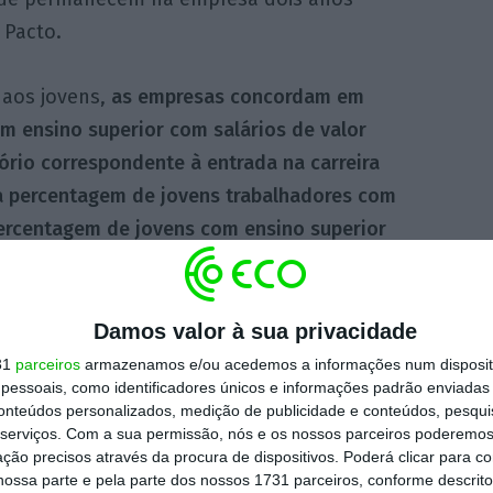
 Pacto.
 aos jovens,
as empresas concordam em
 ensino superior com salários de valor
ório correspondente à entrada na carreira
 percentagem de jovens trabalhadores com
ercentagem de jovens com ensino superior
 seu nível de qualificação”.
Damos valor à sua privacidade
31
parceiros
armazenamos e/ou acedemos a informações num dispositi
s compromissos das
essoais, como identificadores únicos e informações padrão enviadas 
nam o Pacto estima-se
conteúdos personalizados, medição de publicidade e conteúdos, pesqui
serviços.
Com a sua permissão, nós e os nossos parceiros poderemos 
as empresas, de forma
ção precisos através da procura de dispositivos. Poderá clicar para co
am em 10% contratação
ossa parte e pela parte dos nossos 1731 parceiros, conforme descrit