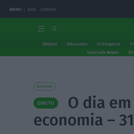
MENU
MAIL
JORNAIS
Últimas
Advocatus
ECOseguros
T
Caso Luís Neves
Or
Economia
O dia em 
DIRETO
economia – 31