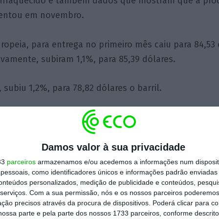
r enfraquecido e também dados que mostram que a pro
mentou em novembro.
ropeia, para entrega no primeiro mês caiu para 84,53 d
ivamente, subiram 1,1%, para 85,39 dólares.
subiu 1,2%, para 78,82 dólares o barril.
Damos valor à sua privacidade
33
parceiros
armazenamos e/ou acedemos a informações num dispositi
essoais, como identificadores únicos e informações padrão enviadas 
conteúdos personalizados, medição de publicidade e conteúdos, pesqui
serviços.
Com a sua permissão, nós e os nossos parceiros poderemos 
ção precisos através da procura de dispositivos. Poderá clicar para co
ares
ossa parte e pela parte dos nossos 1733 parceiros, conforme descrit