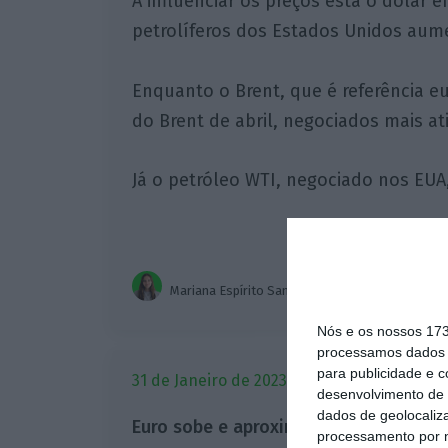
A influenciar os preços está o dóla
petrolíferos dos Estados Unidos au
Enquanto o Brent, que é referência eu
do Brent de abril, negociados mais at
Já o petróleo WTI, negociado nos EUA, 
Mariana Espírito Santo
Nós e os nossos 17
processamos dados p
para publicidade e 
31 de Janeiro de 2023, às 19:29
desenvolvimento de 
dados de geolocaliza
Euro sobe e aproxima-se dos 1,09 dól
processamento por n