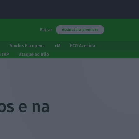
Entrar
Assinatura premium
Fundos Europeus
+M
ECO Avenida
a TAP
Ataque ao Irão
os e na