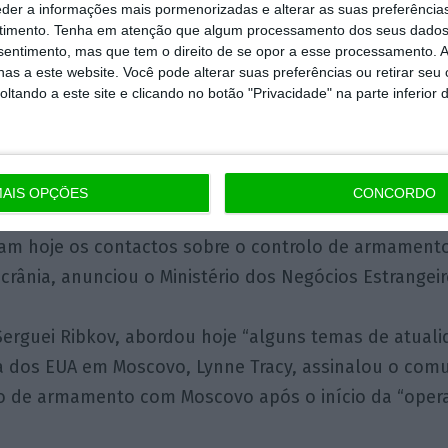
eder a informações mais pormenorizadas e alterar as suas preferência
timento.
Tenha em atenção que algum processamento dos seus dados
oximando-se da barreira dos 1,09 dólares, no mesmo d
nsentimento, mas que tem o direito de se opor a esse processamento. A
rolo de armamento. Pelas 18:07 (hora de Lisboa), o e
as a este website. Você pode alterar suas preferências ou retirar seu
tando a este site e clicando no botão "Privacidade" na parte inferior 
egociava a 1,0878 dólares.
m a libra, mas caiu face ao iene. O BCE fixou o câm
scilou entre um mínimo de 1,0803 dólares e um máxim
AIS OPÇÕES
CONCORDO
iaram hoje os contactos sobre o controlo de armamen
crânia, anunciou o Ministério dos Negócios Estrangeir
 Serguei Ribkov, abordou hoje “alguns temas de atual
dos EUA em Moscovo, Lynne Tracy, assinalou o comun
o de armamento com Moscovo após o início da “operaç