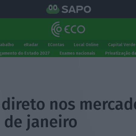
rabalho
eRadar
EContas
Local Online
Capital Verde
çamento do Estado 2027
Exames nacionais
Privatização d
direto nos mercad
 de janeiro