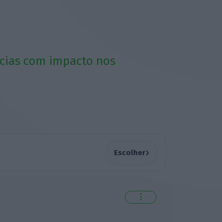
tícias com impacto nos
›
Escolher
⋮