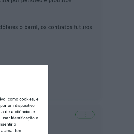
cura por petróleo e produtos
ólares o barril, os contratos futuros
vo, como cookies, e
por um dispositivo
sa de audiências e
⋮
usar identificação e
nsentir o
o acima. Em