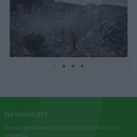
Newsletters
Receba gratuitamente informação económica de
referência