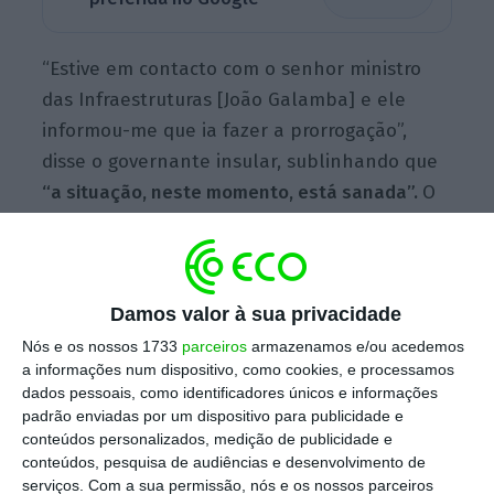
“Estive em contacto com o senhor ministro
das Infraestruturas [João Galamba] e ele
informou-me que ia fazer a prorrogação”,
disse o governante insular, sublinhando que
“a situação, neste momento, está sanada”.
O
contrato de concessão da linha aérea entre
as ilhas da Madeira e do Porto Santo
tinha já
sido prorrogado por quatro meses, prazo que
Damos valor à sua privacidade
termina na quinta-feira, 23 de fevereiro
, sendo
que o executivo nacional decidiu prolongar
Nós e os nossos 1733
parceiros
armazenamos e/ou acedemos
a informações num dispositivo, como cookies, e processamos
por mais seis meses.
dados pessoais, como identificadores únicos e informações
padrão enviadas por um dispositivo para publicidade e
conteúdos personalizados, medição de publicidade e
“
O problema não tem a ver com o Governo,
conteúdos, pesquisa de audiências e desenvolvimento de
serviços.
Com a sua permissão, nós e os nossos parceiros
decorre apenas de um conflito jurídico que