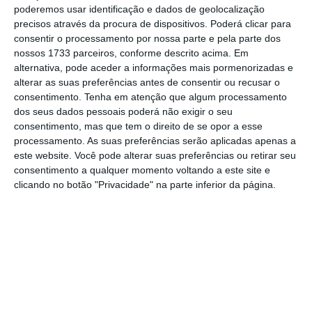
poderemos usar identificação e dados de geolocalização
existe entre dois concorrentes [no concurso
precisos através da procura de dispositivos. Poderá clicar para
público para a concessão da linha], ou seja, a
consentir o processamento por nossa parte e pela parte dos
nossos 1733 parceiros, conforme descrito acima. Em
Binter e outra empresa [a Sevenair], que
alternativa, pode aceder a informações mais pormenorizadas e
contestou a comissão de avaliação e a
alterar as suas preferências antes de consentir ou recusar o
decisão”
, disse Miguel Albuquerque. O chefe
consentimento.
Tenha em atenção que algum processamento
dos seus dados pessoais poderá não exigir o seu
do executivo madeirense falava à margem de
consentimento, mas que tem o direito de se opor a esse
uma visita a uma sidraria, na Camacha,
processamento. As suas preferências serão aplicadas apenas a
concelho de Santa Cruz, na zona leste da
este website. Você pode alterar suas preferências ou retirar seu
consentimento a qualquer momento voltando a este site e
Madeira, onde explicou que a contestação da
clicando no botão "Privacidade" na parte inferior da página.
companhia portuguesa Sevenair tem “efeitos
suspensivos no processo”.
Madeira quer manter vistos gold e licenças de AL
Ler Mais