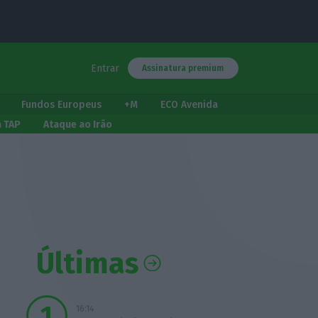
Entrar
Assinatura premium
Fundos Europeus
+M
ECO Avenida
a TAP
Ataque ao Irão
Últimas
16:14