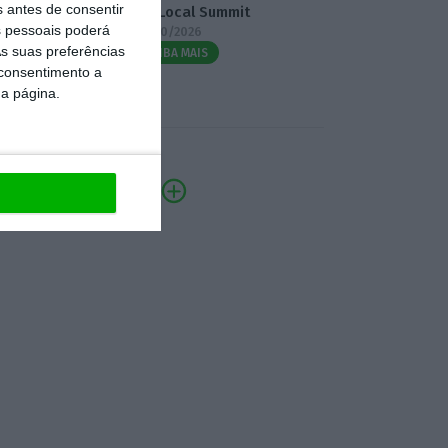
s antes de consentir
3.º Local Summit
 pessoais poderá
07/10/2026
s suas preferências
SAIBA MAIS
 consentimento a
da página.