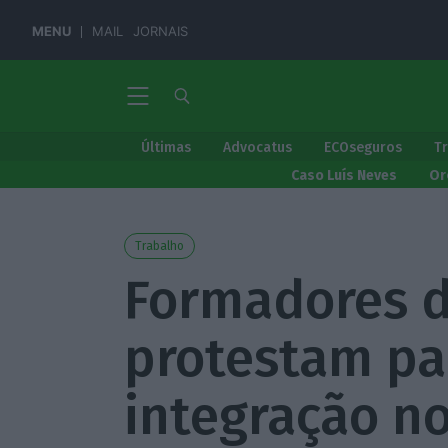
MENU
MAIL
JORNAIS
Últimas
Advocatus
ECOseguros
T
Caso Luís Neves
Or
Trabalho
Formadores d
protestam par
integração n