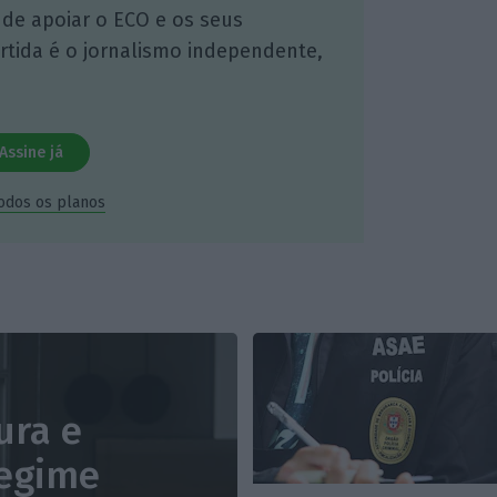
 de apoiar o ECO e os seus
artida é o jornalismo independente,
Assine já
todos os planos
ura e
regime