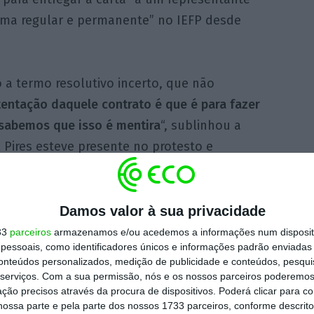
orma regular e permanente” no IEFP desde
 a termo resolutivo incerto, que não
tentação daquele contrato é que é para fazer
 sabemos que isso é mentira
“, sublinhou a
 Pires esteve presente no protesto e
nuar “a acompanhar a luta destes
mplo tem de ser dado pelo Estado”.
Damos valor à sua privacidade
assada o secretário de Estado do Trabalho,
33
parceiros
armazenamos e/ou acedemos a informações num dispositi
essoais, como identificadores únicos e informações padrão enviadas 
to sobre o assunto, a pedido do BE, mas
conteúdos personalizados, medição de publicidade e conteúdos, pesqui
ante “não foram satisfatórias”. “Continua a
serviços.
Com a sua permissão, nós e os nossos parceiros poderemos 
ção precisos através da procura de dispositivos. Poderá clicar para co
cia do que são necessidades permanentes”,
ossa parte e pela parte dos nossos 1733 parceiros, conforme descrit