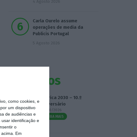
4 Agosto 2026
Carla Ourelo assume
operações de media da
Publicis Portugal
5 Agosto 2026
Eventos
Fábrica 2030 – 10.º
vo, como cookies, e
Aniversário
por um dispositivo
14/10/2026
sa de audiências e
SAIBA MAIS
usar identificação e
nsentir o
o acima. Em