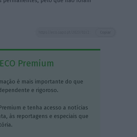
es permanentes, pelo que não foram
https://eco.sapo.pt/2023/02/20/formadores-do-iefp-protestam-para-exigir-integracao-nos-quadros/
Copiar
 ECO Premium
mação é mais importante do que
dependente e rigoroso.
Premium e tenha acesso a notícias
nta, às reportagens e especiais que
ória.