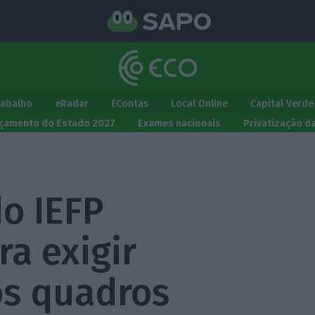
rabalho
eRadar
EContas
Local Online
Capital Verde
çamento do Estado 2027
Exames nacionais
Privatização d
o IEFP
a exigir
os quadros