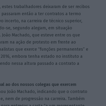
 estes trabalhadores deixaram de ser recibos
e passaram então a ter contratos a termo
vo incerto, na carreira de técnico superior,
o-se, segundo alegam, em situação
. João Machado, que esteve entre os que
param na ação de protesto em frente ao
rnalistas que exerce “funções permanentes” e
 2016, embora tenha estado no instituto a
tendo nessa altura passado a contrato a
ual ao dos nossos colegas que exercem
rmou João Machado, indicando que o contrato
de, nem de progressão na carreira. Também
 para entregar a carta “a um representante