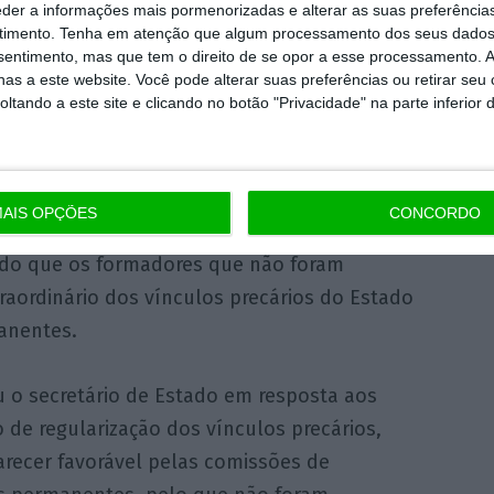
eder a informações mais pormenorizadas e alterar as suas preferência
timento.
Tenha em atenção que algum processamento dos seus dados
nsentimento, mas que tem o direito de se opor a esse processamento. A
tendo existido esse reconhecimento cabal por
as a este website. Você pode alterar suas preferências ou retirar seu
o durante o Prevpap, então tem de haver uma
tando a este site e clicando no botão "Privacidade" na parte inferior 
trato de trabalho que foi dado a cerca de
el Pires.
AIS OPÇÕES
CONCORDO
 o secretário de Estado do Trabalho rejeitou
ando que os formadores que não foram
aordinário dos vínculos precários do Estado
anentes.
u o secretário de Estado em resposta aos
de regularização dos vínculos precários,
arecer favorável pelas comissões de