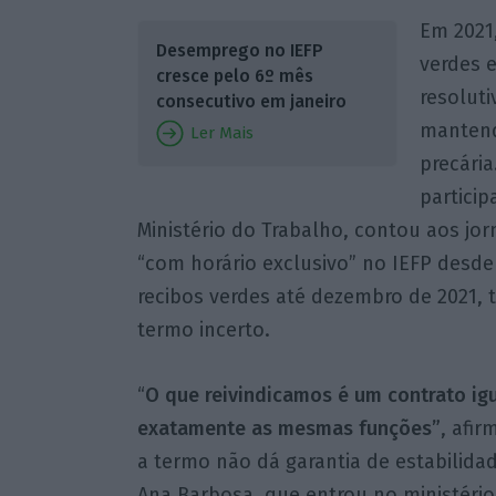
Em 2021,
Desemprego no IEFP
verdes 
cresce pelo 6º mês
resoluti
consecutivo em janeiro
mantend
Ler Mais
precária
partici
Ministério do Trabalho, contou aos jo
“com horário exclusivo” no IEFP desde
recibos verdes até dezembro de 2021, 
termo incerto.
“
O que reivindicamos é um contrato ig
exatamente as mesmas funções”
, afi
a termo não dá garantia de estabilida
Ana Barbosa, que entrou no ministério